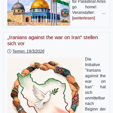
für Palästina! Amis
go home!
Veranstalter: …
[weiterlesen]
„Iranians against the war on Iran“ stellen
sich vor
Termin:
19/3/2026
Die
Initiative
"Iranians
against the
war on
Iran" hat
sich
unmittelbar
nach
Beginn der