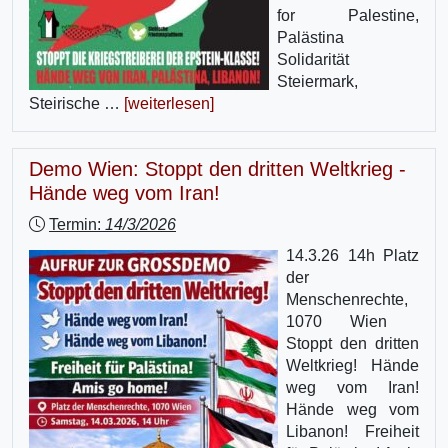
for Palestine,
Palästina
Solidarität
Steiermark,
Steirische …
[weiterlesen]
Demo Wien: Stoppt den dritten Weltkrieg -
Hände weg vom Iran!
Termin:
14/3/2026
14.3.26 14h Platz
der
Menschenrechte,
1070 Wien
Stoppt den dritten
Weltkrieg! Hände
weg vom Iran!
Hände weg vom
Libanon! Freiheit