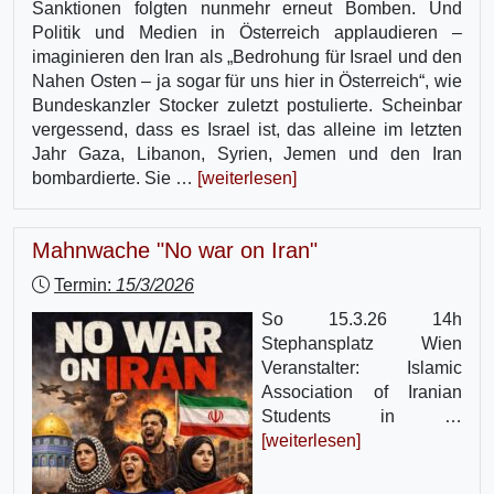
Sanktionen folgten nunmehr erneut Bomben. Und
Politik und Medien in Österreich applaudieren –
imaginieren den Iran als „Bedrohung für Israel und den
Nahen Osten – ja sogar für uns hier in Österreich“, wie
Bundeskanzler Stocker zuletzt postulierte. Scheinbar
vergessend, dass es Israel ist, das alleine im letzten
Jahr Gaza, Libanon, Syrien, Jemen und den Iran
bombardierte. Sie …
[weiterlesen]
Mahnwache "No war on Iran"
Termin:
15/3/2026
So 15.3.26 14h
Stephansplatz Wien
Veranstalter: Islamic
Association of Iranian
Students in …
[weiterlesen]