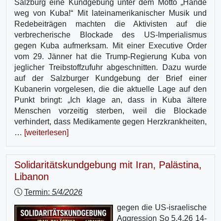
Salzburg eine Kundgebung unter dem Motto „Hände
weg von Kuba!“ Mit lateinamerikanischer Musik und
Redebeiträgen machten die Aktivisten auf die
verbrecherische Blockade des US-Imperialismus
gegen Kuba aufmerksam. Mit einer Executive Order
vom 29. Jänner hat die Trump-Regierung Kuba von
jeglicher Treibstoffzufuhr abgeschnitten. Dazu wurde
auf der Salzburger Kundgebung der Brief einer
Kubanerin vorgelesen, die die aktuelle Lage auf den
Punkt bringt: „Ich klage an, dass in Kuba ältere
Menschen vorzeitig sterben, weil die Blockade
verhindert, dass Medikamente gegen Herzkrankheiten,
…
[weiterlesen]
Solidaritätskundgebung mit Iran, Palästina,
Libanon
Termin:
5/4/2026
gegen die US-israelische
Aggression So 5.4.26 14-