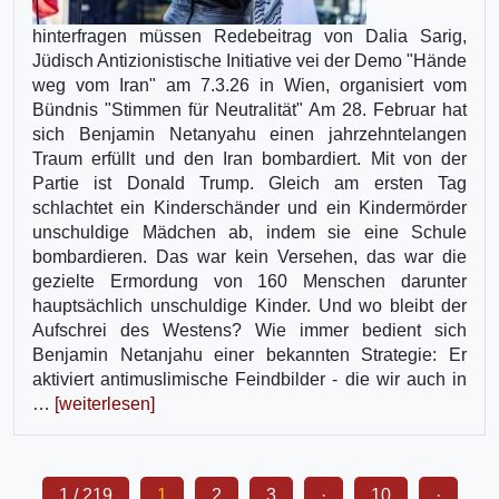
hinterfragen müssen Redebeitrag von Dalia Sarig,
Jüdisch Antizionistische Initiative vei der Demo "Hände
weg vom Iran" am 7.3.26 in Wien, organisiert vom
Bündnis "Stimmen für Neutralität" Am 28. Februar hat
sich Benjamin Netanyahu einen jahrzehntelangen
Traum erfüllt und den Iran bombardiert. Mit von der
Partie ist Donald Trump. Gleich am ersten Tag
schlachtet ein Kinderschänder und ein Kindermörder
unschuldige Mädchen ab, indem sie eine Schule
bombardieren. Das war kein Versehen, das war die
gezielte Ermordung von 160 Menschen darunter
hauptsächlich unschuldige Kinder. Und wo bleibt der
Aufschrei des Westens? Wie immer bedient sich
Benjamin Netanjahu einer bekannten Strategie: Er
aktiviert antimuslimische Feindbilder - die wir auch in
…
[weiterlesen]
1 / 219
1
2
3
·
10
·