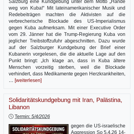
Salzburg eine Kundgebung unter dem Motto „Hände
weg von Kuba!“ Mit lateinamerikanischer Musik und
Redebeiträgen machten die Aktivisten auf die
verbrecherische Blockade des US-Imperialismus
gegen Kuba aufmerksam. Mit einer Executive Order
vom 29. Jänner hat die Trump-Regierung Kuba von
jeglicher Treibstoffzufuhr abgeschnitten. Dazu wurde
auf der Salzburger Kundgebung der Brief einer
Kubanerin vorgelesen, die die aktuelle Lage auf den
Punkt bringt: „Ich klage an, dass in Kuba ältere
Menschen vorzeitig sterben, weil die Blockade
verhindert, dass Medikamente gegen Herzkrankheiten,
…
[weiterlesen]
Solidaritätskundgebung mit Iran, Palästina,
Libanon
Termin:
5/4/2026
gegen die US-israelische
Aggression So 5.4.26 14-