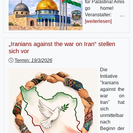
für Palästina! Amis
go home!
Veranstalter: …
[weiterlesen]
„Iranians against the war on Iran“ stellen
sich vor
Termin:
19/3/2026
Die
Initiative
"Iranians
against the
war on
Iran" hat
sich
unmittelbar
nach
Beginn der