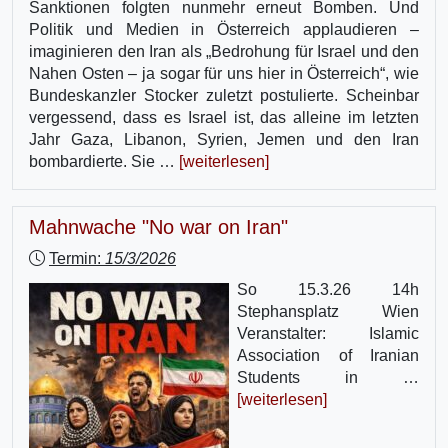
Sanktionen folgten nunmehr erneut Bomben. Und
Politik und Medien in Österreich applaudieren –
imaginieren den Iran als „Bedrohung für Israel und den
Nahen Osten – ja sogar für uns hier in Österreich“, wie
Bundeskanzler Stocker zuletzt postulierte. Scheinbar
vergessend, dass es Israel ist, das alleine im letzten
Jahr Gaza, Libanon, Syrien, Jemen und den Iran
bombardierte. Sie …
[weiterlesen]
Mahnwache "No war on Iran"
Termin:
15/3/2026
So 15.3.26 14h
Stephansplatz Wien
Veranstalter: Islamic
Association of Iranian
Students in …
[weiterlesen]