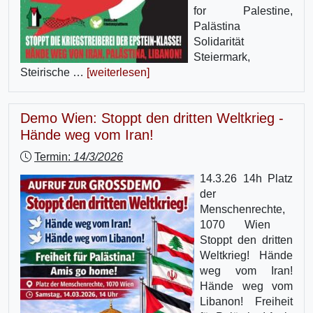
for Palestine,
Palästina
Solidarität
Steiermark,
Steirische …
[weiterlesen]
Demo Wien: Stoppt den dritten Weltkrieg -
Hände weg vom Iran!
Termin:
14/3/2026
14.3.26 14h Platz
der
Menschenrechte,
1070 Wien
Stoppt den dritten
Weltkrieg! Hände
weg vom Iran!
Hände weg vom
Libanon! Freiheit