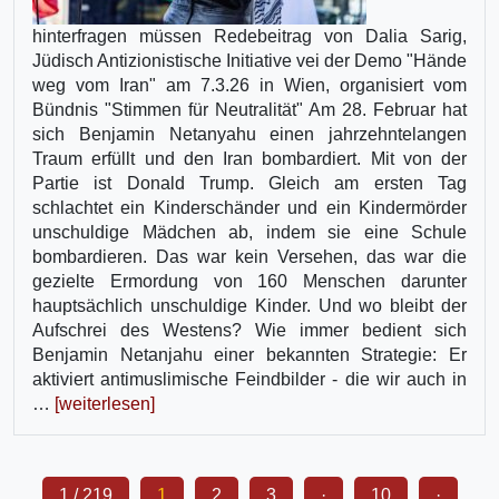
hinterfragen müssen Redebeitrag von Dalia Sarig,
Jüdisch Antizionistische Initiative vei der Demo "Hände
weg vom Iran" am 7.3.26 in Wien, organisiert vom
Bündnis "Stimmen für Neutralität" Am 28. Februar hat
sich Benjamin Netanyahu einen jahrzehntelangen
Traum erfüllt und den Iran bombardiert. Mit von der
Partie ist Donald Trump. Gleich am ersten Tag
schlachtet ein Kinderschänder und ein Kindermörder
unschuldige Mädchen ab, indem sie eine Schule
bombardieren. Das war kein Versehen, das war die
gezielte Ermordung von 160 Menschen darunter
hauptsächlich unschuldige Kinder. Und wo bleibt der
Aufschrei des Westens? Wie immer bedient sich
Benjamin Netanjahu einer bekannten Strategie: Er
aktiviert antimuslimische Feindbilder - die wir auch in
…
[weiterlesen]
1 / 219
1
2
3
·
10
·