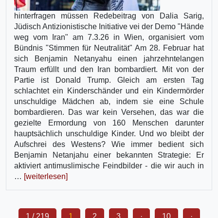
hinterfragen müssen Redebeitrag von Dalia Sarig,
Jüdisch Antizionistische Initiative vei der Demo "Hände
weg vom Iran" am 7.3.26 in Wien, organisiert vom
Bündnis "Stimmen für Neutralität" Am 28. Februar hat
sich Benjamin Netanyahu einen jahrzehntelangen
Traum erfüllt und den Iran bombardiert. Mit von der
Partie ist Donald Trump. Gleich am ersten Tag
schlachtet ein Kinderschänder und ein Kindermörder
unschuldige Mädchen ab, indem sie eine Schule
bombardieren. Das war kein Versehen, das war die
gezielte Ermordung von 160 Menschen darunter
hauptsächlich unschuldige Kinder. Und wo bleibt der
Aufschrei des Westens? Wie immer bedient sich
Benjamin Netanjahu einer bekannten Strategie: Er
aktiviert antimuslimische Feindbilder - die wir auch in
…
[weiterlesen]
1 / 219
1
2
3
·
10
·