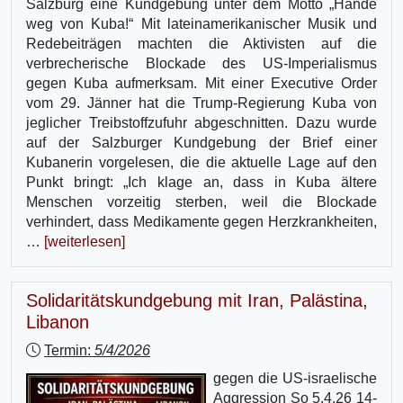
Salzburg eine Kundgebung unter dem Motto „Hände
weg von Kuba!“ Mit lateinamerikanischer Musik und
Redebeiträgen machten die Aktivisten auf die
verbrecherische Blockade des US-Imperialismus
gegen Kuba aufmerksam. Mit einer Executive Order
vom 29. Jänner hat die Trump-Regierung Kuba von
jeglicher Treibstoffzufuhr abgeschnitten. Dazu wurde
auf der Salzburger Kundgebung der Brief einer
Kubanerin vorgelesen, die die aktuelle Lage auf den
Punkt bringt: „Ich klage an, dass in Kuba ältere
Menschen vorzeitig sterben, weil die Blockade
verhindert, dass Medikamente gegen Herzkrankheiten,
…
[weiterlesen]
Solidaritätskundgebung mit Iran, Palästina,
Libanon
Termin:
5/4/2026
gegen die US-israelische
Aggression So 5.4.26 14-