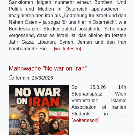
Sanktionen folgten nunmehr erneut Bomben. Und
Politik und Medien in Österreich applaudieren –
imaginieren den Iran als „Bedrohung für Israel und den
Nahen Osten – ja sogar für uns hier in Österreich“, wie
Bundeskanzler Stocker zuletzt postulierte. Scheinbar
vergessend, dass es Israel ist, das alleine im letzten
Jahr Gaza, Libanon, Syrien, Jemen und den Iran
bombardierte. Sie …
[weiterlesen]
Mahnwache "No war on Iran"
Termin:
15/3/2026
So 15.3.26 14h
Stephansplatz Wien
Veranstalter: Islamic
Association of Iranian
Students in …
[weiterlesen]