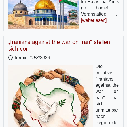
für Palästina! Amis
go home!
Veranstalter: …
[weiterlesen]
„Iranians against the war on Iran“ stellen
sich vor
Termin:
19/3/2026
Die
Initiative
"Iranians
against the
war on
Iran" hat
sich
unmittelbar
nach
Beginn der