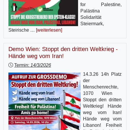
for Palestine,
Palästina
Solidarität
Steiermark,
Steirische …
[weiterlesen]
Demo Wien: Stoppt den dritten Weltkrieg -
Hände weg vom Iran!
Termin:
14/3/2026
14.3.26 14h Platz
der
Menschenrechte,
1070 Wien
Stoppt den dritten
Weltkrieg! Hände
weg vom Iran!
Hände weg vom
Libanon! Freiheit