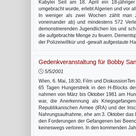
Kabylei Seit am 18. April ein 18-jähriger
umgebracht wurde, erlebt Algerien und vor a
In weniger als zwei Wochen zählt man 
voneinander ab) und mindestens 572 Verlet
demonstrierenden Jugendlichen los und schre
die aufgebrachte Menge zu feuern. Dementsp
der Polizeiwillkür und -gewalt aufgestaute 
Gedenkveranstaltung für Bobby Sa
5/5/2001
Wien, 6. Mai, 18:30, Film und DiskussionTe
65 Tagen Hungerstreik in den H-Blocks de
nahmen von März bis Oktober 1981 am Hunger
war, die Anerkennung als Kriegsgefangen
Republikanischen Armee (IRA) und der Iris
Nahrungsaufnahme, ehe am 3. Oktober das E
den Forderungen der Gefangenen bei Beendi
keineswegs verloren. In den kommenden Jah