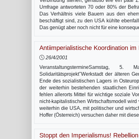
Verbindung stehen, genauso wie ein paar Zir
Umfrage antworteten 70 oder 80% der Befra
Das Verhältnis viele Bauern aus den ehema
beschäftigt sind, zu den USA kühlte ebenfal
Das genügt aber noch nicht für eine konse
Antiimperialistische Koordination im
26/4/2001
VeranstaltungstermineSamstag, 5.
Solidaritätsprojekt"Werkstadt der älteren G
Ende des sozialistischen Lagers in Osteuropa
der weiterhin bestehenden staatlichen Einr
fehlen allerorts Mittel für wichtige sozial
nicht-kapitalistischen Wirtschaftsmodell wir
weiterhin die USA, mit politischer und wirtsc
Hoffer (Österreich) versuchen daher mit die
Stoppt den Imperialismus! Rebellion