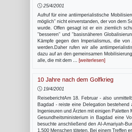
25/4/2001
Aufruf für eine antiimperialistische Mobilisi
möglich" nicht einverstanden, der von dem S
wurde. Offen gesagt ist er ein ziemlich sch
"besseren" und "basisnäheren Globalisierung" 
Kämpfe gegen den Imperialismus, die von 
werden.Daher rufen wir alle antiimperialis
dazu auf an den gemeinsamen Mobilisierung
alle, die mit dem …
[weiterlesen]
10 Jahre nach dem Golfkrieg
19/4/2001
ReiseberichtAm 18. Februar - also unmitte
Bagdad - reiste eine Delegation bestehend a
Ingenieuren und Ärzten mit einigen Paletten
Gesundheitsministerium in Bagdad eine Vor
besuchte anschließend den Al-Amariyah-Bun
1.500 Menschen töteten. Bei einem Treffen erz