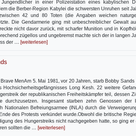
 Jungendlicher in einer Polizeistation eines kabylischen D
llem die Berber-Region Kabylei die schwersten Unruhen seit Ja
zwischen 42 und 80 Toten (die Angaben weichen naturg
zte. Die Gendarmerie ging mit unbeschreiblicher Gewalt au
ckte nicht davor zurück, mit scharfer Munition und in Kopfhö
rechend zügellos und ungebremst machte sich der in langen J
Hass der …
[weiterlesen]
nds
n Brave MenAm 5. Mai 1981, vor 20 Jahren, starb Bobby Sands
s Hochsicherheitsgefängnisses Long Kesh. 22 weitere Gefa
streik der republikanischen Freiheitskämpfer teil, dessen Zi
e durchzusetzen. Insgesamt starben zehn Genossen der I
ch Nationalen Befreiungsarmee (INLA) durch die Verweigerun
nde des Protests verkündet wurde.Obwohl die britische Regi
gung des Hungerstreiks nicht nachgegeben hatte, so ging er
ren sollten die …
[weiterlesen]