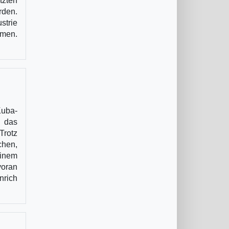
tzten
rden.
strie
amen.
uba-
d das
Trotz
chen,
einem
voran
nrich