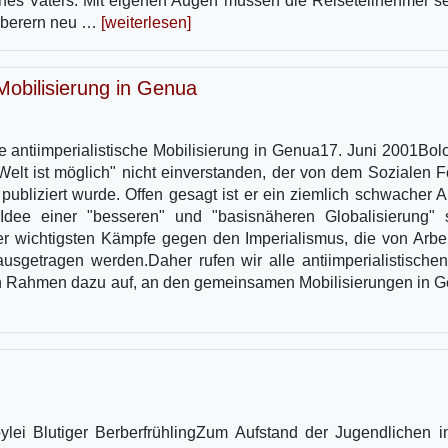
ines Vaters. Mit eigenen Augen müssen die Reiseteilnehmer s
roberern neu …
[weiterlesen]
 Mobilisierung in Genua
ne antiimperialistische Mobilisierung in Genua17. Juni 2001Bol
 Welt ist möglich" nicht einverstanden, der von dem Sozialen 
ubliziert wurde. Offen gesagt ist er ein ziemlich schwacher Au
 Idee einer "besseren" und "basisnäheren Globalisierung" st
 der wichtigsten Kämpfe gegen den Imperialismus, die von Arbei
usgetragen werden.Daher rufen wir alle antiimperialistische
alen Rahmen dazu auf, an den gemeinsamen Mobilisierungen in 
lei Blutiger BerberfrühlingZum Aufstand der Jugendlichen i