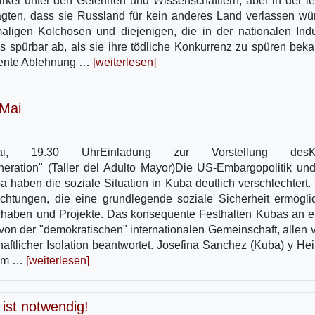
kel unter den Gelehrten und Wissenschaftlern, aber in der le
gten, dass sie Russland für kein anderes Land verlassen wü
ligen Kolchosen und diejenigen, die in der nationalen Indu
ls spürbar ab, als sie ihre tödliche Konkurrenz zu spüren bek
quente Ablehnung …
[weiterlesen]
 Mai
 Mai, 19.30 UhrEinladung zur Vorstellung desK
eneration" (Taller del Adulto Mayor)Die US-Embargopolitik un
 haben die soziale Situation in Kuba deutlich verschlechtert. 
ichtungen, die eine grundlegende soziale Sicherheit ermögli
e Vorhaben und Projekte. Das konsequente Festhalten Kubas an 
d von der "demokratischen" internationalen Gemeinschaft, allen 
haftlicher Isolation beantwortet. Josefina Sanchez (Kuba) y Hei
sem …
[weiterlesen]
 ist notwendig!