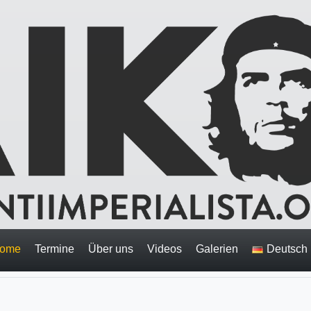
ome
Termine
Über uns
Videos
Galerien
Deutsch