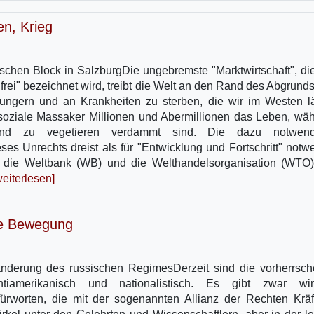
en, Krieg
stischen Block in SalzburgDie ungebremste "Marktwirtschaft", di
rei" bezeichnet wird, treibt die Welt an den Rand des Abgrunds
rhungern und an Krankheiten zu sterben, die wir im Westen l
 soziale Massaker Millionen und Abermillionen das Leben, wä
end zu vegetieren verdammt sind. Die dazu notwend
ses Unrechts dreist als für "Entwicklung und Fortschritt" notw
, die Weltbank (WB) und die Welthandelsorganisation (WTO)
weiterlesen]
che Bewegung
änderung des russischen RegimesDerzeit sind die vorherrsc
tiamerikanisch und nationalistisch. Es gibt zwar win
worten, die mit der sogenannten Allianz der Rechten Kräf