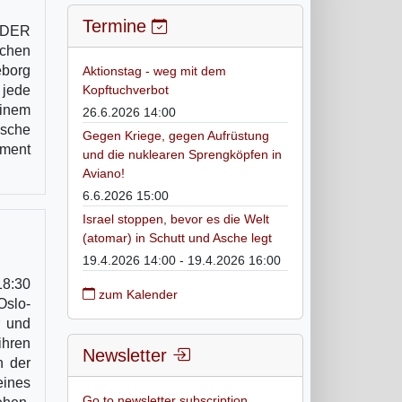
Termine
S DER
chen
eborg
Aktionstag - weg mit dem
jede
Kopftuchverbot
einem
26.6.2026 14:00
ische
Gegen Kriege, gegen Aufrüstung
hment
und die nuklearen Sprengköpfen in
Aviano!
6.6.2026 15:00
Israel stoppen, bevor es die Welt
(atomar) in Schutt und Asche legt
19.4.2026 14:00 - 19.4.2026 16:00
8:30
zum Kalender
Oslo-
r und
ihren
Newsletter
n der
eines
Go to newsletter subscription