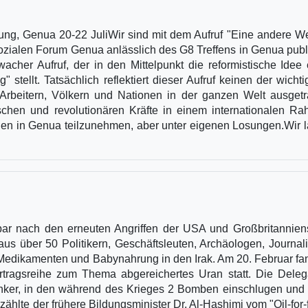
erung, Genua 20-22 JuliWir sind mit dem Aufruf "Eine andere Wel
ozialen Forum Genua anlässlich des G8 Treffens in Genua publi
wacher Aufruf, der in den Mittelpunkt die reformistische Idee 
stellt. Tatsächlich reflektiert dieser Aufruf keinen der wichti
Arbeitern, Völkern und Nationen in der ganzen Welt ausget
tischen und revolutionären Kräfte in einem internationalen R
en in Genua teilzunehmen, aber unter eigenen Losungen.Wir 
lbar nach den erneuten Angriffen der USA und Großbritannien
us über 50 Politikern, Geschäftsleuten, Archäologen, Journali
 Medikamenten und Babynahrung in den Irak. Am 20. Februar fa
tragsreihe zum Thema abgereichertes Uran statt. Die Deleg
ker, in den während des Krieges 2 Bomben einschlugen und 
ählte der frühere Bildungsminister Dr. Al-Hashimi vom "Oil-for-