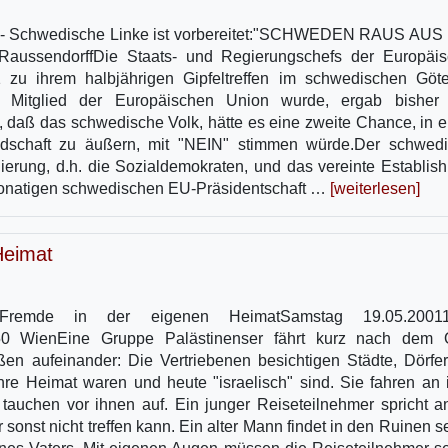
org - Schwedische Linke ist vorbereitet:"SCHWEDEN RAUS AU
sendorffDie Staats- und Regierungschefs der Europäis
zu ihrem halbjährigen Gipfeltreffen im schwedischen Göt
itglied der Europäischen Union wurde, ergab bisher 
 daß das schwedische Volk, hätte es eine zweite Chance, in 
dschaft zu äußern, mit "NEIN" stimmen würde.Der schwed
erung, d.h. die Sozialdemokraten, und das vereinte Establis
onatigen schwedischen EU-Präsidentschaft …
[weiterlesen]
Heimat
 Fremde in der eigenen HeimatSamstag 19.05.20011
150 WienEine Gruppe Palästinenser fährt kurz nach dem 
en aufeinander: Die Vertriebenen besichtigen Städte, Dörfe
ihre Heimat waren und heute "israelisch" sind. Sie fahren an 
 tauchen vor ihnen auf. Ein junger Reiseteilnehmer spricht a
sonst nicht treffen kann. Ein alter Mann findet in den Ruinen s