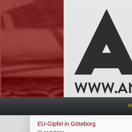
H
EU-Gipfel in Göteborg