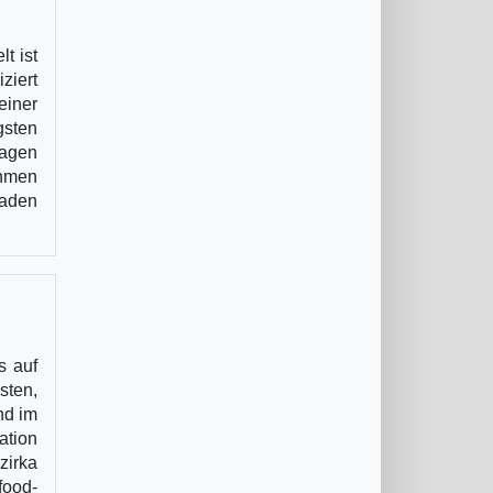
t ist
ziert
einer
gsten
ragen
ahmen
laden
s auf
sten,
nd im
ation
zirka
food-