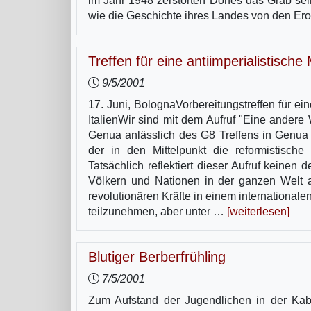
im Jahr 1948 zerstörten Dorfes das Grab se
wie die Geschichte ihres Landes von den E
Treffen für eine antiimperialistische
9/5/2001
17. Juni, BolognaVorbereitungstreffen für ei
ItalienWir sind mit dem Aufruf "Eine andere
Genua anlässlich des G8 Treffens in Genua p
der in den Mittelpunkt die reformistische
Tatsächlich reflektiert dieser Aufruf keinen
Völkern und Nationen in der ganzen Welt a
revolutionären Kräfte in einem internation
teilzunehmen, aber unter …
[weiterlesen]
Blutiger Berberfrühling
7/5/2001
Zum Aufstand der Jugendlichen in der Kaby