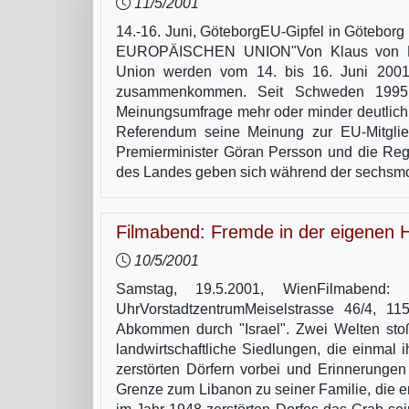
11/5/2001
14.-16. Juni, GöteborgEU-Gipfel in Göteb
EUROPÄISCHEN UNION"Von Klaus von Raus
Union werden vom 14. bis 16. Juni 2001 
zusammenkommen. Seit Schweden 1995 M
Meinungsumfrage mehr oder minder deutlich,
Referendum seine Meinung zur EU-Mitglie
Premierminister Göran Persson und die Regi
des Landes geben sich während der sechsm
Filmabend: Fremde in der eigenen 
10/5/2001
Samstag, 19.5.2001, WienFilmabend:
UhrVorstadtzentrumMeiselstrasse 46/4, 1
Abkommen durch "Israel". Zwei Welten stoß
landwirtschaftliche Siedlungen, die einmal 
zerstörten Dörfern vorbei und Erinnerungen
Grenze zum Libanon zu seiner Familie, die er 