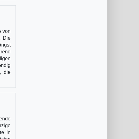
e von
. Die
ängst
hrend
igen
endig
, die
hende
zige
te in