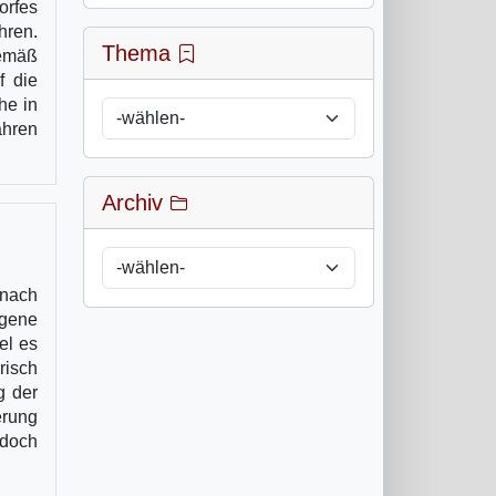
orfes
hren.
Thema
emäß
f die
he in
ahren
Archiv
 nach
ngene
el es
risch
g der
erung
 doch