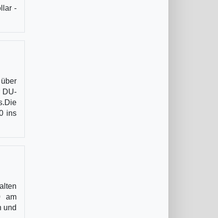
lar -
 über
r DU-
s.Die
0 ins
alten
00 am
n und