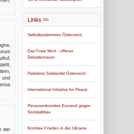
ehen,
Links
Selbstbestimmtes Österreich
ogna,
Das Freie Wort - offener
Forum
Debattenraum
fruf,
ellt.
tern,
Palästina Solidarität Österreich
n und
Genua
International Initiative for Peace
Personenkomitee Euroexit gegen
Sozialabbau
Komitee Frieden in der Ukraine
n der