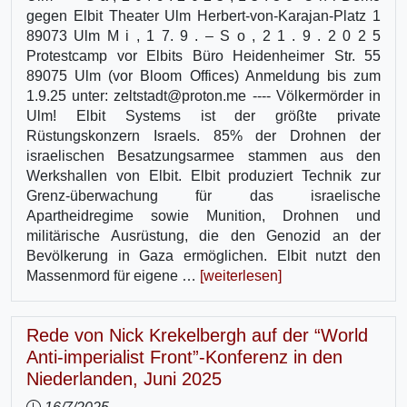
gegen Elbit Theater Ulm Herbert-von-Karajan-Platz 1
89073 Ulm M i , 1 7. 9 . – S o , 2 1 . 9 . 2 0 2 5
Protestcamp vor Elbits Büro Heidenheimer Str. 55
89075 Ulm (vor Bloom Offices) Anmeldung bis zum
1.9.25 unter: zeltstadt@proton.me ---- Völkermörder in
Ulm! Elbit Systems ist der größte private
Rüstungskonzern Israels. 85% der Drohnen der
israelischen Besatzungsarmee stammen aus den
Werkshallen von Elbit. Elbit produziert Technik zur
Grenz-überwachung für das israelische
Apartheidregime sowie Munition, Drohnen und
militärische Ausrüstung, die den Genozid an der
Bevölkerung in Gaza ermöglichen. Elbit nutzt den
Massenmord für eigene …
[weiterlesen]
Rede von Nick Krekelbergh auf der “World
Anti-imperialist Front”-Konferenz in den
Niederlanden, Juni 2025