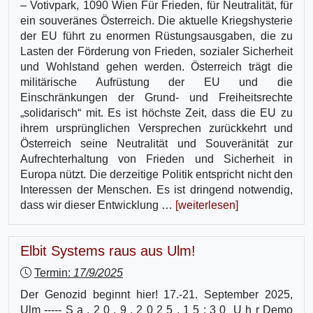
– Votivpark, 1090 Wien Für Frieden, für Neutralität, für
ein souveränes Österreich. Die aktuelle Kriegshysterie
der EU führt zu enormen Rüstungsausgaben, die zu
Lasten der Förderung von Frieden, sozialer Sicherheit
und Wohlstand gehen werden. Österreich trägt die
militärische Aufrüstung der EU und die
Einschränkungen der Grund- und Freiheitsrechte
„solidarisch“ mit. Es ist höchste Zeit, dass die EU zu
ihrem ursprünglichen Versprechen zurückkehrt und
Österreich seine Neutralität und Souveränität zur
Aufrechterhaltung von Frieden und Sicherheit in
Europa nützt. Die derzeitige Politik entspricht nicht den
Interessen der Menschen. Es ist dringend notwendig,
dass wir dieser Entwicklung …
[weiterlesen]
Elbit Systems raus aus Ulm!
Termin:
17/9/2025
Der Genozid beginnt hier! 17.-21. September 2025,
Ulm ----- S a , 2 0 . 9 . 2 0 2 5 , 1 5 : 3 0 U h r Demo