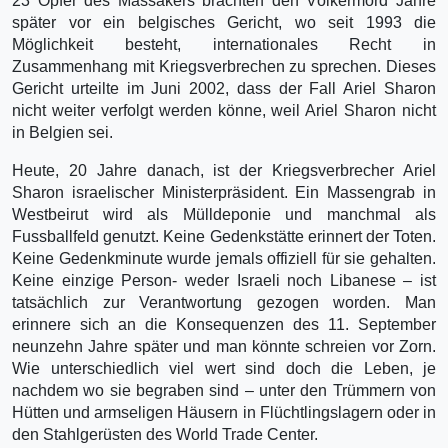
23 Opfer des Massakers brachten den Völkermord Jahre
später vor ein belgisches Gericht, wo seit 1993 die
Möglichkeit besteht, internationales Recht in
Zusammenhang mit Kriegsverbrechen zu sprechen. Dieses
Gericht urteilte im Juni 2002, dass der Fall Ariel Sharon
nicht weiter verfolgt werden könne, weil Ariel Sharon nicht
in Belgien sei.
Heute, 20 Jahre danach, ist der Kriegsverbrecher Ariel
Sharon israelischer Ministerpräsident. Ein Massengrab in
Westbeirut wird als Mülldeponie und manchmal als
Fussballfeld genutzt. Keine Gedenkstätte erinnert der Toten.
Keine Gedenkminute wurde jemals offiziell für sie gehalten.
Keine einzige Person- weder Israeli noch Libanese – ist
tatsächlich zur Verantwortung gezogen worden. Man
erinnere sich an die Konsequenzen des 11. September
neunzehn Jahre später und man könnte schreien vor Zorn.
Wie unterschiedlich viel wert sind doch die Leben, je
nachdem wo sie begraben sind – unter den Trümmern von
Hütten und armseligen Häusern in Flüchtlingslagern oder in
den Stahlgerüsten des World Trade Center.