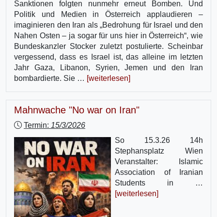
Sanktionen folgten nunmehr erneut Bomben. Und
Politik und Medien in Österreich applaudieren –
imaginieren den Iran als „Bedrohung für Israel und den
Nahen Osten – ja sogar für uns hier in Österreich“, wie
Bundeskanzler Stocker zuletzt postulierte. Scheinbar
vergessend, dass es Israel ist, das alleine im letzten
Jahr Gaza, Libanon, Syrien, Jemen und den Iran
bombardierte. Sie …
[weiterlesen]
Mahnwache "No war on Iran"
Termin:
15/3/2026
So 15.3.26 14h
Stephansplatz Wien
Veranstalter: Islamic
Association of Iranian
Students in …
[weiterlesen]