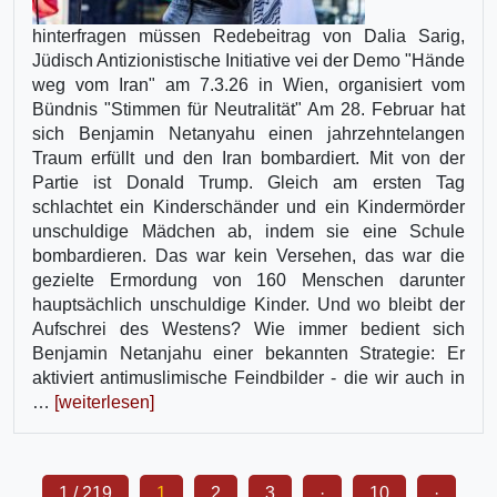
hinterfragen müssen Redebeitrag von Dalia Sarig,
Jüdisch Antizionistische Initiative vei der Demo "Hände
weg vom Iran" am 7.3.26 in Wien, organisiert vom
Bündnis "Stimmen für Neutralität" Am 28. Februar hat
sich Benjamin Netanyahu einen jahrzehntelangen
Traum erfüllt und den Iran bombardiert. Mit von der
Partie ist Donald Trump. Gleich am ersten Tag
schlachtet ein Kinderschänder und ein Kindermörder
unschuldige Mädchen ab, indem sie eine Schule
bombardieren. Das war kein Versehen, das war die
gezielte Ermordung von 160 Menschen darunter
hauptsächlich unschuldige Kinder. Und wo bleibt der
Aufschrei des Westens? Wie immer bedient sich
Benjamin Netanjahu einer bekannten Strategie: Er
aktiviert antimuslimische Feindbilder - die wir auch in
…
[weiterlesen]
1 / 219
1
2
3
·
10
·