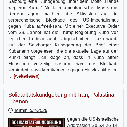
Salzburg eine Kundgebung unter dem Motto „Hände
weg von Kuba!“ Mit lateinamerikanischer Musik und
Redebeiträgen machten die Aktivisten auf die
verbrecherische Blockade des US-Imperialismus
gegen Kuba aufmerksam. Mit einer Executive Order
vom 29. Jänner hat die Trump-Regierung Kuba von
jeglicher Treibstoffzufuhr abgeschnitten. Dazu wurde
auf der Salzburger Kundgebung der Brief einer
Kubanerin vorgelesen, die die aktuelle Lage auf den
Punkt bringt: „Ich klage an, dass in Kuba ältere
Menschen vorzeitig sterben, weil die Blockade
verhindert, dass Medikamente gegen Herzkrankheiten,
…
[weiterlesen]
Solidaritätskundgebung mit Iran, Palästina,
Libanon
Termin:
5/4/2026
gegen die US-israelische
Aggression So 5.4.26 14-