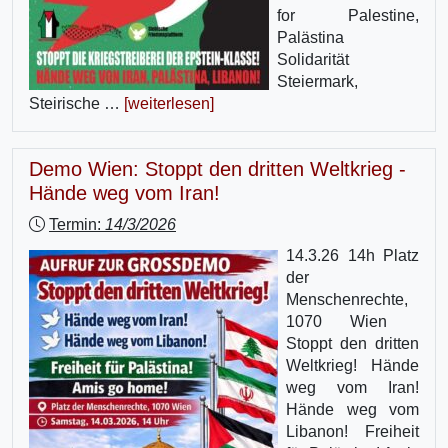
for Palestine,
Palästina
Solidarität
Steiermark,
Steirische …
[weiterlesen]
Demo Wien: Stoppt den dritten Weltkrieg -
Hände weg vom Iran!
Termin:
14/3/2026
14.3.26 14h Platz
der
Menschenrechte,
1070 Wien
Stoppt den dritten
Weltkrieg! Hände
weg vom Iran!
Hände weg vom
Libanon! Freiheit