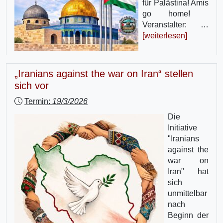
für Palästina! Amis
go home!
Veranstalter: …
[weiterlesen]
„Iranians against the war on Iran“ stellen
sich vor
Termin:
19/3/2026
Die
Initiative
"Iranians
against the
war on
Iran" hat
sich
unmittelbar
nach
Beginn der