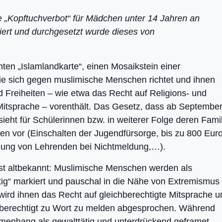
e „Kopftuchverbot“ für Mädchen unter 14 Jahren an
ciert und durchgesetzt wurde dieses von
ten „Islamlandkarte“, einen Mosaikstein einer
 die sich gegen muslimische Menschen richtet und ihnen
Freiheiten – wie etwa das Recht auf Religions- und
e Mitsprache – vorenthält. Das Gesetz, dass ab Septembe
ieht für Schülerinnen bzw. in weiterer Folge deren Fami
fen vor (Einschalten der Jugendfürsorge, bis zu 800 Eur
ehlung von Lehrenden bei Nichtmeldung,…).
st altbekannt: Muslimische Menschen werden als
rtig“ markiert und pauschal in die Nähe von Extremismus
wird ihnen das Recht auf gleichberechtigte Mitsprache u
chberechtigt zu Wort zu melden abgesprochen. Während
enhang als gewalttätig und unterdrückend geframet