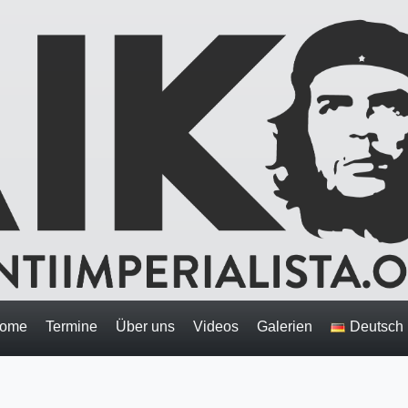
ome
Termine
Über uns
Videos
Galerien
Deutsch