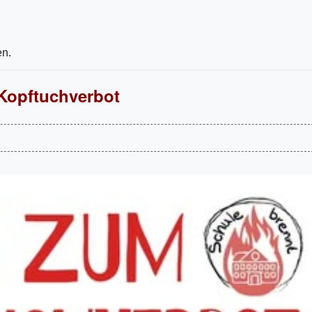
en.
Kopftuchverbot