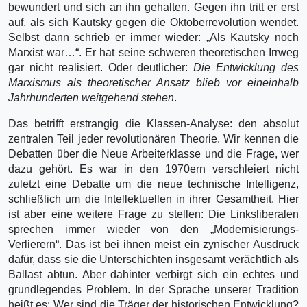
bewundert und sich an ihn gehalten. Gegen ihn tritt er erst
auf, als sich Kautsky gegen die Oktoberrevolution wendet.
Selbst dann schrieb er immer wieder: „Als Kautsky noch
Marxist war…“. Er hat seine schweren theoretischen Irrweg
gar nicht realisiert. Oder deutlicher:
Die Entwicklung des
Marxismus als theoretischer Ansatz blieb vor eineinhalb
Jahrhunderten weitgehend stehen
.
Das betrifft erstrangig die Klassen-Analyse: den absolut
zentralen Teil jeder revolutionären Theorie. Wir kennen die
Debatten über die Neue Arbeiterklasse und die Frage, wer
dazu gehört. Es war in den 1970ern verschleiert nicht
zuletzt eine Debatte um die neue technische Intelligenz,
schließlich um die Intellektuellen in ihrer Gesamtheit. Hier
ist aber eine weitere Frage zu stellen: Die Linksliberalen
sprechen immer wieder von den „Modernisierungs-
Verlierern“. Das ist bei ihnen meist ein zynischer Ausdruck
dafür, dass sie die Unterschichten insgesamt verächtlich als
Ballast abtun. Aber dahinter verbirgt sich ein echtes und
grundlegendes Problem. In der Sprache unserer Tradition
heißt es: Wer sind die Träger der historischen Entwicklung?