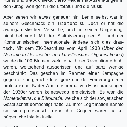
Kunst und die Architektur, also Felder mit Auswirkungen in
den Alltag, weniger für die Literatur und die Musik.
Aber sehen wir etwas genauer hin. Lenin selbst war in
seinem Geschmack ein Traditionalist. Doch er hat die
avantgardistischen Versuche, auch in seiner Umgebung,
nicht behindert. Mit der Stalinisierung der SU und der
Kommunistischen Internationale änderte sich dies dras­
tisch. Mit dem ZK-Beschluss vom April 1933 (
Über den
Neuaufbau literarischer und künstleri­scher Organisationen
)
wurde die 100 Blumen, welche nach der Revolution erblüht
waren, weit­gehend ausgerissen und auf ganz wenige
beschränkt. Das geschah im Rahmen einer Kampagne
gegen die bürgerliche Intelligenz und der Förderung neuer
proletarischer Kader. Aber die norma­tiven Einschränkungen
der 1930er waren keineswegs proletarisch. Es war die
Nomenklatura
, die
Bürokratie
, welche sich der sowjetischen
Gesellschaft bemächtigt hatte. Zu ihrer Legitimation nannte
sie sich proletarisch, denn ihre Gegner waren, u. a.,
bürgerliche Intellektuelle.