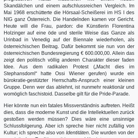
Skandälchen und einem aufschlussreichen Vergleich. Im
Mai 1968 erschütterte die Hör­saal-Scheißerei im HS I des
NIG ganz Österreich. Die Handelnden kamen vor Gericht.
Heute will die Frau, pardon: die Künstlerin Florentina
Holzinger auf eine öde und sterile Weise das Ganze als
Urinbad in Venedig auf der Biennale wiederholen, als
österreichischen Beitrag. Dafür be­kommt sie nun von der
österreichischen Bundesregierung € 600.000,00. Allein das
zeigt den poli­tisch völlig anderen Charakter dieser faden
Idee. Aus dem radikalen Protest („Macht dies im
Stephansdom!“ hatte Ossi Wiener gerufen) wurde ein
bürokratie-gestützter Herrschafts-Anspruch einer kleinen
Gruppe. Denn wer das ablehnt, ist nunmehr reaktionär und
womöglich faschistoid. Dasselbe gilt für die Pride-Parade.
Hier könnte nun ein fatales Missverständnis auftreten. Heißt
dies, dass die moderne Kunst und die Intellektuellen zurück
gestoßen werden müssen? Dies wäre eine unsinnige
Schlussfolgerung. Aber ich spreche hier nicht zufällig von
Kultur; ich spreche also von
Identitäten
. Die wurden von der