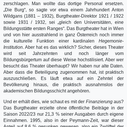
zerschlagen. Man wollte das dortige Personal ersetzen.
„Die Burg“, so sagte vor etwa einem Jahrhundert Anton
Wildgans (1881 – 1932), Burgtheater-Direktor 1921 / 1922
sowie 1931 / 1932, sei „gleich den Universitäten, eine
Bildungsstätte ersten Ranges“. Das Burgtheater hat in Wien
und von hier ausstrahlend in ganz Österreich noch immer
die kulturelle Funktion einer kardinalen
Hegemonie-
Institution
. Aber hat es das wirklich? Sicher, dieses Thea­ter
wird seit Jahrzehnten und noch länger vom
Bildungsbürgertum auf diese Weise hochstilisiert. Aber wer
besucht das Theater überhaupt? Wir haben nur alte Daten.
Aber dass die Beteiligung zugenommen hat, ist praktisch
auszuschließen. Es läuft etwa auf ein Zehntel der
Bevölkerung hinaus, die praktisch ausnahmslos der
akademischen Bildungsschicht angehören.
Und er erhält dies, wie schaut es mit der
Finanzierung
aus?
Das Burgtheater erzielte ohne öffent­liche Beiträge in der
Saison 2022/23 nur 21,3 % seiner Ausgaben durch eigene
Einnahmen. 1995, also in der Peymann-Zeit, war dieser
Anteil auf 8,6 % gesunken gewesen, also ein Zwölftel der