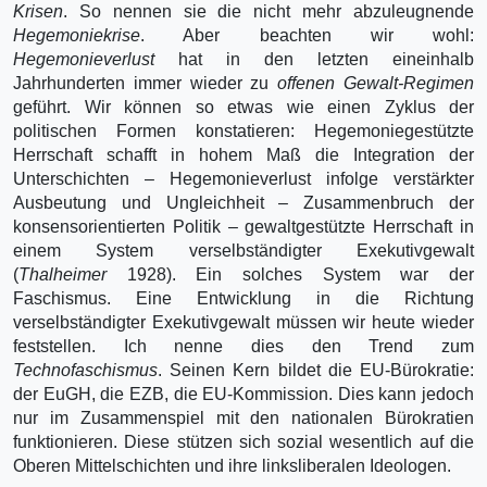
Krisen
. So nennen sie die nicht mehr abzuleugnende
Hegemoniekrise
. Aber beachten wir wohl:
Hegemonieverlust
hat in den letzten eineinhalb
Jahrhunderten immer wieder zu
offenen Gewalt-Regimen
geführt. Wir können so etwas wie einen Zyklus der
politischen Formen konstatieren: Hegemoniegestützte
Herrschaft schafft in hohem Maß die Integration der
Unterschichten – Hegemonieverlust infolge verstärkter
Ausbeutung und Ungleichheit – Zusam­menbruch der
konsensorientierten Politik – gewaltgestützte Herrschaft in
einem System verselb­ständigter Exekutivgewalt
(
Thalheimer
1928). Ein solches System war der
Faschismus. Eine Entwicklung in die Richtung
verselbständigter Exekutivgewalt müssen wir heute wieder
feststel­len. Ich nenne dies den Trend zum
Technofaschismus
. Seinen Kern bildet die EU-Bürokratie:
der EuGH, die EZB, die EU-Kommission. Dies kann jedoch
nur im Zusammenspiel mit den nationalen Bürokratien
funktionieren. Diese stützen sich sozial wesentlich auf die
Oberen Mittelschichten und ihre linksliberalen Ideologen.