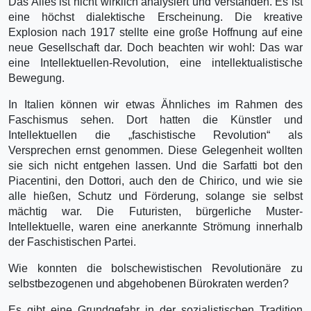
Das Alles ist nicht wirklich analysiert und verstanden. Es ist
eine höchst dialektische Erschei­nung. Die kreative
Explosion nach 1917 stellte eine große Hoffnung auf eine
neue Gesellschaft dar. Doch beachten wir wohl: Das war
eine Intellektuellen-Revolution, eine intellektualistische
Bewegung.
In Italien können wir etwas Ähnliches im Rahmen des
Faschismus sehen. Dort hatten die Künstler und
Intellektuellen die „faschistische Revolution“ als
Versprechen ernst genommen. Diese Gelegenheit wollten
sie sich nicht entgehen lassen. Und die Sarfatti bot den
Piacentini, den Dottori, auch den de Chirico, und wie sie
alle hießen, Schutz und Förderung, solange sie selbst
mächtig war. Die Futuristen, bürgerliche Muster-
Intellektuelle, waren eine anerkannte Strömung innerhalb
der Faschistischen Partei.
Wie konnten die bolschewistischen Revolutionäre zu
selbstbezogenen und abgehobenen Bürokraten werden?
Es gibt eine Grundgefahr in der sozialistischen Tradition