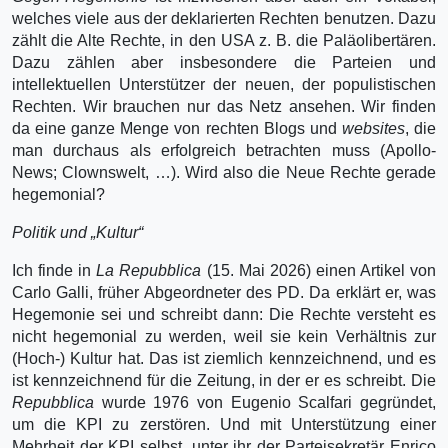
welches viele aus der deklarierten Rechten benutzen. Dazu
zählt die Alte Rechte, in den USA z. B. die Paläolibertären.
Dazu zählen aber insbesondere die Parteien und
intellektuellen Unterstützer der neuen, der populistischen
Rechten. Wir brauchen nur das Netz ansehen. Wir finden
da eine ganze Menge von rechten Blogs und
websites
, die
man durchaus als erfolgreich betrachten muss (Apollo-
News; Clownswelt, …). Wird also die Neue Rechte gerade
hegemonial?
Politik und „Kultur“
Ich finde in
La Repubblica
(15. Mai 2026) einen Artikel von
Carlo Galli, früher Abgeordneter des PD. Da erklärt er, was
Hegemonie sei und schreibt dann: Die Rechte versteht es
nicht hege­monial zu werden, weil sie kein Verhältnis zur
(Hoch-) Kultur hat. Das ist ziemlich kennzeich­nend, und es
ist kennzeichnend für die Zeitung, in der er es schreibt. Die
Repubblica
wurde 1976 von Eugenio Scalfari gegründet,
um die KPI zu zerstören. Und mit Unterstützung einer
Mehrheit der KPI selbst, unter ihr der Parteisekretär Enrico