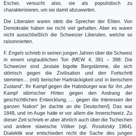
Escher, versucht also, sie als populistisch zu
charakterisieren, um sie damit abzuwerten.
Die Liberalen waren stets die Sprecher der Eliten. Von
Demokratie haben sie nicht viel gehalten. Aber es waren
nicht ausschließlich die Schweizer Liberalen, welche so
raisonnierten.
F.
Engels
schrieb in seinen jungen Jahren über die Schweiz
in einem unglaublichen Ton (MEW 4, 391 – 398: Die
Schweizer sind „brutale bigotte Bergstämme, die sich
störrisch gegen die Zivilisation und den Fortschritt
stemmen… (mit) tierischer Hartnäckigkeit und in tierischem
Zustand“. Ihr Kampf gegen die Habsburger war für ihn „der
Kampf störrischer Hirten gegen den Andrang der
geschichtlichen Entwick­lung, … gegen die Interessen der
ganzen Nation“ [er dachte an die Deutschen!]. Das war
1848, und im Auge hatte er vor allem die Innerschweiz. Zu
dieser Zeit schrieb er aber ähnlich auch über die Tschechen
und andere slawische Völker (vgl.
Rosdolsky
1964).
Dialektik war entschieden nicht die Sache des jungen