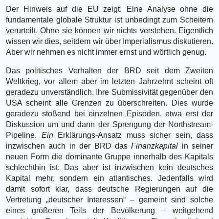
Der Hinweis auf die EU zeigt: Eine Analyse ohne die
fundamentale globale Struktur ist unbe­dingt zum Scheitern
verurteilt. Ohne sie können wir nichts verstehen. Eigentlich
wissen wir dies, seitdem wir über Imperialismus diskutieren.
Aber wir nehmen es nicht immer ernst und wörtlich genug.
Das politisches Verhalten der BRD seit dem Zweiten
Weltkrieg, vor allem aber im letzten Jahrzehnt scheint oft
geradezu unverständlich. Ihre Submissivität gegenüber den
USA scheint alle Grenzen zu überschreiten. Dies wurde
geradezu stoßend bei einzelnen Episoden, etwa erst der
Diskussion um und dann der Sprengung der Northstream-
Pipeline.
Ein
Erklärungs-Ansatz muss sicher sein, dass
inzwischen auch in der BRD das
Finanzkapital
in seiner
neuen Form die domi­nante Gruppe innerhalb des Kapitals
schlechthin ist. Das aber ist inzwischen kein deutsches
Kapital mehr, sondern ein atlantisches. Jedenfalls wird
damit sofort klar, dass deutsche Regierungen auf die
Vertretung „deutscher Interessen“ – gemeint sind solche
eines größeren Teils der Bevölkerung – weitgehend