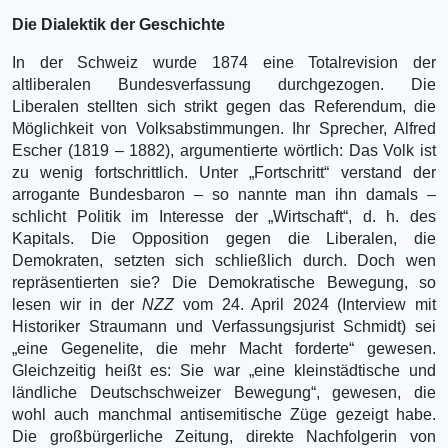
Die Dialektik der Geschichte
In der Schweiz wurde 1874 eine Totalrevision der
altliberalen Bundesverfassung durchgezogen. Die
Liberalen stellten sich strikt gegen das Referendum, die
Möglichkeit von Volksabstimmun­gen. Ihr Sprecher, Alfred
Escher (1819 – 1882), argumentierte wörtlich: Das Volk ist
zu wenig fortschrittlich. Unter „Fortschritt“ verstand der
arrogante Bundesbaron – so nannte man ihn damals –
schlicht Politik im Interesse der „Wirtschaft“, d. h. des
Kapitals. Die Opposition gegen die Liberalen, die
Demokraten, setzten sich schließlich durch. Doch wen
repräsentierten sie? Die Demokratische Bewegung, so
lesen wir in der
NZZ
vom 24. April 2024 (Interview mit
Historiker Straumann und Verfassungsjurist Schmidt) sei
„eine Gegenelite, die mehr Macht forderte“ gewe­sen.
Gleichzeitig heißt es: Sie war „eine kleinstädtische und
ländliche Deutschschweizer Bewe­gung“, gewesen, die
wohl auch manchmal antisemitische Züge gezeigt habe.
Die großbürgerliche Zeitung, direkte Nachfolgerin von