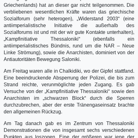
Griechenlands) hat an dieser gar nicht teilgenommen. Die
verbliebenen wesentlichen Kräfte waren das griechische
Sozialforum (sehr heterogen), „Widerstand 2003“ (eine
antiimperialistische Initiative die außerhalb des
Sozialforums ist und mit der wir gute Kontakte unterhalten),
„Kampfinitiative Thessaloniki“ (ebenfalls ein
antiimperialistisches Bündnis, rund um die NAR – Neue
Linke Strömung), sowie die Anarchisten, dominiert von der
Antiautoritäten Bewegung Saloniki.
Am Freitag waren alle in Chalkidiki, wo der Gipfel stattfand.
Eine beeindruckende Absperrung der Polizei, die bis zum
Strand reichte, verunmöglichte jeden Zugang. Es gab
Versuche von der „Kampfinitiative Thessaloniki“ sowie den
Anarchisten im „schwarzen Block“ durch die Sperren
durchzubrechen, aber der erste Tränengaseinsatz brachte
den allgemeinen Rückzug.
Am Tag danach gab es im Zentrum von Thessaloniki
Demonstrationen die von insgesamt sechs verschiedenen
Punkten aus loszogen. Eine der größeren war jene der