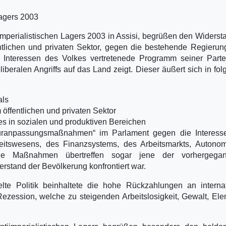
lagers 2003
mperialistischen Lagers 2003 in Assisi, begrüßen den Widerst
entlichen und privaten Sektor, gegen die bestehende Regierun
e Interessen des Volkes vertretenede Programm seiner Parte
iberalen Angriffs auf das Land zeigt. Dieser äußert sich in fo
als
 öffentlichen und privaten Sektor
tes in sozialen und produktiven Bereichen
turanpassungsmaßnahmen“ im Parlament gegen die Interess
itswesens, des Finanzsystems, des Arbeitsmarkts, Autonom
 Die Maßnahmen übertreffen sogar jene der vorhergega
rstand der Bevölkerung konfrontiert war.
te Politik beinhaltete die hohe Rückzahlungen an internat
ezession, welche zu steigenden Arbeitslosigkeit, Gewalt, El