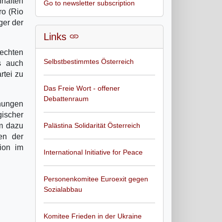
haften
Go to newsletter subscription
ro (Rio
ger der
Links
echten
Selbstbestimmtes Österreich
s auch
rtei zu
Das Freie Wort - offener
Debattenraum
ühungen
gischer
em dazu
Palästina Solidarität Österreich
en der
tion im
International Initiative for Peace
Personenkomitee Euroexit gegen
Sozialabbau
Komitee Frieden in der Ukraine