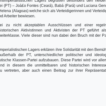
tiimperialistischen Lagers begrüßen besonders den helden
ei (PT) – Joà£o Fontes (Ceará), Babá (Pará) und Luciana Gen
elena (Alagoas) welche sich als Verteidigerinnen und Verteidi
nd Arbeiter bewiesen.
tei zu nicht akzeptablen Ausschlüssen und einer regelr
storischen Aktivistinnen und Aktivisten der PT geführt al
terklasse. Viele dieser sind nun dabei den Bruch mit der Pa
mperialistischen Lagers erklären ihre Solidarität mit den Bem
ußerhalb der PT, unterschiedlicher politischer und ideolo
listische Klassen-Partei aufzubauen. Diese Partei wird vor all
nd in diesem die unmittelbaren und historischen Interess
zu vertreten, aber auch einen Beitrag zur ihrer Repräsenta