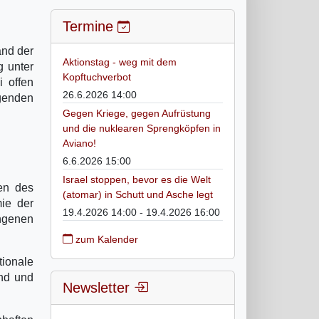
Termine
and der
Aktionstag - weg mit dem
g unter
Kopftuchverbot
i offen
26.6.2026 14:00
lgenden
Gegen Kriege, gegen Aufrüstung
und die nuklearen Sprengköpfen in
Aviano!
6.6.2026 15:00
Israel stoppen, bevor es die Welt
en des
(atomar) in Schutt und Asche legt
ie der
19.4.2026 14:00 - 19.4.2026 16:00
ngenen
zum Kalender
ionale
end und
Newsletter