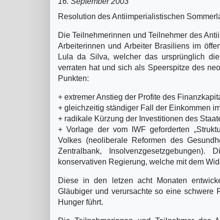
16. September 2003
Resolution des Antiimperialistischen Sommer
Die Teilnehmerinnen und Teilnehmer des Antii
Arbeiterinnen und Arbeiter Brasiliens im öff
Lula da Silva, welcher das ursprünglich di
verraten hat und sich als Speerspitze des neol
Punkten:
+ extremer Anstieg der Profite des Finanzkapit
+ gleichzeitig ständiger Fall der Einkommen im
+ radikale Kürzung der Investitionen des Staa
+ Vorlage der vom IWF geforderten „Struk
Volkes (neoliberale Reformen des Gesundhe
Zentralbank, Insolvenzgesetzgebungen).
konservativen Regierung, welche mit dem Wide
Diese in den letzen acht Monaten entwickel
Gläubiger und verursachte so eine schwere R
Hunger führt.