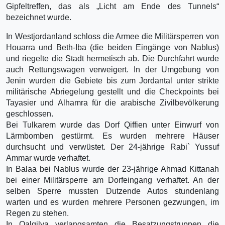
Gipfeltreffen, das als „Licht am Ende des Tunnels“
bezeichnet wurde.
In Westjordanland schloss die Armee die Militärsperren von
Houarra und Beth-Iba (die beiden Eingänge von Nablus)
und riegelte die Stadt hermetisch ab. Die Durchfahrt wurde
auch Rettungswagen verweigert. In der Umgebung von
Jenin wurden die Gebiete bis zum Jordantal unter strikte
militärische Abriegelung gestellt und die Checkpoints bei
Tayasier und Alhamra für die arabische Zivilbevölkerung
geschlossen.
Bei Tulkarem wurde das Dorf Qiffien unter Einwurf von
Lärmbomben gestürmt. Es wurden mehrere Häuser
durchsucht und verwüstet. Der 24-jährige Rabi` Yussuf
Ammar wurde verhaftet.
In Balaa bei Nablus wurde der 23-jährige Ahmad Kittanah
bei einer Militärsperre am Dorfeingang verhaftet. An der
selben Sperre mussten Dutzende Autos stundenlang
warten und es wurden mehrere Personen gezwungen, im
Regen zu stehen.
In Qalqilya verlangsamten die Besatzungstruppen die