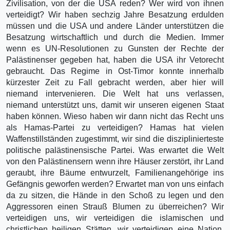
Zivilisation, von der die USA reden? Wer wird von ihnen
verteidigt? Wir haben sechzig Jahre Besatzung erdulden
müssen und die USA und andere Länder unterstützen die
Besatzung wirtschaftlich und durch die Medien. Immer
wenn es UN-Resolutionen zu Gunsten der Rechte der
Palästinenser gegeben hat, haben die USA ihr Vetorecht
gebraucht. Das Regime in Ost-Timor konnte innerhalb
kürzester Zeit zu Fall gebracht werden, aber hier will
niemand intervenieren. Die Welt hat uns verlassen,
niemand unterstützt uns, damit wir unseren eigenen Staat
haben können. Wieso haben wir dann nicht das Recht uns
als Hamas-Partei zu verteidigen? Hamas hat vielen
Waffenstillständen zugestimmt, wir sind die disziplinierteste
politische palästinensische Partei. Was erwartet die Welt
von den Palästinensern wenn ihre Häuser zerstört, ihr Land
geraubt, ihre Bäume entwurzelt, Familienangehörige ins
Gefängnis geworfen werden? Erwartet man von uns einfach
da zu sitzen, die Hände in den Schoß zu legen und den
Aggressoren einen Strauß Blumen zu überreichen? Wir
verteidigen uns, wir verteidigen die islamischen und
christlichen heiligen Stätten, wir verteidigen eine Nation,