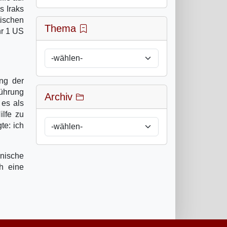
s Iraks
ischen
Thema
hr 1 US
ng der
ührung
Archiv
 es als
ilfe zu
te: ich
nische
h eine