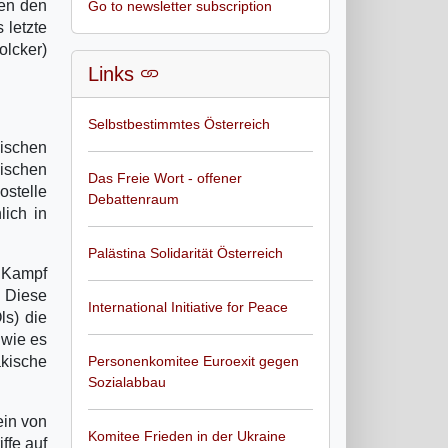
gen den
Go to newsletter subscription
 letzte
lcker)
Links
Selbstbestimmtes Österreich
kischen
ischen
Das Freie Wort - offener
ostelle
Debattenraum
ich in
Palästina Solidarität Österreich
m Kampf
. Diese
International Initiative for Peace
s) die
 wie es
akische
Personenkomitee Euroexit gegen
Sozialabbau
ein von
Komitee Frieden in der Ukraine
ffe auf