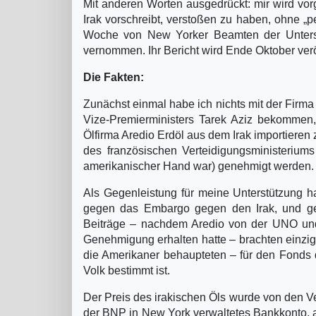
Mit anderen Worten ausgedrückt: mir wird v
Irak vorschreibt, verstoßen zu haben, ohne „p
Woche von New Yorker Beamten der Untersu
vernommen. Ihr Bericht wird Ende Oktober veröf
Die Fakten:
Zunächst einmal habe ich nichts mit der Firma 
Vize-Premierministers Tarek Aziz bekommen
Ölfirma Aredio Erdöl aus dem Irak importieren
des französischen Verteidigungsministeriu
amerikanischer Hand war) genehmigt werden.
Als Gegenleistung für meine Unterstützung hat
gegen das Embargo gegen den Irak, und gege
Beiträge – nachdem Aredio von der UNO und 
Genehmigung erhalten hatte – brachten einzig 
die Amerikaner behaupteten – für den Fonds 
Volk bestimmt ist.
Der Preis des irakischen Öls wurde von den Ve
der BNP in New York verwaltetes Bankkonto, auf