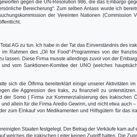
orgeworfen gegen die UN-Resolution 986, die das Embargo ge
ersönliche Bereicherung“. Zum selben Anlass wurde ich bereits
chungskommission der Vereinten Nationen (Commission Vo
fentlicht.
Total AG zu tun. Ich habe in der Tat das Einverständnis des ira
, im Rahmen des „Oil for Food“-Programmes von der französ
 zu lassen. Diese Firma musste allerdings zuvor von der Embarg
ms und vom Sanktionen-Komitee der UNO (welches hauptsächl
te sich die Ölfirma bereiterklärt einige unserer Aktivitäten i
n die Aggression des Iraks, zu finanziell zu unterstützen
der Somo ( Firma zur Kommerzialisierung des Irakischen Öl
und allein für die Firma Aredio Gewinn, und nicht etwa auch –
der zum Einkauf von Medikamenten und Hilfsgütern für das ir
reinigten Staaten festgelegt. Der Betrag der Verkäufe kam auf 
 welches die irakischen Leiter keinen Zugriff hatten. Die Zugri