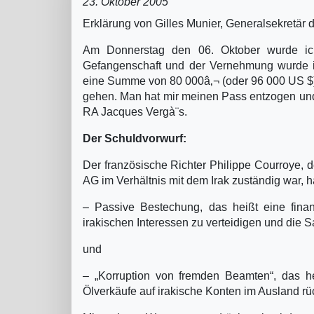
23. Oktober 2005
Erklärung von Gilles Munier, Generalsekretär 
Am Donnerstag den 06. Oktober wurde ich
Gefangenschaft und der Vernehmung wurde ic
eine Summe von 80 000â‚¬ (oder 96 000 US $) 
gehen. Man hat mir meinen Pass entzogen und 
RA Jacques Vergà¨s.
Der Schuldvorwurf:
Der französische Richter Philippe Courroye, d
AG im Verhältnis mit dem Irak zuständig war, h
– Passive Bestechung, das heißt eine fina
irakischen Interessen zu verteidigen und die 
und
– „Korruption von fremden Beamten“, das hei
Ölverkäufe auf irakische Konten im Ausland rüc