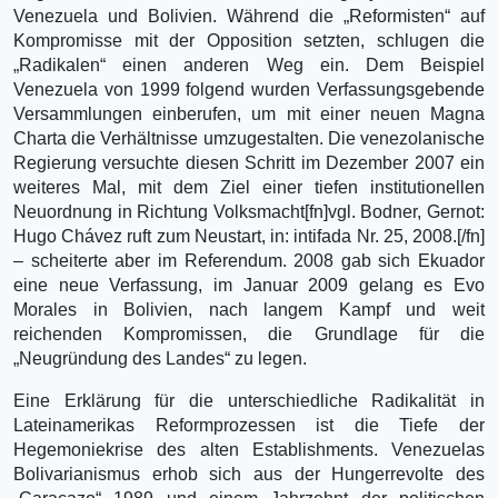
Venezuela und Bolivien. Während die „Reformisten“ auf
Kompromisse mit der Opposition setzten, schlugen die
„Radikalen“ einen anderen Weg ein. Dem Beispiel
Venezuela von 1999 folgend wurden Verfassungsgebende
Versammlungen einberufen, um mit einer neuen Magna
Charta die Verhältnisse umzugestalten. Die venezolanische
Regierung versuchte diesen Schritt im Dezember 2007 ein
weiteres Mal, mit dem Ziel einer tiefen institutionellen
Neuordnung in Richtung Volksmacht[fn]vgl. Bodner, Gernot:
Hugo Chávez ruft zum Neustart, in: intifada Nr. 25, 2008.[/fn]
– scheiterte aber im Referendum. 2008 gab sich Ekuador
eine neue Verfassung, im Januar 2009 gelang es Evo
Morales in Bolivien, nach langem Kampf und weit
reichenden Kompromissen, die Grundlage für die
„Neugründung des Landes“ zu legen.
Eine Erklärung für die unterschiedliche Radikalität in
Lateinamerikas Reformprozessen ist die Tiefe der
Hegemoniekrise des alten Establishments. Venezuelas
Bolivarianismus erhob sich aus der Hungerrevolte des