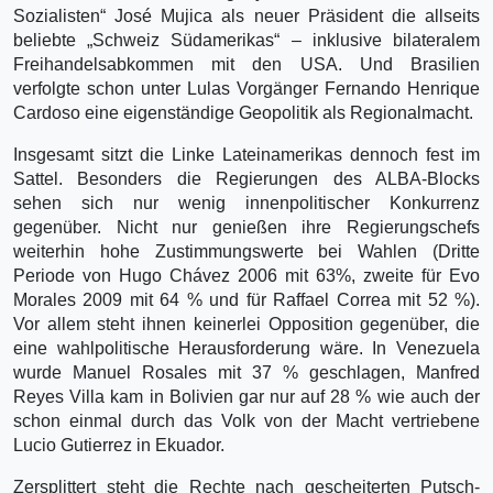
Sozialisten“ José Mujica als neuer Präsident die allseits
beliebte „Schweiz Südamerikas“ – inklusive bilateralem
Freihandelsabkommen mit den USA. Und Brasilien
verfolgte schon unter Lulas Vorgänger Fernando Henrique
Cardoso eine eigenständige Geopolitik als Regionalmacht.
Insgesamt sitzt die Linke Lateinamerikas dennoch fest im
Sattel. Besonders die Regierungen des ALBA-Blocks
sehen sich nur wenig innenpolitischer Konkurrenz
gegenüber. Nicht nur genießen ihre Regierungschefs
weiterhin hohe Zustimmungswerte bei Wahlen (Dritte
Periode von Hugo Chávez 2006 mit 63%, zweite für Evo
Morales 2009 mit 64 % und für Raffael Correa mit 52 %).
Vor allem steht ihnen keinerlei Opposition gegenüber, die
eine wahlpolitische Herausforderung wäre. In Venezuela
wurde Manuel Rosales mit 37 % geschlagen, Manfred
Reyes Villa kam in Bolivien gar nur auf 28 % wie auch der
schon einmal durch das Volk von der Macht vertriebene
Lucio Gutierrez in Ekuador.
Zersplittert steht die Rechte nach gescheiterten Putsch-