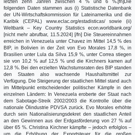
letzten zehn Jahren zwischen 4 % und 6 %.[fn]Die
folgenden Daten stammen aus (i) Statistische Datenbank
der UN-Wirtschaftskommission für Lateinamerika und die
Karibik (CEPAL) www.eclac.org/estadisticas/ sowie (ii)
Weltbank – Key Country Statistics econ.worldbank.org/
[nicht mehr abrufbar, 11.5.2024] [/fn] Die Steuereinnahmen
erreichen in Venezuela unter Chavez im Mittel 14,5 % des
BIP, in Bolivien in der Zeit von Evo Morales 17,8 %, in
Brasilien unter Lula da Silva 15,9 %, unter Correa stiegen
sie von 10,2 % auf 12,5 % und die Kirchners kamen auf
12,8 %. Bei den erzielten Wachstumsraten des BIP standen
den Staaten also wachsende Haushaltsmittel zur
Verfügung. Die Steigerung der staatlichen Mittel stand auch
im Mittelpunkt entscheidender politischer Kämpfe in den
einzelnen Ländern: In Venezuela eroberte der Staat nach
dem Sabotage-Streik 2002/2003 die Kontrolle über die
nationale Ölindustrie PDVSA zurück. Evo Morales erhöhte
durch sein Nationalisierungsdekret den staatlichen Anteil
an den Gewinnen aus der Erdgasförderung von 27 % auf
über 65 %. Christina Kirchner kämpfte – jedoch erfolglos –
um die Erhöhung der Exportsteuer für die großen