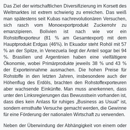
Das Ziel der wirtschaftlichen Diversifizierung im Korsett des
Weltmarktes ist extrem schwierig zu erreichen. Das weiß
man spätestens seit Kubas nachrevolutionären Versuchen,
sich rasch vom Monoexportprodukt Zuckerrohr zu
emanzipieren. Bolivien ist nach wie vor ein
Rohstoffexporteur (81 % am Gesamtexport) mit dem
Hauptprodukt Erdgas (46%). In Ekuador steht Rohöl mit 57
% an der Spitze, in Venezuela liegt der Anteil sogar bei 94
%. Brasilien und Argentinien haben eine vielfältigere
Ökonomie, wobei Primärprodukte jeweils 38 % und 43 %
der Exporteinnahme ausmachen. Die hohen Preise für
Rohstoffe in den letzten Jahren, insbesondere auch der
Höhenflug des Erdöls, brachten den Rohstoffexporteuren
aber wachsende Einkünfte. Man muss anerkennen, dass
unter den Linksregierungen das Bewusstsein vorhanden ist,
dass dies kein Anlass für ruhiges „Business as Usual“ ist,
sondern ernsthafte Versuche gemacht werden, die Gewinne
für eine Förderung der nationalen Wirtschaft zu verwenden.
Neben der Überwindung der Abhängigkeit von einem oder