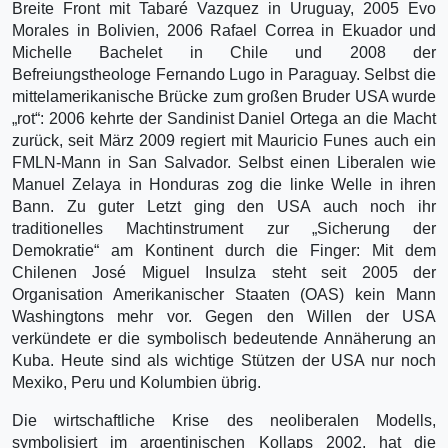
Breite Front mit Tabaré Vazquez in Uruguay, 2005 Evo
Morales in Bolivien, 2006 Rafael Correa in Ekuador und
Michelle Bachelet in Chile und 2008 der
Befreiungstheologe Fernando Lugo in Paraguay. Selbst die
mittelamerikanische Brücke zum großen Bruder USA wurde
„rot“: 2006 kehrte der Sandinist Daniel Ortega an die Macht
zurück, seit März 2009 regiert mit Mauricio Funes auch ein
FMLN-Mann in San Salvador. Selbst einen Liberalen wie
Manuel Zelaya in Honduras zog die linke Welle in ihren
Bann. Zu guter Letzt ging den USA auch noch ihr
traditionelles Machtinstrument zur „Sicherung der
Demokratie“ am Kontinent durch die Finger: Mit dem
Chilenen José Miguel Insulza steht seit 2005 der
Organisation Amerikanischer Staaten (OAS) kein Mann
Washingtons mehr vor. Gegen den Willen der USA
verkündete er die symbolisch bedeutende Annäherung an
Kuba. Heute sind als wichtige Stützen der USA nur noch
Mexiko, Peru und Kolumbien übrig.
Die wirtschaftliche Krise des neoliberalen Modells,
symbolisiert im argentinischen Kollaps 2002, hat die