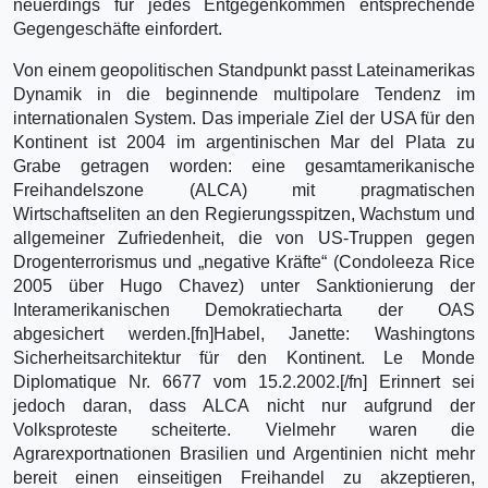
neuerdings für jedes Entgegenkommen entsprechende
Gegengeschäfte einfordert.
Von einem geopolitischen Standpunkt passt Lateinamerikas
Dynamik in die beginnende multipolare Tendenz im
internationalen System. Das imperiale Ziel der USA für den
Kontinent ist 2004 im argentinischen Mar del Plata zu
Grabe getragen worden: eine gesamtamerikanische
Freihandelszone (ALCA) mit pragmatischen
Wirtschaftseliten an den Regierungsspitzen, Wachstum und
allgemeiner Zufriedenheit, die von US-Truppen gegen
Drogenterrorismus und „negative Kräfte“ (Condoleeza Rice
2005 über Hugo Chavez) unter Sanktionierung der
Interamerikanischen Demokratiecharta der OAS
abgesichert werden.[fn]Habel, Janette: Washingtons
Sicherheitsarchitektur für den Kontinent. Le Monde
Diplomatique Nr. 6677 vom 15.2.2002.[/fn] Erinnert sei
jedoch daran, dass ALCA nicht nur aufgrund der
Volksproteste scheiterte. Vielmehr waren die
Agrarexportnationen Brasilien und Argentinien nicht mehr
bereit einen einseitigen Freihandel zu akzeptieren,