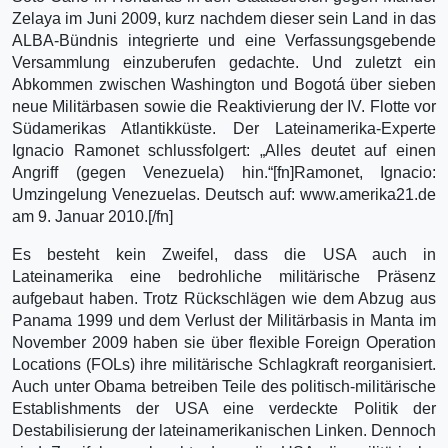
Zelaya im Juni 2009, kurz nachdem dieser sein Land in das
ALBA-Bündnis integrierte und eine Verfassungsgebende
Versammlung einzuberufen gedachte. Und zuletzt ein
Abkommen zwischen Washington und Bogotá über sieben
neue Militärbasen sowie die Reaktivierung der IV. Flotte vor
Südamerikas Atlantikküste. Der Lateinamerika-Experte
Ignacio Ramonet schlussfolgert: „Alles deutet auf einen
Angriff (gegen Venezuela) hin.“[fn]Ramonet, Ignacio:
Umzingelung Venezuelas. Deutsch auf: www.amerika21.de
am 9. Januar 2010.[/fn]
Es besteht kein Zweifel, dass die USA auch in
Lateinamerika eine bedrohliche militärische Präsenz
aufgebaut haben. Trotz Rückschlägen wie dem Abzug aus
Panama 1999 und dem Verlust der Militärbasis in Manta im
November 2009 haben sie über flexible Foreign Operation
Locations (FOLs) ihre militärische Schlagkraft reorganisiert.
Auch unter Obama betreiben Teile des politisch-militärische
Establishments der USA eine verdeckte Politik der
Destabilisierung der lateinamerikanischen Linken. Dennoch