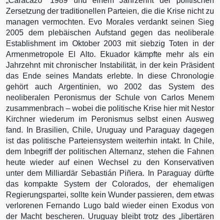
„Caracazo“ 1989 und einem Jahrzehnt der politischen
Zersetzung der traditionellen Parteien, die die Krise nicht zu
managen vermochten. Evo Morales verdankt seinen Sieg
2005 dem plebäischen Aufstand gegen das neoliberale
Establishment im Oktober 2003 mit siebzig Toten in der
Armenmetropole El Alto. Ekuador kämpfte mehr als ein
Jahrzehnt mit chronischer Instabilität, in der kein Präsident
das Ende seines Mandats erlebte. In diese Chronologie
gehört auch Argentinien, wo 2002 das System des
neoliberalen Peronismus der Schule von Carlos Menem
zusammenbrach – wobei die politische Krise hier mit Nestor
Kirchner wiederum im Peronismus selbst einen Ausweg
fand. In Brasilien, Chile, Uruguay und Paraguay dagegen
ist das politische Parteiensystem weiterhin intakt. In Chile,
dem Inbegriff der politischen Alternanz, stehen die Fahnen
heute wieder auf einen Wechsel zu den Konservativen
unter dem Milliardär Sebastián Piñera. In Paraguay dürfte
das kompakte System der Colorados, der ehemaligen
Regierungspartei, sollte kein Wunder passieren, dem etwas
verlorenen Fernando Lugo bald wieder einen Exodus von
der Macht bescheren. Uruguay bleibt trotz des „libertären