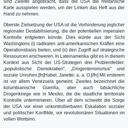
sind Zweifel angebracht, dass die USA die militärische
Karte ausspielen werden, um der Linken das Heft aus der
Hand zu nehmen.
Oberste Zielsetzung der USA ist die Verhinderung jeglicher
regionaler Destabilisierung, die der potentiellen imperialen
Kontrolle entgleiten könnte. Dies würde aus der Sicht
Washingtons (i) radikalen anti-amerikanischen Kräften eine
Operationsbasis bieten, und (ii) den Zugriff auf strategische
Ressourcen erschweren. In Lateinamerika gibt es in diesem
Kontext aus Sicht der US-Strategen drei Problemfelder:
„populistische Demokratien“, „Drogenterrorismus“ und
soziale Unruhen.[fn]Habel, Janette: a. a. O.[/fn] Mit ersterem
ist vor allem Venezuela gemeint. Zweites bezeichnet die
kolumbianische Guerilla, aber auch tatsächliche
Drogenkriege wie in Mexiko, die die staatliche territoriale
Kontrolle unterminieren. Über all dem schwebt die Sorge
der USA vor einer unkontrollierbaren Eskalation sozialer
und politischer Konflikte, vor revolutionären Situationen im
vollen Wortsinn.