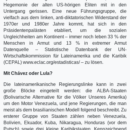
Hegemonie der alten US-hörigen Eliten mit in den
Untergang gerissen. Eine neue Führungsgruppe, die
vielfach aus dem linken, anti-diktatorischen Widerstand der
1970er und 1980er Jahre kommt, hat sich in den
Präsidentenpalästen etabliert, um die sozialen
Ungleichheiten am Kontinent – immer noch leben 33 % der
Menschen in Armut und 13 % in extremer Armut
Datenquelle – Statistische Datenbank der UN-
Wirtschaftskommission für Lateinamerika und die Karibik
(CEPAL) www.eclac.org/estadisticas/ – zu lösen.
Mit Chávez oder Lula?
Die lateinamerikanische Regierungslinke kann in zwei
große Blöcke eingeteilt werden: die ALBA-Staaten
(Bolivarische Alternative für die Völker Unseres Amerika)
um den Motor Venezuela, und jene Regierungen, die man
meist als dem brasilianischen Modell folgend beschreibt. Zu
ersterer Gruppe von Staaten zählen neben Venezuela,
Bolivien, Ekuador, Kuba, Nikaragua, Honduras (vor dem
Putsch) sowie drei kleine Karibikstaaten. Kennzeichnend