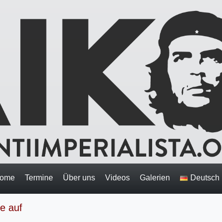
ome
Termine
Über uns
Videos
Galerien
Deutsch
e auf