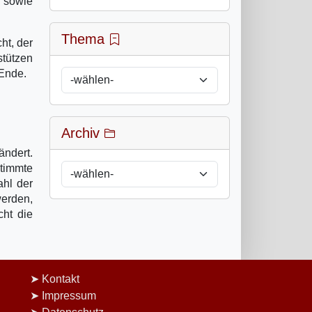
s sowie
Thema
ht, der
stützen
 Ende.
Archiv
ndert.
stimmte
ahl der
erden,
cht die
Kontakt
Impressum