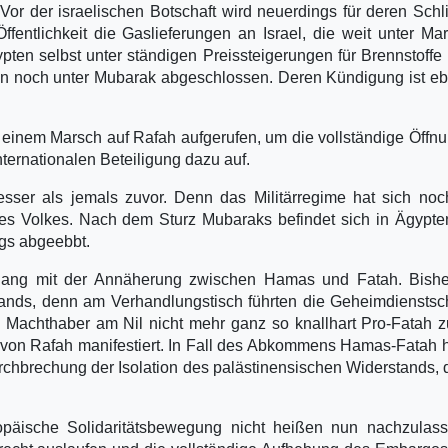
Vor der israelischen Botschaft wird neuerdings für deren Sch
fentlichkeit die Gaslieferungen an Israel, die weit unter Mar
ten selbst unter ständigen Preissteigerungen für Brennstoffe 
en noch unter Mubarak abgeschlossen. Deren Kündigung ist eb
u einem Marsch auf Rafah aufgerufen, um die vollständige Öffn
ternationalen Beteiligung dazu auf.
er als jemals zuvor. Denn das Militärregime hat sich noch
 des Volkes. Nach dem Sturz Mubaraks befindet sich in Ägypt
gs abgeebbt.
ang mit der Annäherung zwischen Hamas und Fatah. Bishe
tands, denn am Verhandlungstisch führten die Geheimdiensts
Machthaber am Nil nicht mehr ganz so knallhart Pro-Fatah z
 von Rafah manifestiert. In Fall des Abkommens Hamas-Fatah 
Durchbrechung der Isolation des palästinensischen Widerstands,
ropäische Solidaritätsbewegung nicht heißen nun nachzulas