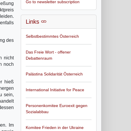
Go to newsletter subscription
ließung
ktpreis
leiden.
Links
enfalls
Selbstbestimmtes Österreich
ung des
Das Freie Wort - offener
 nicht
Debattenraum
en noch
Palästina Solidarität Österreich
r hieß
chergen
International Initiative for Peace
u sein,
handelt
Personenkomitee Euroexit gegen
 dessen
Sozialabbau
sen. Im
Komitee Frieden in der Ukraine