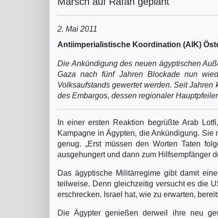
Marsch auf Rafah geplant
2. Mai 2011
Antiimperialistische Koordination (AIK) Öster
Die Ankündigung des neuen ägyptischen Auße
Gaza nach fünf Jahren Blockade nun wieder
Volksaufstands gewertet werden. Seit Jahren 
des Embargos, dessen regionaler Hauptpfeiler
In einer ersten Reaktion begrüßte Arab Lotfi
Kampagne in Ägypten, die Ankündigung. Sie mei
genug. „Erst müssen den Worten Taten folge
ausgehungert und dann zum Hilfsempfänger d
Das ägyptische Militärregime gibt damit ei
teilweise. Denn gleichzeitig versucht es die U
erschrecken. Israel hat, wie zu erwarten, bereit
Die Ägypter genießen derweil ihre neu gew