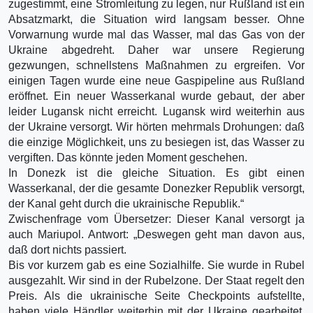
zugestimmt, eine Stromleitung zu legen, nur Rußland ist ein
Absatzmarkt, die Situation wird langsam besser. Ohne
Vorwarnung wurde mal das Wasser, mal das Gas von der
Ukraine abgedreht. Daher war unsere Regierung
gezwungen, schnellstens Maßnahmen zu ergreifen. Vor
einigen Tagen wurde eine neue Gaspipeline aus Rußland
eröffnet. Ein neuer Wasserkanal wurde gebaut, der aber
leider Lugansk nicht erreicht. Lugansk wird weiterhin aus
der Ukraine versorgt. Wir hörten mehrmals Drohungen: daß
die einzige Möglichkeit, uns zu besiegen ist, das Wasser zu
vergiften. Das könnte jeden Moment geschehen.
In Donezk ist die gleiche Situation. Es gibt einen
Wasserkanal, der die gesamte Donezker Republik versorgt,
der Kanal geht durch die ukrainische Republik.“
Zwischenfrage vom Übersetzer: Dieser Kanal versorgt ja
auch Mariupol. Antwort: „Deswegen geht man davon aus,
daß dort nichts passiert.
Bis vor kurzem gab es eine Sozialhilfe. Sie wurde in Rubel
ausgezahlt. Wir sind in der Rubelzone. Der Staat regelt den
Preis. Als die ukrainische Seite Checkpoints aufstellte,
haben viele Händler weiterhin mit der Ukraine gearbeitet.