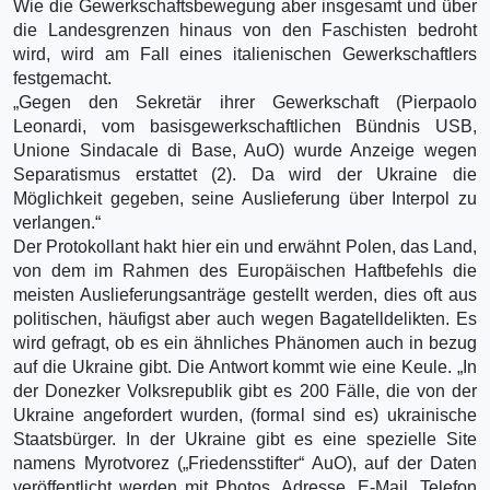
Wie die Gewerkschaftsbewegung aber insgesamt und über
die Landesgrenzen hinaus von den Faschisten bedroht
wird, wird am Fall eines italienischen Gewerkschaftlers
festgemacht.
„Gegen den Sekretär ihrer Gewerkschaft (Pierpaolo
Leonardi, vom basisgewerkschaftlichen Bündnis USB,
Unione Sindacale di Base, AuO) wurde Anzeige wegen
Separatismus erstattet (2). Da wird der Ukraine die
Möglichkeit gegeben, seine Auslieferung über Interpol zu
verlangen.“
Der Protokollant hakt hier ein und erwähnt Polen, das Land,
von dem im Rahmen des Europäischen Haftbefehls die
meisten Auslieferungsanträge gestellt werden, dies oft aus
politischen, häufigst aber auch wegen Bagatelldelikten. Es
wird gefragt, ob es ein ähnliches Phänomen auch in bezug
auf die Ukraine gibt. Die Antwort kommt wie eine Keule. „In
der Donezker Volksrepublik gibt es 200 Fälle, die von der
Ukraine angefordert wurden, (formal sind es) ukrainische
Staatsbürger. In der Ukraine gibt es eine spezielle Site
namens Myrotvorez („Friedensstifter“ AuO), auf der Daten
veröffentlicht werden mit Photos, Adresse, E-Mail, Telefon