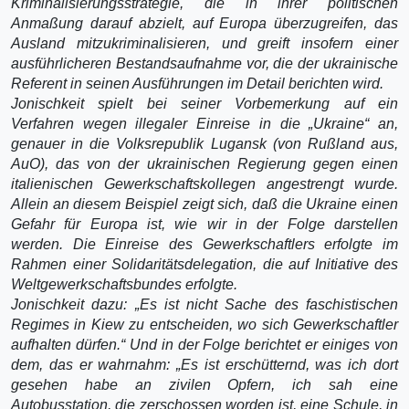
Kriminalisierungsstrategie, die in ihrer politischen
Anmaßung darauf abzielt, auf Europa überzugreifen, das
Ausland mitzukriminalisieren, und greift insofern einer
ausführlicheren Bestandsaufnahme vor, die der ukrainische
Referent in seinen Ausführungen im Detail berichten wird.
Jonischkeit spielt bei seiner Vorbemerkung auf ein
Verfahren wegen illegaler Einreise in die „Ukraine“ an,
genauer in die Volksrepublik Lugansk (von Rußland aus,
AuO), das von der ukrainischen Regierung gegen einen
italienischen Gewerkschaftskollegen angestrengt wurde.
Allein an diesem Beispiel zeigt sich, daß die Ukraine einen
Gefahr für Europa ist, wie wir in der Folge darstellen
werden. Die Einreise des Gewerkschaftlers erfolgte im
Rahmen einer Solidaritätsdelegation, die auf Initiative des
Weltgewerkschaftsbundes erfolgte.
Jonischkeit dazu: „Es ist nicht Sache des faschistischen
Regimes in Kiew zu entscheiden, wo sich Gewerkschaftler
aufhalten dürfen.“ Und in der Folge berichtet er einiges von
dem, das er wahrnahm: „Es ist erschütternd, was ich dort
gesehen habe an zivilen Opfern, ich sah eine
Autobusstation, die zerschossen worden ist, eine Schule, in