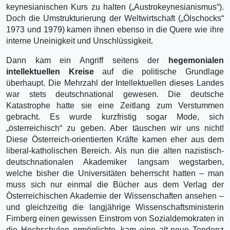
keynesianischen Kurs zu halten („Austrokeynesianismus“).
Doch die Umstrukturierung der Weltwirtschaft („Ölschocks“
1973 und 1979) kamen ihnen ebenso in die Quere wie ihre
interne Uneinigkeit und Unschlüssigkeit.
Dann kam ein Angriff seitens der
hegemonialen
intellektuellen Kreise
auf die politische Grundlage
überhaupt. Die Mehrzahl der Intellektuellen dieses Landes
war stets deutschnational gewesen. Die deutsche
Katastrophe hatte sie eine Zeitlang zum Verstummen
gebracht. Es wurde kurzfristig sogar Mode, sich
„österreichisch“ zu geben. Aber täuschen wir uns nicht!
Diese Österreich-orientierten Kräfte kamen eher aus dem
liberal-katholischen Bereich. Als nun die alten nazistisch-
deutschnationalen Akademiker langsam wegstarben,
welche bisher die Universitäten beherrscht hatten – man
muss sich nur einmal die Bücher aus dem Verlag der
Österreichischen Akademie der Wissenschaften ansehen –
und gleichzeitig die langjährige Wissenschaftsministerin
Firnberg einen gewissen Einstrom von Sozialdemokraten in
die Hochschulen ermöglichte, kam eine alt-neue Tendenz