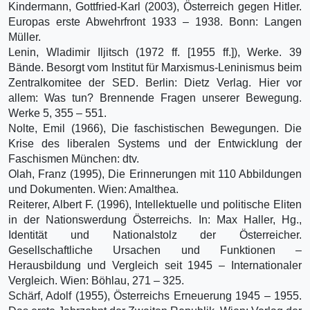
Kindermann, Gottfried-Karl (2003), Österreich gegen Hitler.
Europas erste Abwehrfront 1933 – 1938. Bonn: Langen
Müller.
Lenin, Wladimir Iljitsch (1972 ff. [1955 ff.]), Werke. 39
Bände. Besorgt vom Institut für Marxismus-Leninismus beim
Zentralkomitee der SED. Berlin: Dietz Verlag. Hier vor
allem: Was tun? Brennende Fragen unserer Bewegung.
Werke 5, 355 – 551.
Nolte, Emil (1966), Die faschistischen Bewegungen. Die
Krise des liberalen Systems und der Entwicklung der
Faschismen München: dtv.
Olah, Franz (1995), Die Erinnerungen mit 110 Abbildungen
und Dokumenten. Wien: Amalthea.
Reiterer, Albert F. (1996), Intellektuelle und politische Eliten
in der Nationswerdung Österreichs. In: Max Haller, Hg.,
Identität und Nationalstolz der Österreicher.
Gesellschaftliche Ursachen und Funktionen –
Herausbildung und Vergleich seit 1945 – Internationaler
Vergleich. Wien: Böhlau, 271 – 325.
Schärf, Adolf (1955), Österreichs Erneuerung 1945 – 1955.