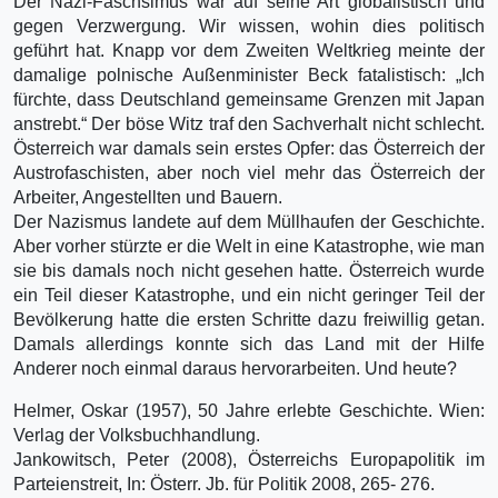
Der Nazi-Faschsimus war auf seine Art globalistisch und
gegen Verzwergung. Wir wissen, wohin dies politisch
geführt hat. Knapp vor dem Zweiten Weltkrieg meinte der
damalige polnische Außenminister Beck fatalistisch: „Ich
fürchte, dass Deutschland gemeinsame Grenzen mit Japan
anstrebt.“ Der böse Witz traf den Sachverhalt nicht schlecht.
Österreich war damals sein erstes Opfer: das Österreich der
Austrofaschisten, aber noch viel mehr das Österreich der
Arbeiter, Angestellten und Bauern.
Der Nazismus landete auf dem Müllhaufen der Geschichte.
Aber vorher stürzte er die Welt in eine Katastrophe, wie man
sie bis damals noch nicht gesehen hatte. Österreich wurde
ein Teil dieser Katastrophe, und ein nicht geringer Teil der
Bevölkerung hatte die ersten Schritte dazu freiwillig getan.
Damals allerdings konnte sich das Land mit der Hilfe
Anderer noch einmal daraus hervorarbeiten. Und heute?
Helmer, Oskar (1957), 50 Jahre erlebte Geschichte. Wien:
Verlag der Volksbuchhandlung.
Jankowitsch, Peter (2008), Österreichs Europapolitik im
Parteienstreit, In: Österr. Jb. für Politik 2008, 265- 276.