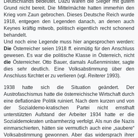
Deutschlands bedeutet. Dazu waren die Sieger mit gutem
Grund nicht bereit. Die Mittelmächte hatten immerhin den
Krieg vom Zaun gebrochen. Dieses Deutsche Reich wurde
1918, entgegen den Legenden danach, an denen auch
Keynes kräftig mitwob, politisch eigentlich recht schonend
behandelt.
Und noch eine Legende muss hier angesprochen werden:
Die
Österreicher seien 1918 ff. einmütig für den Anschluss
gewesen. Es war die politische Klasse in Österreich, nicht
die
Österreicher. Otto Bauer, damals Außenminister, sagte
dies sehr deutlich. Eine Volksabstimmung über den
Anschluss fürchtet er zu verlieren (vgl.
Reiterer
1993).
1938 hatte sich die Situation geändert. Der
Austrofaschismus hatte die österreichische Wirtschaft durch
eine deflationäre Politik ruiniert. Nach dem kurzen und von
der Sozialdemo-kratischen Partei nicht ernsthaft
unterstützten Aufstand der Arbeiter 1934 hatte er die
Sozialdemokraten unbarmherzig verfolgt. Als nun die Nazis
einmarschierten, hätten sie vermutlich auch eine „saubere“
Volksabstimmung gewonnen. Aber das widersprach ihrer