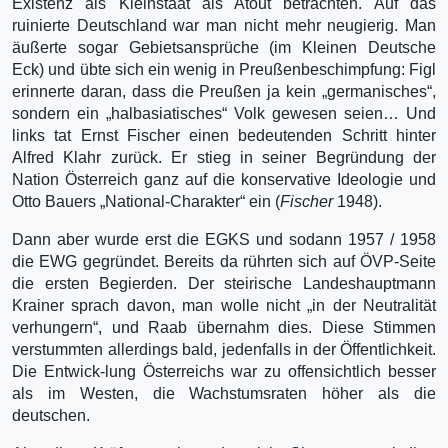
Existenz als Kleinstaat als Atout betrachten. Auf das
ruinierte Deutschland war man nicht mehr neugierig. Man
äußerte sogar Gebietsansprüche (im Kleinen Deutsche
Eck) und übte sich ein wenig in Preußenbeschimpfung: Figl
erinnerte daran, dass die Preußen ja kein „germanisches“,
sondern ein „halbasiatisches“ Volk gewesen seien… Und
links tat Ernst Fischer einen bedeutenden Schritt hinter
Alfred Klahr zurück. Er stieg in seiner Begründung der
Nation Österreich ganz auf die konservative Ideologie und
Otto Bauers „National-Charakter“ ein (
Fischer
1948).
Dann aber wurde erst die EGKS und sodann 1957 / 1958
die EWG gegründet. Bereits da rührten sich auf ÖVP-Seite
die ersten Begierden. Der steirische Landeshauptmann
Krainer sprach davon, man wolle nicht „in der Neutralität
verhungern“, und Raab übernahm dies. Diese Stimmen
verstummten allerdings bald, jedenfalls in der Öffentlichkeit.
Die Entwick-lung Österreichs war zu offensichtlich besser
als im Westen, die Wachstumsraten höher als die
deutschen.