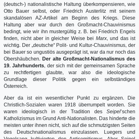
(deutsch-) nationalistische Haltung überkompensieren, wie
Otto Bauer selbst, oder Friedrich Austerlitz mit seinem
skandalösen AZ-Artikel am Beginn des Kriegs. Diese
Haltung aber war durch den Großmacht-Chauvinismus
bedingt, wie wir ihn mustergültig z. B. bei Friedrich Engels
finden, nicht aber in gleicher Weise bei
Marx
, und das ist
wichtig. Der „deutsche“ Polit- und Kultur-Chauvinismus, der
bei Bauer so ungustiös ausgeprägt ist, war da nur noch das
Obershäubchen.
Der alte Großmacht-Nationalismus des
19. Jahrhunderts
, der sich mit der gemeinsamen Sprache
zu rechtfertigen glaubte, war also die ideologische
Grundlage dieser Politik gegen ein selbständiges
Österreich.
Aber da ist ein wesentlicher Punkt zu ergänzen. Die
Christlich-Sozialen waren 1918 überrumpelt worden. Sie
waren ideologisch in der Tradition des
Seipel
’schen
Katholizismus im Grund Anti-Nationalisten. Das hinderte die
meisten unter ihnen nicht, sich auf die schmutzigsten Seiten
des Deutschnationalismus einzulassen. Luegers und
Vogelsang kultivierten den Antisemitismus. Aber Seipel