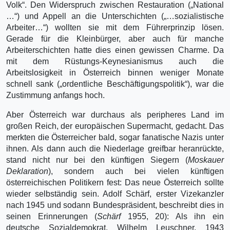
Volk“. Den Widerspruch zwischen Restauration („National
…“) und Appell an die Unterschichten („…sozialistische
Arbeiter…“) wollten sie mit dem Führerprinzip lösen.
Gerade für die Kleinbürger, aber auch für manche
Arbeiterschichten hatte dies einen gewissen Charme. Da
mit dem Rüstungs-Keynesianismus auch die
Arbeitslosigkeit in Österreich binnen weniger Monate
schnell sank („ordentliche Beschäftigungspolitik“), war die
Zustimmung anfangs hoch.
Aber Österreich war durchaus als peripheres Land im
großen Reich, der europäischen Supermacht, gedacht. Das
merkten die Österreicher bald, sogar fanatische Nazis unter
ihnen. Als dann auch die Niederlage greifbar heranrückte,
stand nicht nur bei den künftigen Siegern (
Moskauer
Deklaration
), sondern auch bei vielen künftigen
österreichischen Politikern fest: Das neue Österreich sollte
wieder selbständig sein. Adolf Schärf, erster Vizekanzler
nach 1945 und sodann Bundespräsident, beschreibt dies in
seinen Erinnerungen (
Schärf
1955, 20): Als ihn ein
deutsche Sozialdemokrat, Wilhelm Leuschner, 1943