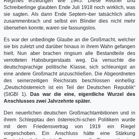
Regimes erzwungen wie 1945. Diese Redner und
Schreiberlinge glaubten Ende Juli 1918 noch wirklich, was
sie sagten. Als dann Ende Septem¬ber tatsächlich alles
zusammenbrach und selbst ein Blinder dies nicht mehr
übersehen konnte, waren sie fassungslos.
Es war der unbedingte Glaube an die Großmacht, welcher
sie bis zuletzt und darüber hinaus in ihrem Wahn gefangen
hielt. Nun aber brachen ringsum alle Bestandteile des
verrotteten Habsburgerstaats weg. Da versuchte die
deutschsprachige politische Klasse, sich schleunigst an
eine andere Großmacht anzuschließen. Die Abgeordneten
des seinerzeitigen Reichsrats beschlossen einhellig:
„Deutschösterreich ist ein Teil der Deutschen Republik“
(StGBl 1).
Das war die eine, eigentliche Wurzel des
Anschlusses zwei Jahrzehnte später.
Den neuerlichen deutschen Großmachtambitionen und in
ihrem Schlepptau den österreichi-schen Politikern wurde
mit dem Friedensvertrag von 1919 ein Riegel
vorgeschoben. Ein Anschluss hätte eine Stärkung