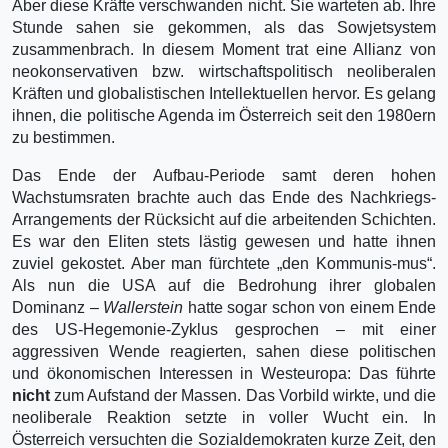
Aber diese Kräfte verschwanden nicht. Sie warteten ab. Ihre
Stunde sahen sie gekommen, als das Sowjetsystem
zusammenbrach. In diesem Moment trat eine Allianz von
neokonservativen bzw. wirtschaftspolitisch neoliberalen
Kräften und globalistischen Intellektuellen hervor. Es gelang
ihnen, die politische Agenda im Österreich seit den 1980ern
zu bestimmen.
Das Ende der Aufbau-Periode samt deren hohen
Wachstumsraten brachte auch das Ende des Nachkriegs-
Arrangements der Rücksicht auf die arbeitenden Schichten.
Es war den Eliten stets lästig gewesen und hatte ihnen
zuviel gekostet. Aber man fürchtete „den Kommunis-mus“.
Als nun die USA auf die Bedrohung ihrer globalen
Dominanz –
Wallerstein
hatte sogar schon von einem Ende
des US-Hegemonie-Zyklus gesprochen – mit einer
aggressiven Wende reagierten, sahen diese politischen
und ökonomischen Interessen in Westeuropa: Das führte
nicht
zum Aufstand der Massen. Das Vorbild wirkte, und die
neoliberale Reaktion setzte in voller Wucht ein. In
Österreich versuchten die Sozialdemokraten kurze Zeit, den