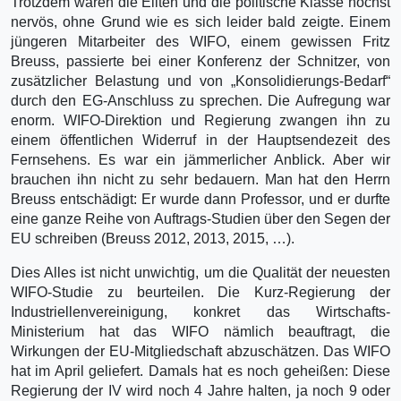
Trotzdem waren die Eliten und die politische Klasse höchst
nervös, ohne Grund wie es sich leider bald zeigte. Einem
jüngeren Mitarbeiter des WIFO, einem gewissen Fritz
Breuss, passierte bei einer Konferenz der Schnitzer, von
zusätzlicher Belastung und von „Konsolidierungs-Bedarf“
durch den EG-Anschluss zu sprechen. Die Aufregung war
enorm. WIFO-Direktion und Regierung zwangen ihn zu
einem öffentlichen Widerruf in der Hauptsendezeit des
Fernsehens. Es war ein jämmerlicher Anblick. Aber wir
brauchen ihn nicht zu sehr bedauern. Man hat den Herrn
Breuss entschädigt: Er wurde dann Professor, und er durfte
eine ganze Reihe von Auftrags-Studien über den Segen der
EU schreiben (Breuss 2012, 2013, 2015, …).
Dies Alles ist nicht unwichtig, um die Qualität der neuesten
WIFO-Studie zu beurteilen. Die Kurz-Regierung der
Industriellenvereinigung, konkret das Wirtschafts-
Ministerium hat das WIFO nämlich beauftragt, die
Wirkungen der EU-Mitgliedschaft abzuschätzen. Das WIFO
hat im April geliefert. Damals hat es noch geheißen: Diese
Regierung der IV wird noch 4 Jahre halten, ja noch 9 oder