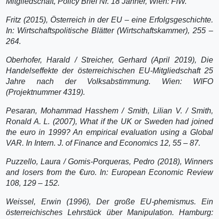
Mitgliedschaft, Policy Brief Nr. 18 Jänner, Wien: FIW.
Fritz (2015), Österreich in der EU – eine Erfolgsgeschichte.
In: Wirtschaftspolitische Blätter (Wirtschaftskammer), 255 –
264.
Oberhofer, Harald / Streicher, Gerhard (April 2019), Die
Handelseffekte der österreichischen EU-Mitgliedschaft 25
Jahre nach der Volksabstimmung. Wien: WIFO
(Projektnummer 4319).
Pesaran, Mohammad Hasshem / Smith, Lilian V. / Smith,
Ronald A. L. (2007), What if the UK or Sweden had joined
the euro in 1999? An empirical evaluation using a Global
VAR. In Intern. J. of Finance and Economics 12, 55 – 87.
Puzzello, Laura / Gomis-Porqueras, Pedro (2018), Winners
and losers from the €uro. In: European Economic Review
108, 129 – 152.
Weissel, Erwin (1996), Der große EU-phemismus. Ein
österreichisches Lehrstück über Manipulation. Hamburg: