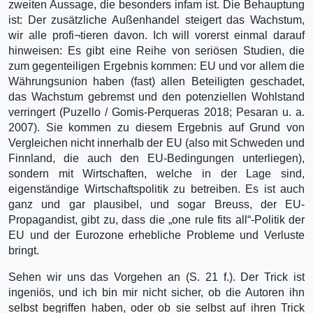
zweiten Aussage, die besonders infam ist. Die Behauptung
ist: Der zusätzliche Außenhandel steigert das Wachstum,
wir alle profi¬tieren davon. Ich will vorerst einmal darauf
hinweisen: Es gibt eine Reihe von seriösen Studien, die
zum gegenteiligen Ergebnis kommen: EU und vor allem die
Währungsunion haben (fast) allen Beteiligten geschadet,
das Wachstum gebremst und den potenziellen Wohlstand
verringert (Puzello / Gomis-Perqueras 2018; Pesaran u. a.
2007). Sie kommen zu diesem Ergebnis auf Grund von
Vergleichen nicht innerhalb der EU (also mit Schweden und
Finnland, die auch den EU-Bedingungen unterliegen),
sondern mit Wirtschaften, welche in der Lage sind,
eigenständige Wirtschaftspolitik zu betreiben. Es ist auch
ganz und gar plausibel, und sogar Breuss, der EU-
Propagandist, gibt zu, dass die „one rule fits all“-Politik der
EU und der Eurozone erhebliche Probleme und Verluste
bringt.
Sehen wir uns das Vorgehen an (S. 21 f.). Der Trick ist
ingeniös, und ich bin mir nicht sicher, ob die Autoren ihn
selbst begriffen haben, oder ob sie selbst auf ihren Trick