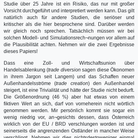
Studie über 25 Jahre ist ein Risiko, das nur mit großer
Vorsicht durchgeführt und interpretiert werden kann. Das gilt
natürlich auch für andere Studien, die seriöser und
kritischer als die hier besprochene sind. Darüber werden
wir gleich noch sprechen. Tatsächlich müssen wir bei
solchen Modell- und Simulationsrech¬nungen vor allem auf
die Plausibilität achten. Nehmen wir die zwei Ergebnisse
dieses Papiers!
Dass eine Zoll- und Wirtschaftsunion über
Handelsablenkung (
trade diversion
sagen diese Ökonomen
in ihrem Jargon seit Langem) und das Schaffen neuer
Außenhandelsströme (
trade creation
) den Außenhandel
steigert, ist eine Trivialität und hätte der Studie nicht bedurft.
Die Größenordnung (46 %) aber hat etwas von einem
fiktiven Wert an sich, darf von vorneherein nicht wörtlich
genommen werden. Mir persönlich kommt sie sogar ein
wenig niedrig vor, an¬gesichts dessen, dass Österreich
wirklich von der EU / BRD verschlungen worden ist und
seinerseits die angrenzenden Ostländer in mancher Weise
verschlingt. Nehmen wir dies nichtsdestoweniger einmal