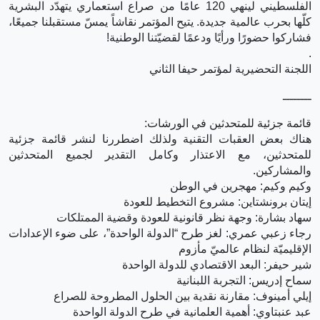
الفلسطيني لينهي 120 عامًا من صراع استعماري يتهدّد البشرية
كلّها بحرب عالمية جديدة. يتيح المؤتمر نقاشاً يمسّ مستقبلنا جميعًا،
فشاركوا حضورًا ورأيًا ودعمًا لقضيّتنا الوطنية!
.
اللجنة التحضيرية لمؤتمر حيفا الثاني
ــــــــ
قائمة جزئية للمتحدثين في الورشات:
هناك بعض العقبات التقنية ولذلك اضطررنا لنشر قائمة جزئية
للمتحدثين، مع الاعتذار وكامل التقدير لجميع المتحدثين
والمشاركين.
وكيم وكيم: مهجرين في الوطن
إيتان برونشتاين: مشروع التخطيط للعودة
سهاد بشارة: وجهة نظر قانونية للعودة وقضية الممتلكات
رجاء زعبي عمري: لغز طرح “الدولة الواحدة”، على ضوء الإعدادات
الإقليميّة لنظام عالميّ مأزوم
شير حيفر: البعد الاقتصادي للدولة الواحدة
سماح إدريس: التجربة اللبنانية
إيلي أمينوف: مقارنة نقدية بين الحلول المطروحة للصراع
عبد عنبتاوي: أهمية العلمانية في طرح الدولة الواحدة