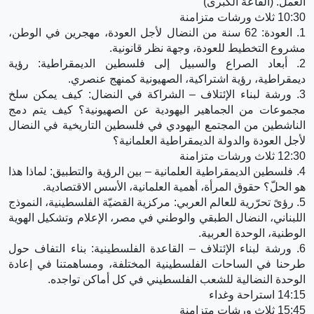
العمل. (القاعة الكبرى)
10:30 ثلاث ورشات متزامنة
1. العودة: 62 سنة من النضال لأجل العودة، مهجرين في الوطن،
مشروع التخطيط للعودة، وجهة نظر قانونية.
2. أبعاد الصراع والسبيل إلى فلسطين الديمقراطية: رؤية
ديمقراطية، رؤية اشتراكية، الصهيونية كمنهج عنصري.
3. ورشة لبناء الإئتلاف – الشراكة في النضال: كيف يمكن سلخ
مجموعات من الجماهير اليهودية عن الصهيونية؟ كيف يتم دمج
الناشطين من المجتمع اليهودي في فلسطين التاريخية في النضال
لأجل العودة والدولة الديمقراطية العلمانية؟
12:30 ثلاث ورشات متزامنة
4. فلسطين الديمقراطية العلمانية – بين الرؤية والتطبيق: لماذا هذا
هو الحلّ؟ حقوق المرأة، أهمية العلمانية، الأسس الاقتصادية.
5. رؤىً تحرّرية للعالم العربي: مركزية القضيّة الفلسطينية، النموذج
اللبناني، النضال الطبقي والوطني في مصر، الإعلام وتشكيل الهوية
الوطنية، الوحدة العربية.
6. ورشة لبناء الإئتلاف – القاعدة الفلسطينية: بناء التفاف حول
طرحنا في الساحات الفلسطينية المختلفة، ومساهمتنا في إعادة
الوحدة النضالية للشعب الفلسطيني في كل أماكن تواجده.
14:15 استراحة وغداء
15:45 ثلاث ورشات متزامنة