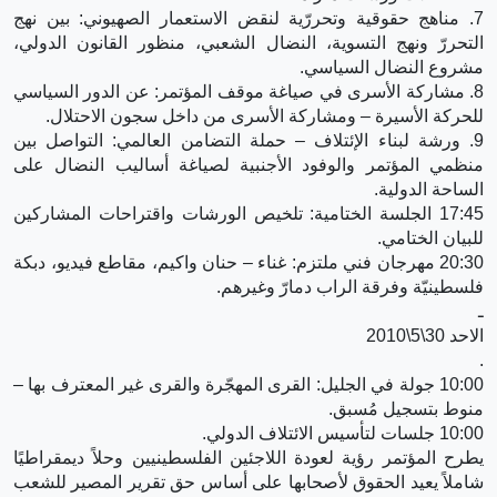
7. مناهج حقوقية وتحررّية لنقض الاستعمار الصهيوني: بين نهج
التحررّ ونهج التسوية، النضال الشعبي، منظور القانون الدولي،
مشروع النضال السياسي.
8. مشاركة الأسرى في صياغة موقف المؤتمر: عن الدور السياسي
للحركة الأسيرة – ومشاركة الأسرى من داخل سجون الاحتلال.
9. ورشة لبناء الإئتلاف – حملة التضامن العالمي: التواصل بين
منظمي المؤتمر والوفود الأجنبية لصياغة أساليب النضال على
الساحة الدولية.
17:45 الجلسة الختامية: تلخيص الورشات واقتراحات المشاركين
للبيان الختامي.
20:30 مهرجان فني ملتزم: غناء – حنان واكيم، مقاطع فيديو، دبكة
فلسطينيّة وفرقة الراب دمارّ وغيرهم.
ـ
الاحد 30\5\2010
.
10:00 جولة في الجليل: القرى المهجّرة والقرى غير المعترف بها –
منوط بتسجيل مُسبق.
10:00 جلسات لتأسيس الائتلاف الدولي.
يطرح المؤتمر رؤية لعودة اللاجئين الفلسطينيين وحلاً ديمقراطيًا
شاملاً يعيد الحقوق لأصحابها على أساس حق تقرير المصير للشعب