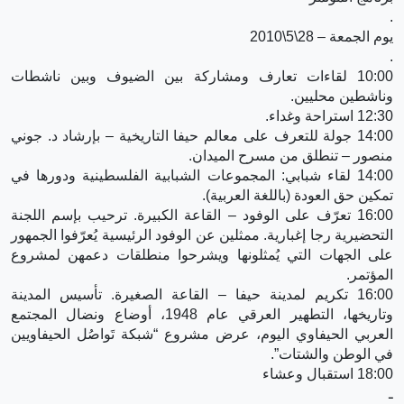
.
يوم الجمعة – 28\5\2010
.
10:00 لقاءات تعارف ومشاركة بين الضيوف وبين ناشطات
وناشطين محليين.
12:30 استراحة وغداء.
14:00 جولة للتعرف على معالم حيفا التاريخية – بإرشاد د. جوني
منصور – تنطلق من مسرح الميدان.
14:00 لقاء شبابي: المجموعات الشبابية الفلسطينية ودورها في
تمكين حق العودة (باللغة العربية).
16:00 تعرّف على الوفود – القاعة الكبيرة. ترحيب بإسم اللجنة
التحضيرية رجا إغبارية. ممثلين عن الوفود الرئيسية يُعرّفوا الجمهور
على الجهات التي يُمثلونها ويشرحوا منطلقات دعمهن لمشروع
المؤتمر.
16:00 تكريم لمدينة حيفا – القاعة الصغيرة. تأسيس المدينة
وتاريخها، التطهير العرقي عام 1948، أوضاع ونضال المجتمع
العربي الحيفاوي اليوم، عرض مشروع “شبكة تَواصُل الحيفاويين
في الوطن والشتات”.
18:00 استقبال وعشاء
ـ