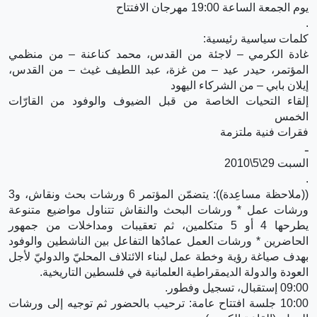
يوم الجمعة الساعة 19:00 مهرجان الافتتاح
.
كلمات سياسية رئيسية:
غادة الكرمي – لاجئة من القدس، محمد كناعنة – من منظمي
المؤتمر، حيدر عيد – من غزة، عبد اللطيف غيث – من القدس،
إيلان بابي – من الشركاء اليهود
إلقاء التحيات الخاصة من قبل الضيوف والوفود من القارّات
الخمس
فقرات فنية ملتزمة
ـ
السبت 29\5\2010
.
((ملاحظة مساعِدة)): يتضمّن المؤتمر 6 ورشات بحث ونقاش، و3
ورشات عمل * ورشات البحث والنقاش تتناول مواضيع متنوعة
يطرحها 4 أو 5 متكلمين، ثم تعقيبات ومداخلات من جمهور
الحاضرين * ورشات العمل عمادُها التفاعل بين الناشطين والوفود
بهدف صياغة رؤية وخطة عمل لبناء الائتلاف المحليّ والدوليّ لأجل
العودة والدولة الديمقراطية العلمانية في فلسطين التاريخية.
09:00 إستقبال، تسجيل وفطور.
10:00 جلسة افتتاح عامة: ترحيب بالحضور ثم توجيه إلى ورشات