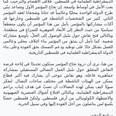
الديمقراطية العلمانية في فلسطين، فلاقى الاهتمام والترحيب كما
بعث الأمل في أوساط واسعة. إن نجاح المؤتمر الأول وتصاعد تبنّي
طرح الدولة الواحدة محليّا وعالمياً قد حثانا وشجعانا لعقد المؤتمر
الثاني. كثير من الشخصيات الناشطة في فلسطين وخارجها قد
أكدّت مشاركتها بالمؤتمر. نأمل من هذا المؤتمر أن يكون منعطفاً
سياسيًا من حيث النظر إلى الأبعاد الجوهرية للصراع في منطقتنا،
وبالتالي فتح نقاش حول سُبل الوصول إلى الحلّ، بأوسع مشاركة
شعبية. كما نأمل أن ينبثق من المؤتمر بناء ائتلاف محلي وعالمي
للعمل بشكل جادّ على توطيد ودعم التمسك بحق العودة وعلى بناء
الدولة الديمقراطية العلمانية في فلسطين التاريخية.
.
من هنا، نرى أن ذروة نجاح المؤتمر ستكون تحديدًا في إتاحة فرصة
النقاش المعمّق حول سُبل العمل النضالي المستقبلي بمشاركة
جماهيرية فاعلة، وهو نقاش نتوخى أن يشارك فيه أكبر قطاع
ممكن من الهيئات الناشطة في مختلف ساحات النضال. لنفكر
سويًا كيف يمكن لهذه النضالات أن تصبّ في هدف إنبات براعم
الديمقراطية العلمانية، وبالتالي اقتلاع أشواك العنصرية الصهيونية
والاضطهاد الكولونيالي من أرض فلسطين. ولتكنْ فلسطين حضنًا
يتّسع لمن يناضلون من أجل العودة إليها وفي سبيل الحرية.
.
برنامج المؤتمر