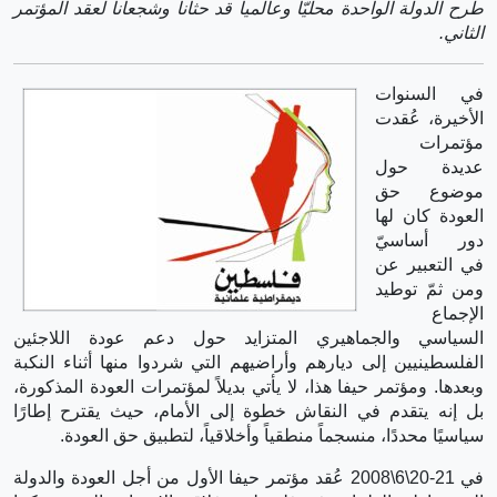
طرح الدولة الواحدة محليّا وعالمياً قد حثانا وشجعانا لعقد المؤتمر
الثاني.
في السنوات
الأخيرة، عُقدت
مؤتمرات
عديدة حول
موضوع حق
العودة كان لها
دور أساسيّ
في التعبير عن
ومن ثمّ توطيد
الإجماع
السياسي والجماهيري المتزايد حول دعم عودة اللاجئين
الفلسطينيين إلى ديارهم وأراضيهم التي شردوا منها أثناء النكبة
وبعدها. ومؤتمر حيفا هذا، لا يأتي بديلاً لمؤتمرات العودة المذكورة،
بل إنه يتقدم في النقاش خطوة إلى الأمام، حيث يقترح إطارًا
سياسيًا محددًا، منسجماً منطقياً وأخلاقياً، لتطبيق حق العودة.
في 21-20\6\2008 عُقد مؤتمر حيفا الأول من أجل العودة والدولة