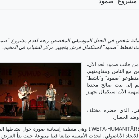
 مشروع "صمود"
ما يقارب الأربعمائة شخص في الحفل الموسيقي المخصص ريعه لعدم مشروع "ص
 حيث تخطط "صمود" لاستكمال فرش وتجهيز مركز للشباب في المخيم.
من جانب صمود لحد الآن،
ن مع الناس ومقاومتهم،
 متطوعو “صمود” و”ناشط”
م إلى بيت صالح مجددا
همة الآن استكمال تجهيز
يقي، الذي حضره مختلف
وضد الحصار.
فإلى جانب تقديم “ويفا” ( WEFA-HUMANITÄRE ORGANISATION e.V.) وهي منظمة إنسانية صورة حول ن
ية “تويزا” Verein Tuisa e.V، وكلمة للاتحاد الأناضولي، اتخذت الأمسية طابعا فنيا متنوعا، حيث بدأ ا