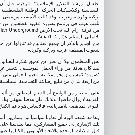
أطفال “ورشة التفكير الإسلامية” التركية، قبل أن
السياسية وكلاسيكيات الحركة الوطنية الفلسطينية و
للهب هوب في برنامج بصورة عفوية بقطعتين عن حصا
الألماني المسلم عمّار Amar114.
من الجدير بالذكر أن جميع الفنانين قد تنازلوا عن
شعوب المنطقة عربية وتركية وكردية.
نحن المنظمون نودّ أن نعبر عن عميق شكرنا للفنانين 
لقد كان هدفنا من وراء الحفل الموسيقي التعبير ع
“صمود” كمشروع يوفر إمكانية التعبير العملي على أس
من أربعة بلدان من تبليغ رسالتنا التضامنية السياسي
على أنه صار من الواضح أن الدعم المنطلق من ألماني
الغربية لا يزال قاصرا، ولذلك فإن هدفنا سيبقى بنا
القوى المناهضة للامبريالية، فالأساس هو دعم الكفاح 
وها قد شهدنا اليوم أن تعاوناً سياسياً بين يساريي
تلك الإشارة إلى جميع المشاركين، مما يشجعنا على
قبل الولايات المتحدة والاتحاد الأوروبي والكيان الصهي