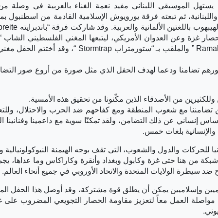
 يستهل الموسيقي اللبناني مفيد نعمة الغناء بالعربية في وصلة من 
اللبنانية، ثم تبعته فرقة يورويوش الإسلامية القادمة من اسطنبول ب
ر غزة وعن العدوان الأمريكي، ليتبعها المغني الفلسطيني الشاب “ع
من فرقة “رام الله تحت الأرض Ramallah Undergroumd ” والملقب بـ “ستورمتراب Stormtrap “، و
 أجورهم تضامنا ودعما لهدف الحفل الذي مثل صورة من أروع صور التضا
وللكثيرين من الأصدقاء الذين مكّنونا من تحقيق هذه الأمسية.
ن تضامننا مع شعوب المنطقة ومع كفاحهم ضد الحرب والاحتلال، وللتع
اس إنساني عن ذلك التضامن، ولقد تمكنّا سوية مع داعمينا وفنانينا ال
ة والإنسانية بلغات خمس.
ا للحركات والدول والشعوب، التي تقف بوجه الهيمنة النيوكولونيالية وا
ء شبكة من هنا حتى غزة وكابول وبغداد وأنقرة وكاراكاس وما عداها، يجم
ضد سيطرة الولايات المتحدة والاتحاد الأوروبي في جميع أنحاء العالم.
ن أمميين وإسلاميين يمكن أن يطلق قوة مشتركة، وقد أوصل هذا الحفل ال
 مواصلة العمل معاً لتعزيز مقاومة الحصار التجويعي المضروب على 
وني.