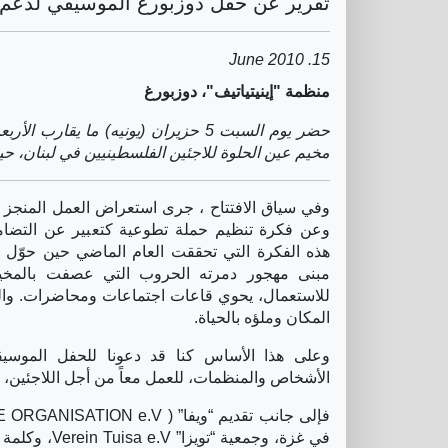
تقرير عن حفل دوزبورغ الموسيقي لدعم
15. June 2010
منظمة "إينيتياتيف"، دوزبورغ
حضر يوم السبت 5 حزيران (يونيه) 
مخيم عين الحلوة للاجئين الفلسطينيين في لبنان،
وفي سياق الافتتاح ، جرى استعراض العمل المنجز 
وعن فكرة تنظيم حملة تطوعية كتعبير عن التضام
هذه الفكرة التي تحققت العام الماضي حين حوّل
مبنى مهجور دمرته الحروب التي عصفت بالمخي
للاستعمال، يحوي قاعات اجتماعات ومحاضرات. والم
المكان وملؤه بالحياة.
وعلى هذا الأساس كنا قد دعونا للحفل الموس
الأشخاص والمنظمات، للعمل معاً من أجل اللاجئين، 
في غزة، وجمع