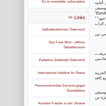
Go to newsletter subscription
أغانيه
موسيقى
تركية وكردية وعربية. وقد كللت الأمسية موسيقى الهيبهوب باللغتين الألمانية والعربية. وقد شاركت فرقة “باندبرايته Bandbreite”
Links
بود” ”
قد أختتم الحفل مغني الراب
Selbstbestimmtes Österreich
من بين
Das Freie Wort - offener
Debattenraum
ريف بـ
قادمين
Palästina Solidarität Österreich
لحربية
International Initiative for Peace
ع كافة
Personenkomitee Euroexit gegen
Sozialabbau
موسيقي
غزة من
Komitee Frieden in der Ukraine