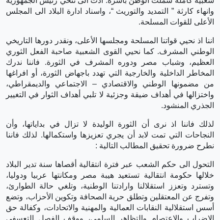
شعبية كاملة شملت الوطن بأسره. أدت الى تنحي رئيس الجمهورية
وانهاء كارثة ” التمديد والتوريث “، واسناد ادارة البلاد الى المجلس
الأعلى للقوات المسلحة.
اننا اذ نحيي قواتنا المسلحة ومجلسها الأعلى، ونقدر دورها التاريخي
الوطني المشرف. كما نحيي القوى الشعبية صاحبة الفعل الثوري
العظيم، وشباب مصر ودوره المشرف في الثورة. فاننا ندرك
المخاطر الداخلية والخارجية التي تهدد باجهاض الثورة، أو افراغها
من مضمونها الوطني والاقتصادي – الاجتماعي والديمقراطي،
واختزالها في أهداف ضيقة وجزئية لا تلبي أهداف الثوار في التغيير
الجذري المنشود.
لذلك فاننا اذ نرى أن الثورة الوليدة لا تزال في بداياتها، وأن
النجاحات التي تمت لابد أن يجري تعزيزها واستكمالها. لذلك فاننا
نطرح ضرورة تحقيق المطالب التالية :
التحول الى حكم الشعب عبر فترة انتقالية أقصاها سنة تدير البلاد
خلالها حكومة انتقالية تستعيد هيبة مصر ومكانتها عربيا ودوليا،
وتسترد وتعزز استقلالنا وارادتنا الوطنية، وتلغي حالة الطوارئ،
وتفرج عن المعتقلين وتطلق حرية الصحافة وتكوين الأحزاب، وتضع
أسس استقلالية النقابات العمالية والمهنية والاتحادات، وكفالة حق
الاضراب والاعتصام والتظاهر السلمي، ووقف الفصل التعسفي