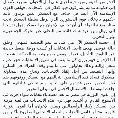
الآخر من ناحية، ومن ناحية أخرى على أمل الإخوان بتسريع الانتقال
إلى حكومة مدنية يشاركون فيها كفائز في الانتخابات، فهاهي القوى
الإسلامية الآن أيضا في خلاف مع العسكر الذين يريدون تأبيد
حكمهم بالإعلان فوق الدستوري الذي يوطد سلطة العسكر تحت
ستار مدنية الدولة، أي أن تحالف الإخوان مع العسكر يؤول تدريجيا
إلى زوال ولن تعود هناك فائدة من التخلي عن الحركة الجماهيرية
وثوار التحرير.
إن حسبة العسكر الآن هي على ما يبدو التصعيد المنهجي وخلق
حالة فوضى بهدف تأجيل الانتخابات أو كسب ورقة ضغط جديدة
عبر التلويح بالتأجيل، فيما يقومون بقمع وتصفية الحركة الشعبية،
أما الإخوان فهم يرون كل ما يقف في طريق الانتخابات حجر عثرة
ينبغي إزالته ولذلك يحاولون على ما يبدو وقف الحراك في الشارع
وإنهاء التصعيد من أجل إنقاذ الانتخابات، ونجاح هذه المحاولة
مشكوك فيه إذ فقد الإسلاميون بتحالفهم مع العسكر ووقوفهم ضد
ثوار التحرير بعض قدرتهم على التأثير ولم تحظى قياداتهم التي
جاءت للوساطة بالاستقبال الأجمل في ميدان التحرير.
إن القوى الثورية في مصر لم تعد معنية بالانتخابات سواء جرت في
الأسبوع القادم أم أجّلت، فهي ترى هذه الانتخابات هي لعبة مرتبة
بين العسكر وكبار الرأسماليين ويمين الإخوان، أما القوى الثورية
فلن يسمح لها قانون الأحزاب والنظام الانتخابي المطروح بأكثر من
بضعة مقاعد في أحسن الأحوال، في حين يعيد النظام إنتاج نفسه،