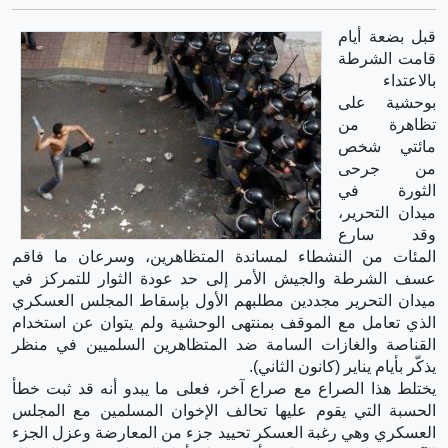
قبل بضعة أيام
قامت الشرطة
بالاعتداء
بوحشية على
تظاهرة من
مائتي شخص
من جرحى
الثورة في
ميدان التحرير،
وقد سارع
المئات من النشطاء لمساندة المتظاهرين، وسرعان ما فاقم
عسف الشرطة والجيش الأمر إلى حد عودة الثوار للتمركز في
ميدان التحرير مجددين مطلبهم الأول بإسقاط المجلس العسكري
الذي تعامل مع الموقف بمنتهى الوحشية ولم يتوان عن استخدام
القناصة والغازات السامة ضد المتظاهرين السلميين في منظر
يذكّر بأيام يناير (كانون الثاني).
يختلط هذا الصراع مع صراع آخر، فعلى ما يبدو أنه قد ثبت خطأ
الحسبة التي يقوم عليها تحالف الإخوان المسلمين مع المجلس
العسكري وهي رغبة العسكر تحييد جزء من المعارضة وعزل الجزء