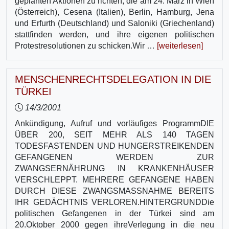
geplanten Aktionen zu richten, die am 24. März in Wien
(Österreich), Cesena (Italien), Berlin, Hamburg, Jena
und Erfurth (Deutschland) und Saloniki (Griechenland)
stattfinden werden, und ihre eigenen politischen
Protestresolutionen zu schicken.Wir …
[weiterlesen]
MENSCHENRECHTSDELEGATION IN DIE
TÜRKEI
14/3/2001
Ankündigung, Aufruf und vorläufiges ProgrammDIE
ÜBER 200, SEIT MEHR ALS 140 TAGEN
TODESFASTENDEN UND HUNGERSTREIKENDEN
GEFANGENEN WERDEN ZUR
ZWANGSERNÄHRUNG IN KRANKENHÄUSER
VERSCHLEPPT. MEHRERE GEFANGENE HABEN
DURCH DIESE ZWANGSMASSNAHME BEREITS
IHR GEDÄCHTNIS VERLOREN.HINTERGRUNDDie
politischen Gefangenen in der Türkei sind am
20.Oktober 2000 gegen ihreVerlegung in die neu