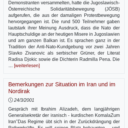
Demonstranten versammelten, hatte die Jugoslawisch-
Österreichische Solidaritätsbewegung (JÖSB)
aufgerufen, die aus der damaligen Protestbewegung
hervorgegangen ist. Die rund 500 Teilnehmer gaben
lautstark ihrer Meinung Ausdruck, dass die Nato der
Hauptschuldige an der heutigen Misere in Jugoslawien
und am ganzen Balkan ist. Es sprachen ganz in der
Tradition der Anti-Nato-Kundgebung vor zwei Jahren
Slavko Zivanovic als serbischer Grüner, der Literat
Radisa Djokic sowie die Dichterin Radmilla Pena. Die
…
[weiterlesen]
Bemerkungen zur Situation im Iran und im
Nordirak
24/3/2001
Gespräch mit Ibrahim Alizadeh, dem langjährigen
Generalsekretär der iranisch - kurdischen KomalaZum
Iran"Das Regime übt sich in der Zurückdrängung der
Reformkräfte. Es will seinen Platz behaupten – und