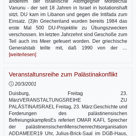
anderem der israelische Atomgegner Mordechai
Vanunu - der seit 18 Jahren in Israel in Isolationshaft
sitzt. DU kam im Libanon und gegen die Intifada zum
Einsatz. (3)In Griechenland wurden bereits 1984 das
erste Mal 500 DU-Projektile zu Übungszwecken
verschossen. Im letzten Jahrzehnt sind Geschoße zum
Teil auch ins Meer gefeuert worden. Der griechische
Generalstab teilte mit, daß 1990 von der …
[weiterlesen]
Veranstaltunsreihe zum Palästinakonflikt
20/3/2001
Duisburg, Freitag 23.
MärzVERANSTALTUNGSREIHE ZU
PALÄSTINA/ISRAEL Freitag, 23. März:Geschichte und
Forderungen des palästinensischen
BefreiungskampfesEs referiert OMAR KAFI, Sprecher
der palästinensischenMenschenrechtsorganisation
ADDAMEER19 Uhr, Julius-Brick-Saal im DGB-Haus,