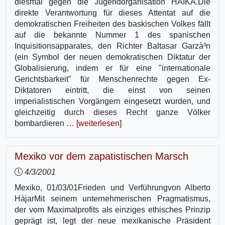
diesmal gegen die Jugendorganisation HAIKA.Die
direkte Verantwortung für dieses Attentat auf die
demokratischen Freiheiten des baskischen Volkes fällt
auf die bekannte Nummer 1 des spanischen
Inquisitionsapparates, den Richter Baltasar Garzà³n
(ein Symbol der neuen demokratischen Diktatur der
Globalisierung, indem er für eine "internationale
Gerichtsbarkeit" für Menschenrechte gegen Ex-
Diktatoren eintritt, die einst von seinen
imperialistischen Vorgängern eingesetzt wurden, und
gleichzeitig durch dieses Recht ganze Völker
bombardieren …
[weiterlesen]
Mexiko vor dem zapatistischen Marsch
4/3/2001
Mexiko, 01/03/01Frieden und Verführungvon Alberto
Hà­jarMit seinem unternehmerischen Pragmatismus,
der vom Maximalprofits als einziges ethisches Prinzip
geprägt ist, legt der neue mexikanische Präsident