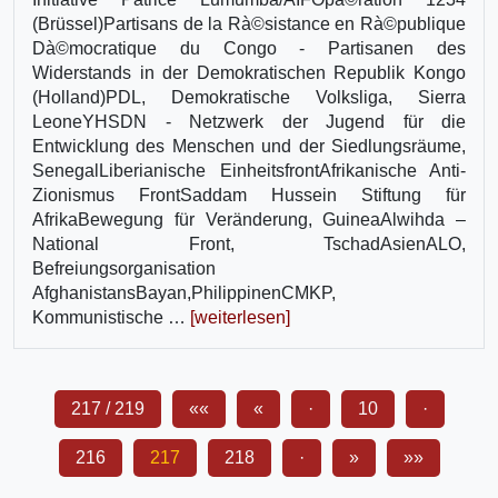
(Brüssel)Partisans de la Rà©sistance en Rà©publique
Dà©mocratique du Congo - Partisanen des
Widerstands in der Demokratischen Republik Kongo
(Holland)PDL, Demokratische Volksliga, Sierra
LeoneYHSDN - Netzwerk der Jugend für die
Entwicklung des Menschen und der Siedlungsräume,
SenegalLiberianische EinheitsfrontAfrikanische Anti-
Zionismus FrontSaddam Hussein Stiftung für
AfrikaBewegung für Veränderung, GuineaAlwihda –
National Front, TschadAsienALO,
Befreiungsorganisation
AfghanistansBayan,PhilippinenCMKP,
Kommunistische …
[weiterlesen]
217 / 219
««
«
·
10
·
216
217
218
·
»
»»