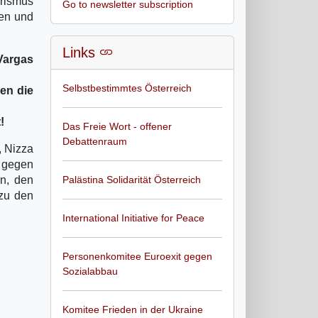
arismus
Go to newsletter subscription
zen und
Links
Vargas
Selbstbestimmtes Österreich
gen die
!
Das Freie Wort - offener
Debattenraum
, Nizza
k gegen
en, den
Palästina Solidarität Österreich
 zu den
International Initiative for Peace
Personenkomitee Euroexit gegen
Sozialabbau
Komitee Frieden in der Ukraine