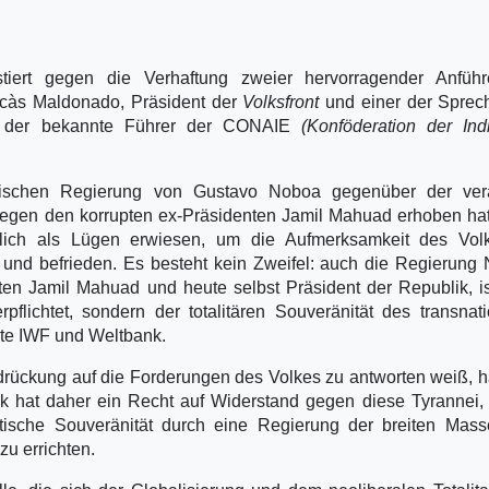
estiert gegen die Verhaftung zweier hervorragender Anführ
cà­s Maldonado, Präsident der
Volksfront
und einer der Sprec
, der bekannte Führer der CONAIE
(Konföderation der In
nischen Regierung von Gustavo Noboa gegenüber der ver
gegen den korrupten ex-Präsidenten Jamil Mahuad erhoben ha
rlich als Lügen erwiesen, um die Aufmerksamkeit des Vol
 und befrieden. Es besteht kein Zweifel: auch die Regierung
en Jamil Mahuad und heute selbst Präsident der Republik, is
lichtet, sondern der totalitären Souveränität des transnat
hte IWF und Weltbank.
drückung auf die Forderungen des Volkes zu antworten weiß, h
lk hat daher ein Recht auf Widerstand gegen diese Tyrannei,
ische Souveränität durch eine Regierung der breiten Mass
zu errichten.