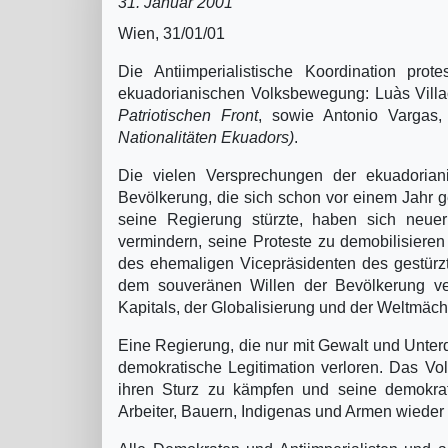
31. Januar 2001
Wien, 31/01/01
Die Antiimperialistische Koordination prot
ekuadorianischen Volksbewegung: Luà­s Villa
Patriotischen Front
, sowie Antonio Vargas
Nationalitäten Ekuadors)
.
Die vielen Versprechungen der ekuadoria
Bevölkerung, die sich schon vor einem Jahr 
seine Regierung stürzte, haben sich neue
vermindern, seine Proteste zu demobilisieren
des ehemaligen Vicepräsidenten des gestürzt
dem souveränen Willen der Bevölkerung verpf
Kapitals, der Globalisierung und der Weltmäc
Eine Regierung, die nur mit Gewalt und Unter
demokratische Legitimation verloren. Das Vo
ihren Sturz zu kämpfen und seine demokrat
Arbeiter, Bauern, Indigenas und Armen wieder 