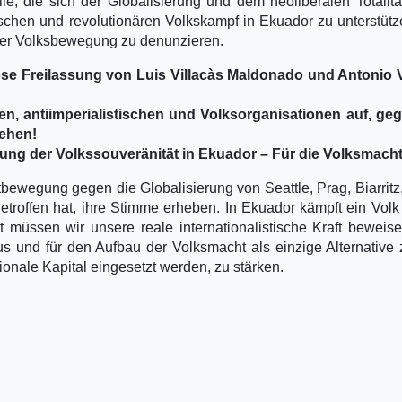
le, die sich der Globalisierung und dem neoliberalen Totalit
schen und revolutionären Volkskampf in Ekuador zu unterstüt
 der Volksbewegung zu denunzieren.
ose Freilassung von Luis Villacà­s Maldonado und Antonio 
en, antiimperialistischen und Volksorganisationen auf, ge
gehen!
tung der Volkssouveränität in Ekuador – Für die Volksmacht
bewegung gegen die Globalisierung von Seattle, Prag, Biarritz
getroffen hat, ihre Stimme erheben. In Ekuador kämpft ein Vol
rt müssen wir unsere reale internationalistische Kraft beweis
 und für den Aufbau der Volksmacht als einzige Alternative
ionale Kapital eingesetzt werden, zu stärken.