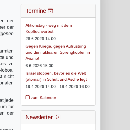
Termine
er der
Aktionstag - weg mit dem
her der
Kopftuchverbot
digenen
26.6.2026 14:00
Gegen Kriege, gegen Aufrüstung
armten
und die nuklearen Sprengköpfen in
tte und
Aviano!
kes zu
6.6.2026 15:00
 Noboa,
Israel stoppen, bevor es die Welt
t nicht
(atomar) in Schutt und Asche legt
ionalen
19.4.2026 14:00 - 19.4.2026 16:00
zum Kalender
at jede
 um für
en der
Newsletter