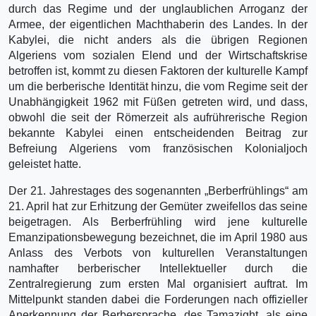
durch das Regime und der unglaublichen Arroganz der
Armee, der eigentlichen Machthaberin des Landes. In der
Kabylei, die nicht anders als die übrigen Regionen
Algeriens vom sozialen Elend und der Wirtschaftskrise
betroffen ist, kommt zu diesen Faktoren der kulturelle Kampf
um die berberische Identität hinzu, die vom Regime seit der
Unabhängigkeit 1962 mit Füßen getreten wird, und dass,
obwohl die seit der Römerzeit als aufrührerische Region
bekannte Kabylei einen entscheidenden Beitrag zur
Befreiung Algeriens vom französischen Kolonialjoch
geleistet hatte.
Der 21. Jahrestages des sogenannten „Berberfrühlings“ am
21. April hat zur Erhitzung der Gemüter zweifellos das seine
beigetragen. Als Berberfrühling wird jene kulturelle
Emanzipationsbewegung bezeichnet, die im April 1980 aus
Anlass des Verbots von kulturellen Veranstaltungen
namhafter berberischer Intellektueller durch die
Zentralregierung zum ersten Mal organisiert auftrat. Im
Mittelpunkt standen dabei die Forderungen nach offizieller
Anerkennung der Berbersprache, des Tamazight, als eine