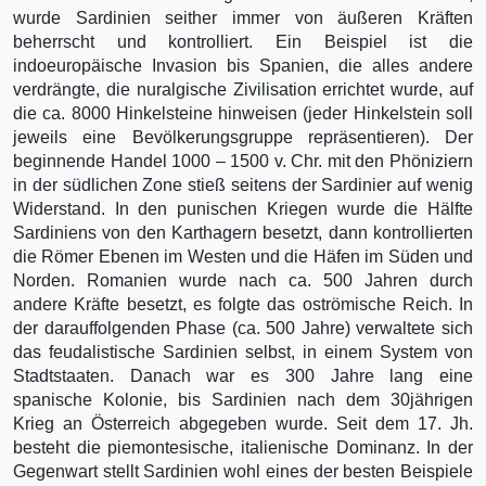
wurde Sardinien seither immer von äußeren Kräften
beherrscht und kontrolliert. Ein Beispiel ist die
indoeuropäische Invasion bis Spanien, die alles andere
verdrängte, die nuralgische Zivilisation errichtet wurde, auf
die ca. 8000 Hinkelsteine hinweisen (jeder Hinkelstein soll
jeweils eine Bevölkerungsgruppe repräsentieren). Der
beginnende Handel 1000 – 1500 v. Chr. mit den Phöniziern
in der südlichen Zone stieß seitens der Sardinier auf wenig
Widerstand. In den punischen Kriegen wurde die Hälfte
Sardiniens von den Karthagern besetzt, dann kontrollierten
die Römer Ebenen im Westen und die Häfen im Süden und
Norden. Romanien wurde nach ca. 500 Jahren durch
andere Kräfte besetzt, es folgte das oströmische Reich. In
der darauffolgenden Phase (ca. 500 Jahre) verwaltete sich
das feudalistische Sardinien selbst, in einem System von
Stadtstaaten. Danach war es 300 Jahre lang eine
spanische Kolonie, bis Sardinien nach dem 30jährigen
Krieg an Österreich abgegeben wurde. Seit dem 17. Jh.
besteht die piemontesische, italienische Dominanz. In der
Gegenwart stellt Sardinien wohl eines der besten Beispiele