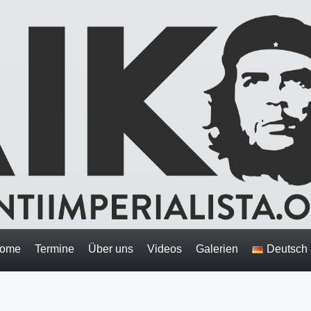
ome
Termine
Über uns
Videos
Galerien
Deutsch