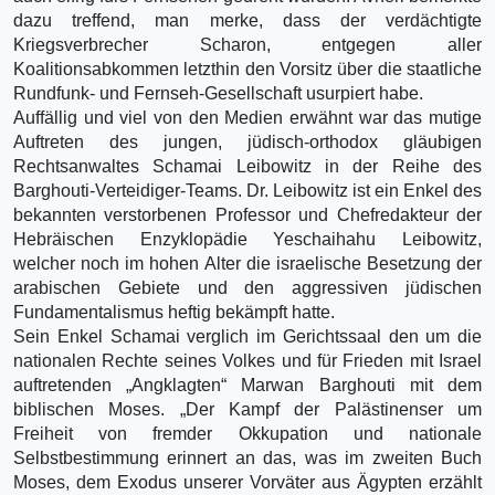
dazu treffend, man merke, dass der verdächtigte
Kriegsverbrecher Scharon, entgegen aller
Koalitionsabkommen letzthin den Vorsitz über die staatliche
Rundfunk- und Fernseh-Gesellschaft usurpiert habe.
Auffällig und viel von den Medien erwähnt war das mutige
Auftreten des jungen, jüdisch-orthodox gläubigen
Rechtsanwaltes Schamai Leibowitz in der Reihe des
Barghouti-Verteidiger-Teams. Dr. Leibowitz ist ein Enkel des
bekannten verstorbenen Professor und Chefredakteur der
Hebräischen Enzyklopädie Yeschaihahu Leibowitz,
welcher noch im hohen Alter die israelische Besetzung der
arabischen Gebiete und den aggressiven jüdischen
Fundamentalismus heftig bekämpft hatte.
Sein Enkel Schamai verglich im Gerichtssaal den um die
nationalen Rechte seines Volkes und für Frieden mit Israel
auftretenden „Angklagten“ Marwan Barghouti mit dem
biblischen Moses. „Der Kampf der Palästinenser um
Freiheit von fremder Okkupation und nationale
Selbstbestimmung erinnert an das, was im zweiten Buch
Moses, dem Exodus unserer Vorväter aus Ägypten erzählt