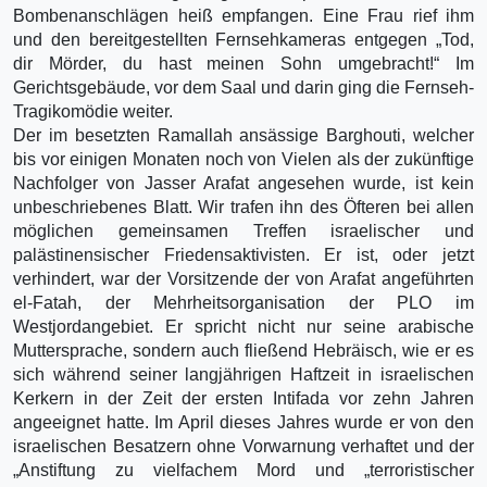
Bombenanschlägen heiß empfangen. Eine Frau rief ihm
und den bereitgestellten Fernsehkameras entgegen „Tod,
dir Mörder, du hast meinen Sohn umgebracht!“ Im
Gerichtsgebäude, vor dem Saal und darin ging die Fernseh-
Tragikomödie weiter.
Der im besetzten Ramallah ansässige Barghouti, welcher
bis vor einigen Monaten noch von Vielen als der zukünftige
Nachfolger von Jasser Arafat angesehen wurde, ist kein
unbeschriebenes Blatt. Wir trafen ihn des Öfteren bei allen
möglichen gemeinsamen Treffen israelischer und
palästinensischer Friedensaktivisten. Er ist, oder jetzt
verhindert, war der Vorsitzende der von Arafat angeführten
el-Fatah, der Mehrheitsorganisation der PLO im
Westjordangebiet. Er spricht nicht nur seine arabische
Muttersprache, sondern auch fließend Hebräisch, wie er es
sich während seiner langjährigen Haftzeit in israelischen
Kerkern in der Zeit der ersten Intifada vor zehn Jahren
angeeignet hatte. Im April dieses Jahres wurde er von den
israelischen Besatzern ohne Vorwarnung verhaftet und der
„Anstiftung zu vielfachem Mord und „terroristischer