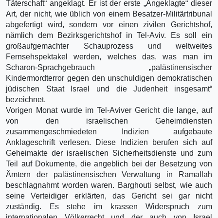
Täterschaft“ angeklagt. Er ist der erste „Angeklagte“ dieser
Art, der nicht, wie üblich von einem Besatzer-Militärtribunal
abgefertigt wird, sondern vor einen zivilen Gerichtshof,
nämlich dem Bezirksgerichtshof in Tel-Aviv. Es soll ein
großaufgemachter Schauprozess und weltweites
Fernsehspektakel werden, welches das, was man im
Scharon-Sprachgebrauch „palästinensischer
Kindermordterror gegen den unschuldigen demokratischen
jüdischen Staat Israel und die Judenheit insgesamt“
bezeichnet.
Vorigen Monat wurde im Tel-Aviver Gericht die lange, auf
von den israelischen Geheimdiensten
zusammengeschmiedeten Indizien aufgebaute
Anklageschrift verlesen. Diese Indizien berufen sich auf
Geheimakte der israelischen Sicherheitsdienste und zum
Teil auf Dokumente, die angeblich bei der Besetzung von
Ämtern der palästinensischen Verwaltung in Ramallah
beschlagnahmt worden waren. Barghouti selbst, wie auch
seine Verteidiger erklärten, das Gericht sei gar nicht
zuständig. Es stehe im krassen Widerspruch zum
internationalen Völkerrecht und der auch von Israel