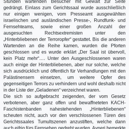
Stunden wartenden Besucher mit Gewalt zur Seite
gedrängt. Einlass zum Gerichtssaal wurde ausschließlich
nur einigen wenigen, vom Presseamt ausgewählten
israelischen und ausländischen Presse-, Rundfunk- und
Fernsehteams, sowie einer großen Anzahl der
ausgesuchten Rechtsextremisten unter den
„Hinterbliebenen der Terroropfer“ gestattet. Bis die anderen
Wartenden an die Reihe kamen, wurden die Pforten
geschlossen und es wurde erklärt „Der Saal ist übervoll,
kein Platz mehr“…. Unter den Ausgeschlossenen waren
auch einige der Hinterbliebenen, aber nur solche, welche
sich ausdrücklich und öffentlich für Verhandlungen mit den
Palästinensern einsetzen, um weitere Opfer des
gegenseitigen Terrors zu verhindern und wohl deshalb nicht
in der Liste der „Geladenen“ verzeichnet waren.
Die sich so aufgebracht zeigenden, der vom Gesetz
verbotenen, aber ganz offen und bewaffneteten KACH-
Faschistenbanden nahestehenden „Hinterbliebenen“
scheuten nicht, auch vor den verschlossenen Türen des
Gerichtssaales Tumultszenen anzustiften, welche dann
auch eifrig fürs Fernsehen gedreht wurden. Avneri bemerkte