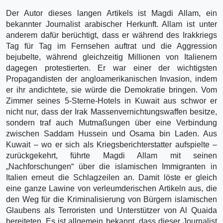
Der Autor dieses langen Artikels ist Magdi Allam, ein
bekannter Journalist arabischer Herkunft. Allam ist unter
anderem dafür berüchtigt, dass er während des Irakkriegs
Tag für Tag im Fernsehen auftrat und die Aggression
bejubelte, während gleichzeitig Millionen von Italienern
dagegen protestierten. Er war einer der wichtigsten
Propagandisten der angloamerikanischen Invasion, indem
er ihr andichtete, sie würde die Demokratie bringen. Vom
Zimmer seines 5-Sterne-Hotels in Kuwait aus schwor er
nicht nur, dass der Irak Massenvernichtungswaffen besitze,
sondern traf auch Mutmaßungen über eine Verbindung
zwischen Saddam Hussein und Osama bin Laden. Aus
Kuwait – wo er sich als Kriegsberichterstatter aufspielte –
zurückgekehrt, führte Magdi Allam mit seinen
„Nachforschungen“ über die islamischen Immigranten in
Italien erneut die Schlagzeilen an. Damit löste er gleich
eine ganze Lawine von verleumderischen Artikeln aus, die
den Weg für die Kriminalisierung von Bürgern islamischen
Glaubens als Terroristen und Unterstützer von Al Quaida
bereiteten. Es ist allgemein bekannt, dass dieser Journalist