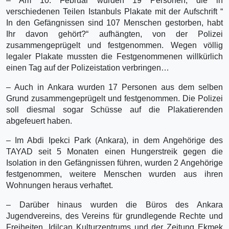
– Am 10. Februar wurden 19 Personen, die in
verschiedenen Teilen Istanbuls Plakate mit der Aufschrift “
In den Gefängnissen sind 107 Menschen gestorben, habt
Ihr davon gehört?“ aufhängten, von der Polizei
zusammengeprügelt und festgenommen. Wegen völlig
legaler Plakate mussten die Festgenommenen willkürlich
einen Tag auf der Polizeistation verbringen…
– Auch in Ankara wurden 17 Personen aus dem selben
Grund zusammengeprügelt und festgenommen. Die Polizei
soll diesmal sogar Schüsse auf die Plakatierenden
abgefeuert haben.
– Im Abdi Ipekci Park (Ankara), in dem Angehörige des
TAYAD seit 5 Monaten einen Hungerstreik gegen die
Isolation in den Gefängnissen führen, wurden 2 Angehörige
festgenommen, weitere Menschen wurden aus ihren
Wohnungen heraus verhaftet.
– Darüber hinaus wurden die Büros des Ankara
Jugendvereins, des Vereins für grundlegende Rechte und
Freiheiten, Idilcan Kulturzentrums und der Zeitung Ekmek