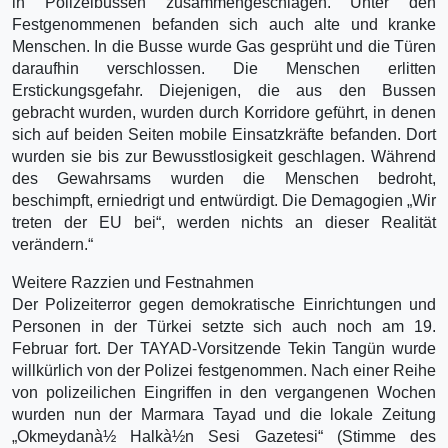
in Polizeibussen zusammengeschlagen. Unter den
Festgenommenen befanden sich auch alte und kranke
Menschen. In die Busse wurde Gas gesprüht und die Türen
daraufhin verschlossen. Die Menschen erlitten
Erstickungsgefahr. Diejenigen, die aus den Bussen
gebracht wurden, wurden durch Korridore geführt, in denen
sich auf beiden Seiten mobile Einsatzkräfte befanden. Dort
wurden sie bis zur Bewusstlosigkeit geschlagen. Während
des Gewahrsams wurden die Menschen bedroht,
beschimpft, erniedrigt und entwürdigt. Die Demagogien „Wir
treten der EU bei“, werden nichts an dieser Realität
verändern.“
Weitere Razzien und Festnahmen
Der Polizeiterror gegen demokratische Einrichtungen und
Personen in der Türkei setzte sich auch noch am 19.
Februar fort. Der TAYAD-Vorsitzende Tekin Tangün wurde
willkürlich von der Polizei festgenommen. Nach einer Reihe
von polizeilichen Eingriffen in den vergangenen Wochen
wurden nun der Marmara Tayad und die lokale Zeitung
„Okmeydanà½ Halkà½n Sesi Gazetesi“ (Stimme des