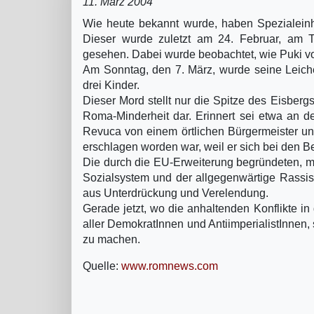
11. März 2004
Wie heute bekannt wurde, haben Spezialeinh
Dieser wurde zuletzt am 24. Februar, am 
gesehen. Dabei wurde beobachtet, wie Puki v
Am Sonntag, den 7. März, wurde seine Leiche 
drei Kinder.
Dieser Mord stellt nur die Spitze des Eisber
Roma-Minderheit dar. Erinnert sei etwa an d
Revuca von einem örtlichen Bürgermeister u
erschlagen worden war, weil er sich bei den B
Die durch die EU-Erweiterung begründeten, m
Sozialsystem und der allgegenwärtige Rassis
aus Unterdrückung und Verelendung.
Gerade jetzt, wo die anhaltenden Konflikte in
aller DemokratInnen und AntiimperialistInnen, 
zu machen.
Quelle:
www.romnews.com