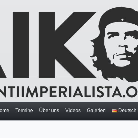
ome
Termine
Über uns
Videos
Galerien
Deutsch