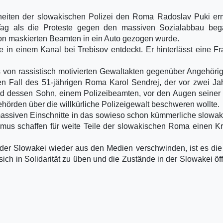
eiten der slowakischen Polizei den Roma Radoslav Puki erm
Tag als die Proteste gegen den massiven Sozialabbau beg
on maskierten Beamten in ein Auto gezogen wurde.
in einem Kanal bei Trebisov entdeckt. Er hinterlässt eine F
gs von rassistisch motivierten Gewaltakten gegenüber Angehöri
en Fall des 51-jährigen Roma Karol Sendrej, der vor zwei Ja
nd dessen Sohn, einem Polizeibeamten, vor den Augen seiner
ehörden über die willkürliche Polizeigewalt beschweren wollte.
assiven Einschnitte in das sowieso schon kümmerliche slowa
mus schaffen für weite Teile der slowakischen Roma einen Kr
 der Slowakei wieder aus den Medien verschwinden, ist es die 
sich in Solidarität zu üben und die Zustände in der Slowakei öff