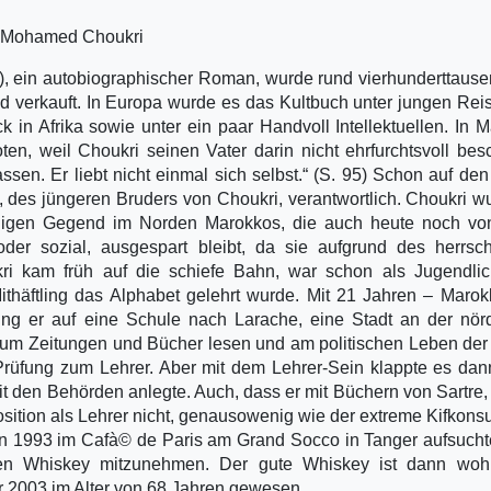
er Mohamed Choukri
), ein autobiographischer Roman, wurde rund vierhunderttaus
d verkauft. In Europa wurde es das Kultbuch unter jungen Re
 in Afrika sowie unter ein paar Handvoll Intellektuellen. In 
, weil Choukri seinen Vater darin nicht ehrfurchtsvoll besc
sen. Er liebt nicht einmal sich selbst.“ (S. 95) Schon auf den
, des jüngeren Bruders von Choukri, verantwortlich. Choukri w
ergigen Gegend im Norden Marokkos, die auch heute noch vo
oder sozial, ausgespart bleibt, da sie aufgrund des herrs
ukri kam früh auf die schiefe Bahn, war schon als Jugendli
thäftling das Alphabet gelehrt wurde. Mit 21 Jahren – Maro
g er auf eine Schule nach Larache, eine Stadt an der nörd
n, um Zeitungen und Bücher lesen und am politischen Leben de
 Prüfung zum Lehrer. Aber mit dem Lehrer-Sein klappte es da
mit den Behörden anlegte. Auch, dass er mit Büchern von Sartre
Position als Lehrer nicht, genausowenig wie der extreme Kifkon
 ihn 1993 im Cafà© de Paris am Grand Socco in Tanger aufsuchte
en Whiskey mitzunehmen. Der gute Whiskey ist dann woh
 2003 im Alter von 68 Jahren gewesen.