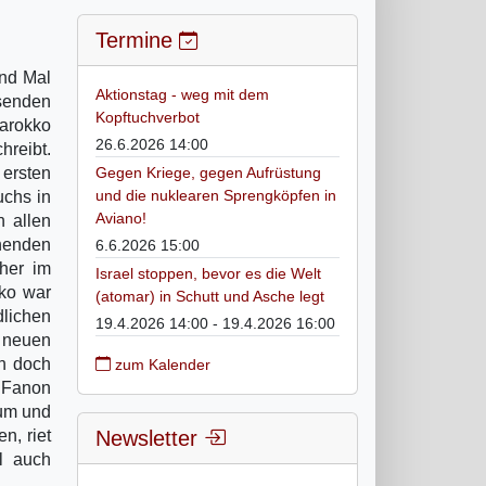
Termine
end Mal
Aktionstag - weg mit dem
isenden
Kopftuchverbot
Marokko
26.6.2026 14:00
hreibt.
 ersten
Gegen Kriege, gegen Aufrüstung
und die nuklearen Sprengköpfen in
uchs in
Aviano!
n allen
chenden
6.6.2026 15:00
cher im
Israel stoppen, bevor es die Welt
kko war
(atomar) in Schutt und Asche legt
lichen
19.4.2026 14:00 - 19.4.2026 16:00
r neuen
nn doch
zum Kalender
, Fanon
sum und
n, riet
Newsletter
l auch