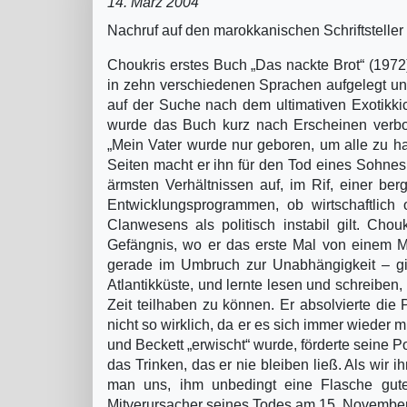
14. März 2004
Nachruf auf den marokkanischen Schriftstell
Choukris erstes Buch „Das nackte Brot“ (1972
in zehn verschiedenen Sprachen aufgelegt un
auf der Suche nach dem ultimativen Exotikkick
wurde das Buch kurz nach Erscheinen verboten
„Mein Vater wurde nur geboren, um alle zu has
Seiten macht er ihn für den Tod eines Sohnes
ärmsten Verhältnissen auf, im Rif, einer b
Entwicklungsprogrammen, ob wirtschaftlich 
Clanwesens als politisch instabil gilt. Cho
Gefängnis, wo er das erste Mal von einem Mi
gerade im Umbruch zur Unabhängigkeit – gin
Atlantikküste, und lernte lesen und schreibe
Zeit teilhaben zu können. Er absolvierte die
nicht so wirklich, da er es sich immer wieder 
und Beckett „erwischt“ wurde, förderte seine 
das Trinken, das er nie bleiben ließ. Als wir
man uns, ihm unbedingt eine Flasche gut
Mitverursacher seines Todes am 15. November