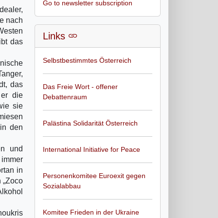
Go to newsletter subscription
dealer,
ie nach
Westen
Links
ibt das
Selbstbestimmtes Österreich
anische
Tanger,
dt, das
Das Freie Wort - offener
 er die
Debattenraum
wie sie
 miesen
Palästina Solidarität Österreich
in den
en und
International Initiative for Peace
e immer
rtan in
Personenkomitee Euroexit gegen
n „Zoco
Sozialabbau
lkohol
Komitee Frieden in der Ukraine
houkris