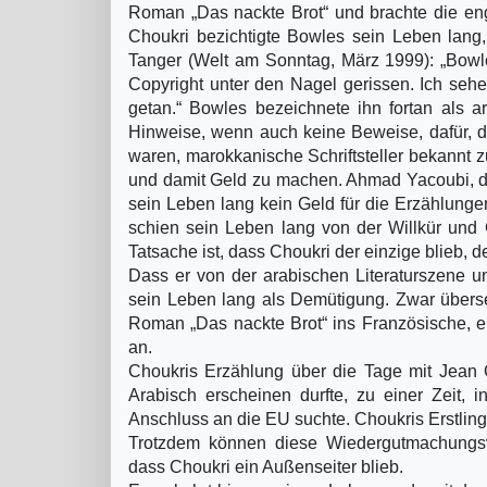
Roman „Das nackte Brot“ und brachte die eng
Choukri bezichtigte Bowles sein Leben lang
Tanger (Welt am Sonntag, März 1999): „Bowles
Copyright unter den Nagel gerissen. Ich seh
getan.“ Bowles bezeichnete ihn fortan als arm
Hinweise, wenn auch keine Beweise, dafür, d
waren, marokkanische Schriftsteller bekannt 
und damit Geld zu machen. Ahmad Yacoubi, der
sein Leben lang kein Geld für die Erzählung
schien sein Leben lang von der Willkür und 
Tatsache ist, dass Choukri der einzige blieb, 
Dass er von der arabischen Literaturszene un
sein Leben lang als Demütigung. Zwar überset
Roman „Das nackte Brot“ ins Französische, er
an.
Choukris Erzählung über die Tage mit Jean 
Arabisch erscheinen durfte, zu einer Zeit,
Anschluss an die EU suchte. Choukris Erstling
Trotzdem können diese Wiedergutmachungsv
dass Choukri ein Außenseiter blieb.