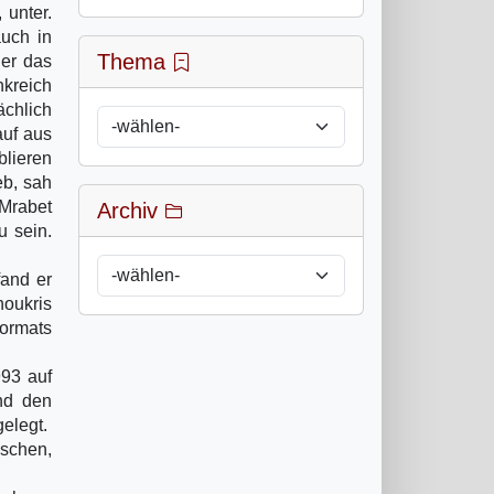
 unter.
auch in
Thema
her das
nkreich
ächlich
auf aus
blieren
eb, sah
 Mrabet
Archiv
u sein.
fand er
houkris
Formats
993 auf
nd den
elegt.
schen,