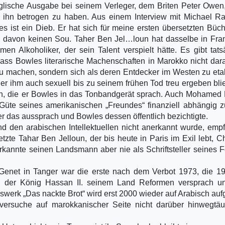
lische Ausgabe bei seinem Verleger, dem Briten Peter Owen,
, ihn betrogen zu haben. Aus einem Interview mit Michael R
 ist ein Dieb. Er hat sich für meine ersten übersetzten Büc
e davon keinen Sou. Taher Ben Jel…­loun hat dasselbe in Fra
en Alkoholiker, der sein Talent verspielt hätte. Es gibt tats
ass Bowles literarische Machenschaften in Marokko nicht dar
zu machen, sondern sich als deren Entdecker im Westen zu eta
 ihm auch sexuell bis zu seinem frühen Tod treu ergeben bli
en, die er Bowles in das Tonbandgerät sprach. Auch Mohamed
Güte seines amerikanischen „Freundes“ finanziell abhängig z
der das aussprach und Bowles dessen öffentlich bezichtigte.
d den arabischen Intellektuellen nicht anerkannt wurde, emp
zte Tahar Ben Jelloun, der bis heute in Paris im Exil lebt, C
kannte seinen Landsmann aber nie als Schriftsteller seines 
Genet in Tanger war die erste nach dem Verbot 1973, die 1
 in der König Hassan II. seinem Land Reformen versprach u
swerk „Das nackte Brot“ wird erst 2000 wieder auf Arabisch aufg
ersuche auf marokkanischer Seite nicht darüber hinwegtäu