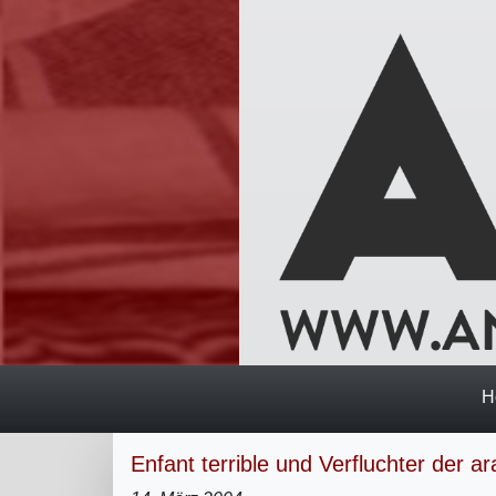
H
Enfant terrible und Verfluchter der a