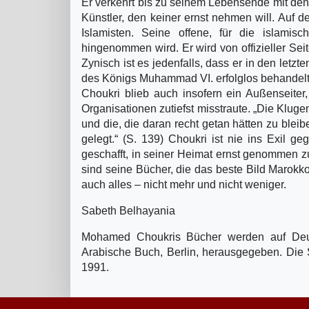
Er verkehrt bis zu seinem Lebensende mit den 
Künstler, den keiner ernst nehmen will. Auf d
Islamisten. Seine offene, für die islamis
hingenommen wird. Er wird von offizieller Sei
Zynisch ist es jedenfalls, dass er in den let
des Königs Muhammad VI. erfolglos behandelt
Choukri blieb auch insofern ein Außenseiter, 
Organisationen zutiefst misstraute. „Die Klu
und die, die daran recht getan hätten zu ble
gelegt.“ (S. 139) Choukri ist nie ins Exil g
geschafft, in seiner Heimat ernst genommen zu
sind seine Bücher, die das beste Bild Marokk
auch alles – nicht mehr und nicht weniger.
Sabeth Belhayania
Mohamed Choukris Bücher werden auf Deut
Arabische Buch, Berlin, herausgegeben. Die 
1991.