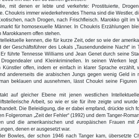
e, mit denen er lebte und verkehrte: Prostituierte, Drogen
be. Choukris immer wiederkehrendes Thema sind die Westler, d
ischen, nach Drogen, nach Frischfleisch. Marokko gilt im 
arkt für homosexuelle Männer. In Choukris Erzählungen ble
 Marokkanern offen stehen.
tellektuelle kennen, die für kurze Zeit, oder so wie der amerik
d der Geschäftsführer des Lokals „Tausendundeine Nacht“ in 
Er führte Tennesse Williams und Jean Genet durch seine Sta
r Drogendealer und Kleinkriminellen. In seinen Werken legt
Künstler offen, indem er einfach in klarer Sprache erzählt, 
und andererseits die arabischen Jungs gegen wenig Geld in
an beklauen und ausnehmen, lässt Choukri seine Figuren 
akt auf gleicher Ebene mit jenen westlichen Intellektuell
ftstellerische Arbeit, so wie er sie für ihre zeigte und wurd
andelt. Die Beleidigung, die er dabei empfand, drückte sich fo
en Folgeroman „Zeit der Fehler“ (1992) und dem Tanger-Roma
n und die amerikanischen und europäischen Frauen mit A
gungen, denen er ausgesetzt war.
ller Bowles, der schon 1946 nach Tanger kam, übersetzte C