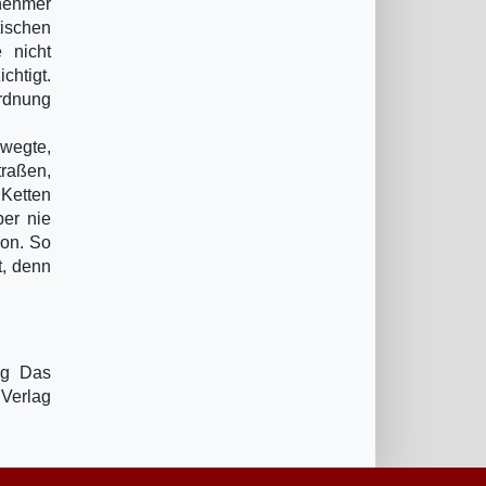
enehmer
tischen
 nicht
chtigt.
ordnung
ewegte,
traßen,
 Ketten
ber nie
ion. So
t, denn
ag Das
 Verlag