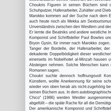
Choukris Figuren in seinen Büchern sind di
Schuhputzer, Hafenarbeiter, Zuhälter und Die
Marokko kommen auf der Suche nach dem Exot
auch heute noch als Mekka am Sextourismusm
Unverständnis zwischen den Westlern und den
Er lernte die Beatniks und andere westliche In
Komponist und Schriftsteller Paul Bowles un
Bryon Gysin, für immer nach Marokko zogen. 
Tanger der Bordelle, der Hafenarbeiter, de
dekadente Doppelbödigkeit dieser westlichen 
einerseits im Nobelhotel al-Minzah hausen 
Absteigen nehmen. Solche Menschen kann m
Romanen sagen.
Choukri suchte dennoch hoffnungsvoll Kont
Künstlern, wollte Anerkennung für seine schri
wieder von oben herab als nicht-zugehörig beh
seinen Büchern aus. In dem autobiographisch
Chico“ (1986) werden Westler ausgenomme
abgefüllt – die späte Rache für all die Demüti
Der amerikanische Komponist und Schriftste