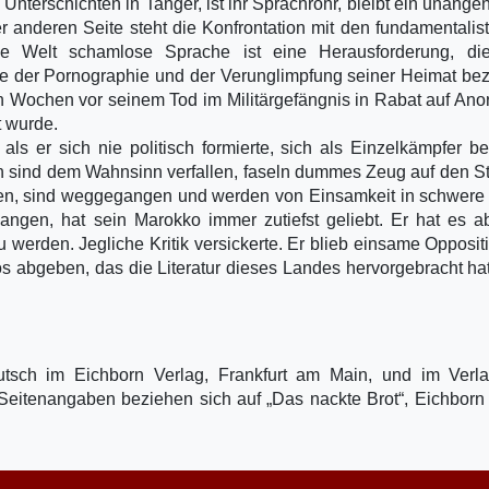
Unterschichten in Tanger, ist ihr Sprachrohr, bleibt ein unang
er anderen Seite steht die Konfrontation mit den fundamentalis
che Welt schamlose Sprache ist eine Herausforderung, die
te der Pornographie und der Verunglimpfung seiner Heimat bezi
zten Wochen vor seinem Tod im Militärgefängnis in Rabat auf An
 wurde.
als er sich nie politisch formierte, sich als Einzelkämpfer b
gen sind dem Wahnsinn verfallen, faseln dummes Zeug auf den S
iben, sind weggegangen und werden von Einsamkeit in schwere
egangen, hat sein Marokko immer zutiefst geliebt. Er hat es a
 werden. Jegliche Kritik versickerte. Er blieb einsame Opposit
os abgeben, das die Literatur dieses Landes hervorgebracht ha
sch im Eichborn Verlag, Frankfurt am Main, und im Verl
Seitenangaben beziehen sich auf „Das nackte Brot“, Eichborn