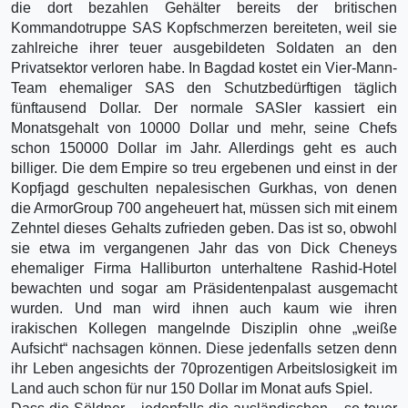
die dort bezahlen Gehälter bereits der britischen
Kommandotruppe SAS Kopfschmerzen bereiteten, weil sie
zahlreiche ihrer teuer ausgebildeten Soldaten an den
Privatsektor verloren habe. In Bagdad kostet ein Vier-Mann-
Team ehemaliger SAS den Schutzbedürftigen täglich
fünftausend Dollar. Der normale SASler kassiert ein
Monatsgehalt von 10000 Dollar und mehr, seine Chefs
schon 150000 Dollar im Jahr. Allerdings geht es auch
billiger. Die dem Empire so treu ergebenen und einst in der
Kopfjagd geschulten nepalesischen Gurkhas, von denen
die ArmorGroup 700 angeheuert hat, müssen sich mit einem
Zehntel dieses Gehalts zufrieden geben. Das ist so, obwohl
sie etwa im vergangenen Jahr das von Dick Cheneys
ehemaliger Firma Halliburton unterhaltene Rashid-Hotel
bewachten und sogar am Präsidentenpalast ausgemacht
wurden. Und man wird ihnen auch kaum wie ihren
irakischen Kollegen mangelnde Disziplin ohne „weiße
Aufsicht“ nachsagen können. Diese jedenfalls setzen denn
ihr Leben angesichts der 70prozentigen Arbeitslosigkeit im
Land auch schon für nur 150 Dollar im Monat aufs Spiel.