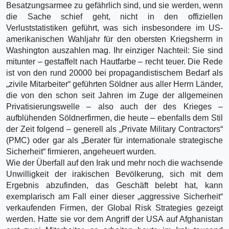
Besatzungsarmee zu gefährlich sind, und sie werden, wenn
die Sache schief geht, nicht in den offiziellen
Verluststatistiken geführt, was sich insbesondere im US-
amerikanischen Wahljahr für den obersten Kriegsherrn in
Washington auszahlen mag. Ihr einziger Nachteil: Sie sind
mitunter – gestaffelt nach Hautfarbe – recht teuer. Die Rede
ist von den rund 20000 bei propagandistischem Bedarf als
„zivile Mitarbeiter“ geführten Söldner aus aller Herrn Länder,
die von den schon seit Jahren im Zuge der allgemeinen
Privatisierungswelle – also auch der des Krieges –
aufblühenden Söldnerfirmen, die heute – ebenfalls dem Stil
der Zeit folgend – generell als „Private Military Contractors“
(PMC) oder gar als „Berater für internationale strategische
Sicherheit“ firmieren, angeheuert wurden.
Wie der Überfall auf den Irak und mehr noch die wachsende
Unwilligkeit der irakischen Bevölkerung, sich mit dem
Ergebnis abzufinden, das Geschäft belebt hat, kann
exemplarisch am Fall einer dieser „aggressive Sicherheit“
verkaufenden Firmen, der Global Risk Strategies gezeigt
werden. Hatte sie vor dem Angriff der USA auf Afghanistan