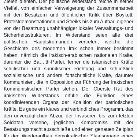
Zielen dienten. Der politische Widerstand reiche in seiner
Vielfalt von einfacher Verweigerung der Zusammenarbeit
mit den Besatzern und öffentlicher Kritik über Boykott,
Protestdemonstrationen und Streiks bis zum Aufbau eigener
von der Besatzung unabhängiger lokaler Verwaltungs- und
Sicherheitsstrukturen. Im Widerstand seien alle drei
politischen Hauptströmungen vertreten, welche die
Geschichte des modernen Irak schon immer bestimmt
haben, nämlich die irakisch-arabischen nationalen Kräfte,
darunter die Ba…‘th-Partei, ferner die islamischen Kräfte
schiitischer und sunnitischer Richtung und schließlich
sozialistische und andere fortschrittliche Kräfte, darunter
Kommunisten, die in Opposition zur Führung der Irakischen
Kommunistischen Partei stehen. Der Oberste Rat des
irakischen Widerstands erfülle die Funktion eines
koordinierenden Organs der Koalition der patriotischen
Kräfte. Es gebe ein klares und verbindliches Programm, das
den unverzüglichen Abzug der Invasoren bis zum letzten
Soldaten vorsehe, jeglichen Kompromiss mit der
Besatzungsmacht ausschließe und einen genauen Zeitplan
für den Wiederaufbau demokratischer Staatsorgane eines