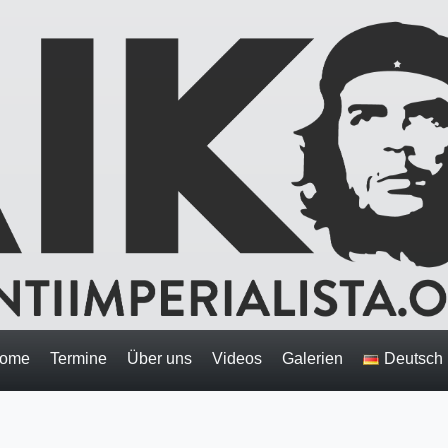
ome
Termine
Über uns
Videos
Galerien
Deutsch