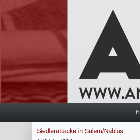
H
Siedlerattacke in Salem/Nablus