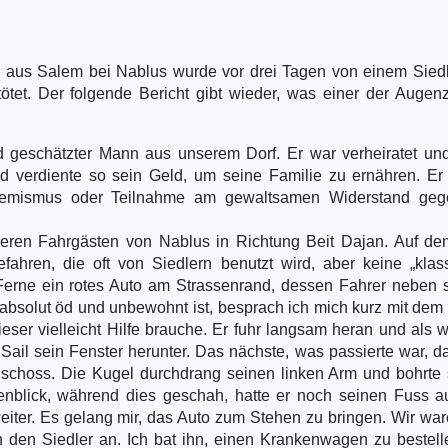
er aus Salem bei Nablus wurde vor drei Tagen von einem Sied
tet. Der folgende Bericht gibt wieder, was einer der Auge
d geschätzter Mann aus unserem Dorf. Er war verheiratet un
nd verdiente so sein Geld, um seine Familie zu ernähren. Er 
 Extremismus oder Teilnahme am gewaltsamen Widerstand geg
nderen Fahrgästen von Nablus in Richtung Beit Dajan. Auf 
fahren, die oft von Siedlern benutzt wird, aber keine „klas
 Ferne ein rotes Auto am Strassenrand, dessen Fahrer neben
absolut öd und unbewohnt ist, besprach ich mich kurz mit dem
eser vielleicht Hilfe brauche. Er fuhr langsam heran und als w
Sail sein Fenster herunter. Das nächste, was passierte war, d
 schoss. Die Kugel durchdrang seinen linken Arm und bohrte 
nblick, während dies geschah, hatte er noch seinen Fuss a
iter. Es gelang mir, das Auto zum Stehen zu bringen. Wir war
h den Siedler an. Ich bat ihn, einen Krankenwagen zu bestell