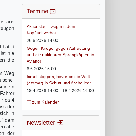
Termine
ler aus
Aktionstag - weg mit dem
nzeugen
Kopftuchverbot
26.6.2026 14:00
d hat 6
Gegen Kriege, gegen Aufrüstung
ist nie
und die nuklearen Sprengköpfen in
en die
Aviano!
6.6.2026 15:00
dem Weg
Israel stoppen, bevor es die Welt
sische“
(atomar) in Schutt und Asche legt
 seinem
19.4.2026 14:00 - 19.4.2026 16:00
 Fahrer
ir ca 4
zum Kalender
ass der
sich in
uf dem
Newsletter
en alle
en, der