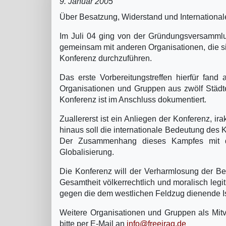
9. Januar 2005
Über Besatzung, Widerstand und Internationale
Im Juli 04 ging von der Gründungsversammlung
gemeinsam mit anderen Organisationen, die si
Konferenz durchzuführen.
Das erste Vorbereitungstreffen hierfür fan
Organisationen und Gruppen aus zwölf Städte
Konferenz ist im Anschluss dokumentiert.
Zuallererst ist ein Anliegen der Konferenz, 
hinaus soll die internationale Bedeutung des 
Der Zusammenhang dieses Kampfes mit de
Globalisierung.
Die Konferenz will der Verharmlosung der Bes
Gesamtheit völkerrechtlich und moralisch leg
gegen die dem westlichen Feldzug dienende Is
Weitere Organisationen und Gruppen als Mitve
bitte per E-Mail an
info@freeiraq.de