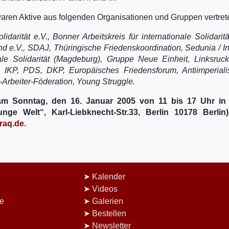
 waren Aktive aus folgenden Organisationen und Gruppen vertret
olidarität e.V., Bonner Arbeitskreis für internationale Solidarität
nd e.V., SDAJ, Thüringische Friedenskoordination, Sedunia / Ini
onale Solidarität (Magdeburg), Gruppe Neue Einheit, Linksruck
 IKP, PDS, DKP, Europäisches Friedensforum, Antiimperiali
Arbeiter-Föderation, Young Struggle.
 am Sonntag, den 16. Januar 2005 von 11 bis 17 Uhr in 
e Welt“, Karl-Liebknecht-Str.33, Berlin 10178 Berlin) 
raq.de
.
Kalender
Videos
e
Galerien
Bestellen
Newsletter