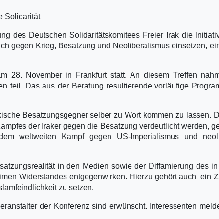
 Solidarität
 des Deutschen Solidaritätskomitees Freier Irak die Initiati
ch gegen Krieg, Besatzung und Neoliberalismus einsetzen, ein
d am 28. November in Frankfurt statt. An diesem Treffen na
n teil. Das aus der Beratung resultierende vorläufige Progr
irakische Besatzungsgegner selber zu Wort kommen zu lassen. 
Kampfes der Iraker gegen die Besatzung verdeutlicht werden, g
m weltweiten Kampf gegen US-Imperialismus und neoli
atzungsrealität in den Medien sowie der Diffamierung des in
itimen Widerstandes entgegenwirken. Hierzu gehört auch, ein 
lamfeindlichkeit zu setzen.
ranstalter der Konferenz sind erwünscht. Interessenten meld