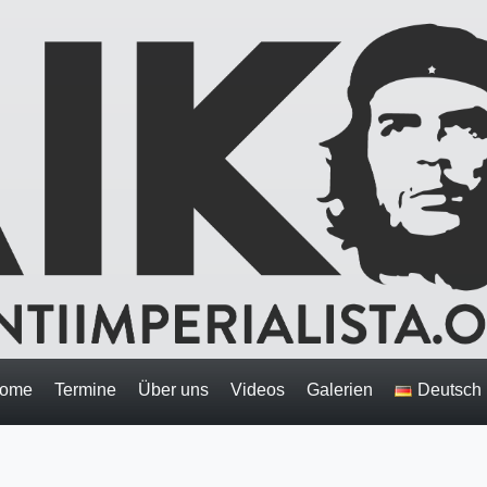
ome
Termine
Über uns
Videos
Galerien
Deutsch