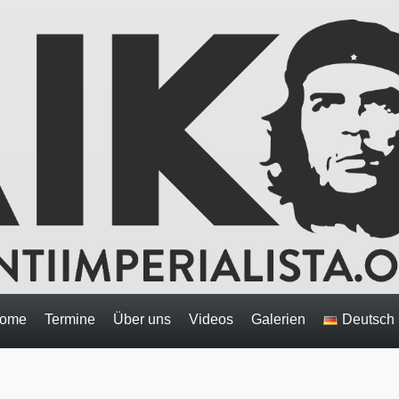
ome
Termine
Über uns
Videos
Galerien
Deutsch