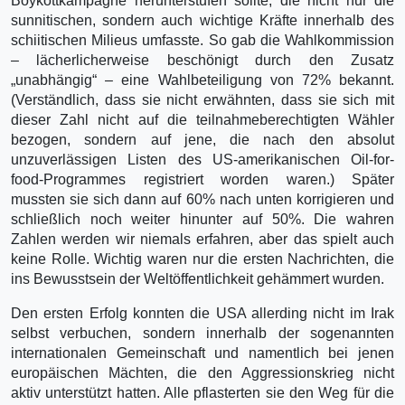
Boykottkampagne herunterstufen sollte, die nicht nur die
sunnitischen, sondern auch wichtige Kräfte innerhalb des
schiitischen Milieus umfasste. So gab die Wahlkommission
– lächerlicherweise beschönigt durch den Zusatz
„unabhängig“ – eine Wahlbeteiligung von 72% bekannt.
(Verständlich, dass sie nicht erwähnten, dass sie sich mit
dieser Zahl nicht auf die teilnahmeberechtigten Wähler
bezogen, sondern auf jene, die nach den absolut
unzuverlässigen Listen des US-amerikanischen Oil-for-
food-Programmes registriert worden waren.) Später
mussten sie sich dann auf 60% nach unten korrigieren und
schließlich noch weiter hinunter auf 50%. Die wahren
Zahlen werden wir niemals erfahren, aber das spielt auch
keine Rolle. Wichtig waren nur die ersten Nachrichten, die
ins Bewusstsein der Weltöffentlichkeit gehämmert wurden.
Den ersten Erfolg konnten die USA allerding nicht im Irak
selbst verbuchen, sondern innerhalb der sogenannten
internationalen Gemeinschaft und namentlich bei jenen
europäischen Mächten, die den Aggressionskrieg nicht
aktiv unterstützt hatten. Alle pflasterten sie den Weg für die