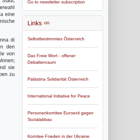
 Stadt,
Go to newsletter subscription
derwahl
ja eine
nische
Links
Selbstbestimmtes Österreich
nna di
en den
le von
Das Freie Wort - offener
nInnen;
Debattenraum
nd sie
pen zu
Palästina Solidarität Österreich
International Initiative for Peace
Personenkomitee Euroexit gegen
Sozialabbau
Komitee Frieden in der Ukraine