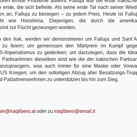
ren ernste Probleme aufwirft. Falluja war die erste irakische
rste, die sich befreite. Als seine erste Tat nach seiner Wie
 an, Falluja zu besiegen – zu jedem Preis. Heute ist Fallu
ht wie Hiroshima. Diejenigen, die durch die amerika
 sind zur Flucht gezwungen worden.
 den Irak, werden wir demonstrieren um Falluja und Sant`A
te zu feiern; um gemeinsam den Märtyrern im Kampf geg
S-Imperialismus zu gedenken; um darzulegen, dass die Idea
n PartisanInnen dieselben sind wie die der irakischen Partisa
n anzuprangern, was auch immer für eine Maske oder Vorwa
S Kriegen; um den sofortigen Abzug aller Besatzungs-Trup
d PalästinenserInnen zu unterstützen bis hin zum Sieg.
le@iraqlibero.at
oder zu
iraqlibero@email.it