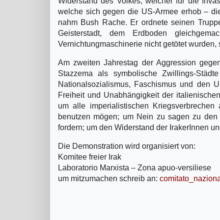
Widerstand des Volkes, welcher für die Invaso
welche sich gegen die US-Armee erhob – die e
nahm Bush Rache. Er ordnete seinen Truppen
Geisterstadt, dem Erdboden gleichgemac
Vernichtungmaschinerie nicht getötet wurden,
Am zweiten Jahrestag der Aggression gegen
Stazzema als symbolische Zwillings-Städ
Nationalsozialismus, Faschismus und den U
Freiheit und Unabhängigkeit der italienische
um alle imperialistischen Kriegsverbreche
benutzen mögen; um Nein zu sagen zu den U
fordern; um den Widerstand der IrakerInnen un
Die Demonstration wird organisiert von:
Komitee freier Irak
Laboratorio Marxista – Zona apuo-versiliese
um mitzumachen schreib an:
comitato_naziona