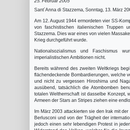
25. Februar 2005
Sant`Anna di Stazzema, Sonntag, 13. März 200
Am 12. August 1944 ermordeten vier SS-Komp
von faschistischen italienischen Truppen
Stazzema. Dies war eines von vielen Massaker
Krieg durchgeführt wurde.
Nationalsozialismus und Faschismus wur
imperialistischen Ambitionen nicht.
Bereits während des zweiten Weltkriegs beg
flächendeckende Bombardierungen, welche vor a
und nicht zu vergessen Hiroshima und Nagas
ausübend, tatsächlich die Atombomben benut
totalen Weltherrschaft ist dasselbe Konzept,
Armeen der Stars an Stripes ziehen eine endlos
Im März 2003 attackierten sie den Irak mit der
Berlusconi und von der Trägheit der internat
jedoch einen sehr lebendigen Protest in jede