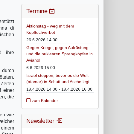
Termine
rstützt
Aktionstag - weg mit dem
nna di
Kopftuchverbot
tischen
26.6.2026 14:00
Gegen Kriege, gegen Aufrüstung
d ihre
und die nuklearen Sprengköpfen in
Aviano!
6.6.2026 15:00
n durch
Israel stoppen, bevor es die Welt
öteten,
(atomar) in Schutt und Asche legt
 Zeiten
19.4.2026 14:00 - 19.4.2026 16:00
f einer
en, die
zum Kalender
ten wie
Newsletter
welcher
u einem