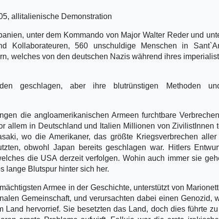
5, allitalienische Demonstration
anien, unter dem Kommando von Major Walter Reder und unte
 und Kollaborateuren, 560 unschuldige Menschen in Sant`A
n, welches von den deutschen Nazis während ihres imperialis
den geschlagen, aber ihre blutrünstigen Methoden un
ingen die angloamerikanischen Armeen furchtbare Verbreche
llem in Deutschland und Italien Millionen von ZivilistInnen t
aki, wo die Amerikaner, das größte Kriegsverbrechen aller
zten, obwohl Japan bereits geschlagen war. Hitlers Entwur
 welches die USA derzeit verfolgen. Wohin auch immer sie geh
 lange Blutspur hinter sich her.
 mächtigsten Armee in der Geschichte, unterstützt von Marionet
ionalen Gemeinschaft, und verursachten dabei einen Genozid, 
m Land hervorrief. Sie besetzten das Land, doch dies führte z