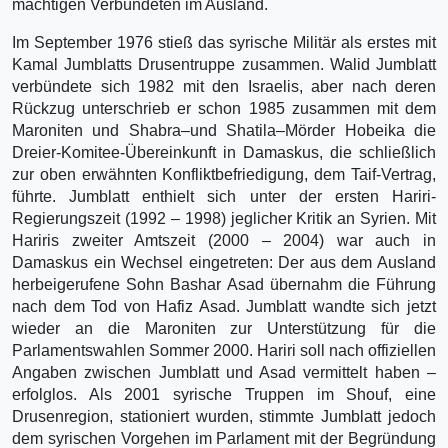
mächtigen Verbündeten im Ausland.
Im September 1976 stieß das syrische Militär als erstes mit
Kamal Jumblatts Drusentruppe zusammen. Walid Jumblatt
verbündete sich 1982 mit den Israelis, aber nach deren
Rückzug unterschrieb er schon 1985 zusammen mit dem
Maroniten und Shabra–und Shatila–Mörder Hobeika die
Dreier-Komitee-Übereinkunft in Damaskus, die schließlich
zur oben erwähnten Konfliktbefriedigung, dem Taif-Vertrag,
führte. Jumblatt enthielt sich unter der ersten Hariri-
Regierungszeit (1992 – 1998) jeglicher Kritik an Syrien. Mit
Hariris zweiter Amtszeit (2000 – 2004) war auch in
Damaskus ein Wechsel eingetreten: Der aus dem Ausland
herbeigerufene Sohn Bashar Asad übernahm die Führung
nach dem Tod von Hafiz Asad. Jumblatt wandte sich jetzt
wieder an die Maroniten zur Unterstützung für die
Parlamentswahlen Sommer 2000. Hariri soll nach offiziellen
Angaben zwischen Jumblatt und Asad vermittelt haben –
erfolglos. Als 2001 syrische Truppen im Shouf, eine
Drusenregion, stationiert wurden, stimmte Jumblatt jedoch
dem syrischen Vorgehen im Parlament mit der Begründung