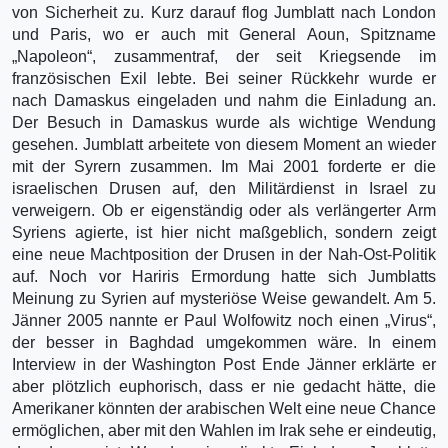
von Sicherheit zu. Kurz darauf flog Jumblatt nach London
und Paris, wo er auch mit General Aoun, Spitzname
„Napoleon“, zusammentraf, der seit Kriegsende im
französischen Exil lebte. Bei seiner Rückkehr wurde er
nach Damaskus eingeladen und nahm die Einladung an.
Der Besuch in Damaskus wurde als wichtige Wendung
gesehen. Jumblatt arbeitete von diesem Moment an wieder
mit der Syrern zusammen. Im Mai 2001 forderte er die
israelischen Drusen auf, den Militärdienst in Israel zu
verweigern. Ob er eigenständig oder als verlängerter Arm
Syriens agierte, ist hier nicht maßgeblich, sondern zeigt
eine neue Machtposition der Drusen in der Nah-Ost-Politik
auf. Noch vor Hariris Ermordung hatte sich Jumblatts
Meinung zu Syrien auf mysteriöse Weise gewandelt. Am 5.
Jänner 2005 nannte er Paul Wolfowitz noch einen „Virus“,
der besser in Baghdad umgekommen wäre. In einem
Interview in der Washington Post Ende Jänner erklärte er
aber plötzlich euphorisch, dass er nie gedacht hätte, die
Amerikaner könnten der arabischen Welt eine neue Chance
ermöglichen, aber mit den Wahlen im Irak sehe er eindeutig,