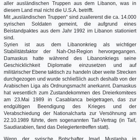
aller ausländischen Truppen aus dem Libanon, was in
diesem Land mal nicht die U.S.A. betrifft.
Mit „ausländischen Truppen“ sind zuallererst die ca. 14.000
syrischen Soldaten gemeint, die aufgrund eines
Beistandpaktes aus dem Jahr 1992 im Libanon stationiert
sind.
Syrien ist aus dem Libanonkrieg als wichtiger
Stabilitätsfaktor der Nah-Ost-Region hervorgegangen.
Damaskus hatte während des Libanonkriegs seine
Geschicklichkeit Diplomatie einzusetzen und auf
militärischer Ebene taktisch zu handeln über weite Strecken
durchgezogen und wurde schließlich auch deshalb von der
Arabischen Liga als Ordnungsmacht anerkannt. Damaskus
hat wesentlich zum Zustandekommen des Dreierkomitees
am 23.Mai 1989 in Casablanca beigetragen, das zur
endgültigen Beendigung des Krieges und der
Verabschiedung der Nationalcharta zur Versöhnung am
22.10.1989 führte, dem sogenannten Taif-Vertrag (in Taif,
Saudiarabien, fand das Delegiertentreffen statt).
Wenn der syrische Botschafter Imad Mustapha in