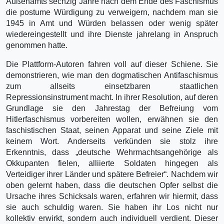
Außenamts sechzig Jahre nach dem Ende des Faschismus
die postume Würdigung zu verweigern, nachdem man sie
1945 in Amt und Würden belassen oder wenig später
wiedereingestellt und ihre Dienste jahrelang in Anspruch
genommen hatte.
Die Plattform-Autoren fahren voll auf dieser Schiene. Sie
demonstrieren, wie man den dogmatischen Antifaschismus
zum allseits einsetzbaren staatlichen
Repressionsinstrument macht. In ihrer Resolution, auf deren
Grundlage sie den Jahrestag der Befreiung vom
Hitlerfaschismus vorbereiten wollen, erwähnen sie den
faschistischen Staat, seinen Apparat und seine Ziele mit
keinem Wort. Anderseits verkünden sie stolz ihre
Erkenntnis, dass „deutsche Wehrmachtsangehörige als
Okkupanten fielen, alliierte Soldaten hingegen als
Verteidiger ihrer Länder und spätere Befreier“. Nachdem wir
oben gelernt haben, dass die deutschen Opfer selbst die
Ursache ihres Schicksals waren, erfahren wir hiermit, dass
sie auch schuldig waren. Sie haben ihr Los nicht nur
kollektiv erwirkt, sondern auch individuell verdient. Dieser