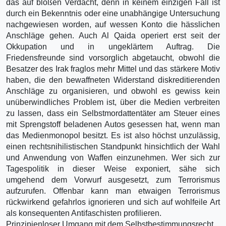
das auf bloßen Verdacht, denn in keinem einzigen Fall ist
durch ein Bekenntnis oder eine unabhängige Untersuchung
nachgewiesen worden, auf wessen Konto die hässlichen
Anschläge gehen. Auch Al Qaida operiert erst seit der
Okkupation und in ungeklärtem Auftrag. Die
Friedensfreunde sind vorsorglich abgetaucht, obwohl die
Besatzer des Irak fraglos mehr Mittel und das stärkere Motiv
haben, die den bewaffneten Widerstand diskreditierenden
Anschläge zu organisieren, und obwohl es gewiss kein
unüberwindliches Problem ist, über die Medien verbreiten
zu lassen, dass ein Selbstmordattentäter am Steuer eines
mit Sprengstoff beladenen Autos gesessen hat, wenn man
das Medienmonopol besitzt. Es ist also höchst unzulässig,
einen rechtsnihilistischen Standpunkt hinsichtlich der Wahl
und Anwendung von Waffen einzunehmen. Wer sich zur
Tagespolitik in dieser Weise exponiert, sähe sich
umgehend dem Vorwurf ausgesetzt, zum Terrorismus
aufzurufen. Offenbar kann man etwaigen Terrorismus
rückwirkend gefahrlos ignorieren und sich auf wohlfeile Art
als konsequenten Antifaschisten profilieren.
Prinzipienloser Umgang mit dem Selbstbestimmungsrecht