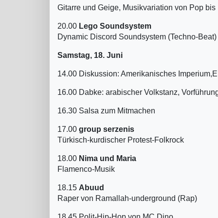
Gitarre und Geige, Musikvariation von Pop bis
20.00
Lego Soundsystem
Dynamic Discord Soundsystem (Techno-Beat)
Samstag, 18. Juni
14.00 Diskussion: Amerikanisches Imperium,E
16.00 Dabke: arabischer Volkstanz, Vorführu
16.30 Salsa zum Mitmachen
17.00
group serzenis
Türkisch-kurdischer Protest-Folkrock
18.00
Nima und Maria
Flamenco-Musik
18.15
Abuud
Raper von Ramallah-underground (Rap)
18.45 Polit-Hip-Hop von MC Dino