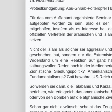
15. November 2005
Protestkundgebung: Abu-Ghraib-Folteropfer Haj
Für das vom Außenamt organisierte Seminar „
aufgeboten worden zu sein, also es der R
mitgeholfen, insofern als es Interesse hat,
offiziellen Vertretern der arabischen und is
setzen.
Nicht der Islam als solcher sei aggressiv un
geschrieben hat, sondern nur die Extremiste
Widerstand um eine Reaktion auf ganz ha
salbungsvollen Reden noch in der Medienberic
Zionistische Siedlungspolitik? Amerikanisc
Fundamentalismus? Gott bewahre! US-Reich od
So werden sie dann, die Talabanis und Karzais,
berichten, wie erfolgreich das amerikanische
oder von den Bomben auf die afghanische Ziv
Schon gar nicht erwünscht scheint das Zeug