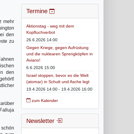
Termine
nz mehr
Aktionstag - weg mit dem
ington
Kopftuchverbot
bei den
26.6.2026 14:00
este zu
Gegen Kriege, gegen Aufrüstung
und die nuklearen Sprengköpfen in
 Fahnen
Aviano!
mischen
6.6.2026 15:00
in den
Israel stoppen, bevor es die Welt
gehört!
(atomar) in Schutt und Asche legt
tlicher
19.4.2026 14:00 - 19.4.2026 16:00
zum Kalender
darüber
Falluja
Newsletter
 schön