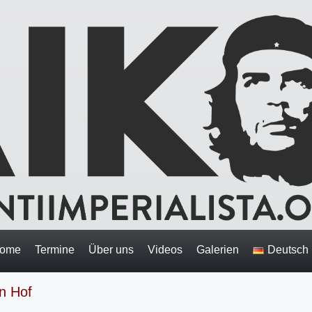
ome
Termine
Über uns
Videos
Galerien
Deutsch
n Hof