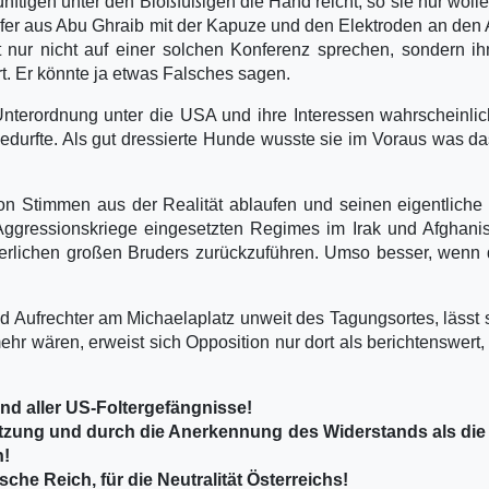
ftigen unter den Bloßfüßigen die Hand reicht, so sie nur woll
fer aus Abu Ghraib mit der Kapuze und den Elektroden an den
t nur nicht auf einer solchen Konferenz sprechen, sondern i
rt. Er könnte ja etwas Falsches sagen.
nterordnung unter die USA und ihre Interessen wahrscheinlic
edurfte. Als gut dressierte Hunde wusste sie im Voraus was da
n Stimmen aus der Realität ablaufen und seinen eigentlich
e Aggressionskriege eingesetzten Regimes im Irak und Afghani
äterlichen großen Bruders zurückzuführen. Umso besser, wenn
 Aufrechter am Michaelaplatz unweit des Tagungsortes, lässt 
r wären, erweist sich Opposition nur dort als berichtenswert,
d aller US-Foltergefängnisse!
tzung und durch die Anerkennung des Widerstands als die
n!
he Reich, für die Neutralität Österreichs!