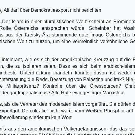
 Ali darf über Demokratieexport nicht berichten
Der Islam in einer pluralistischen Welt“ scheint an Promine
olle Österreichs entsprechen würde. Scheinbar hat Wash
 das aus der Kreisky-Ära stammende gute Image Österreichs 
lamischen Welt zu nutzen, um eine vermeintlich versöhnliche G
d intolerant, wie es sich der amerikanische Kreuzzug auf die
n, die zu isolieren seien. Dass es sich beim arabisch-isla
ndfeste Unterdrückung handeln könnte, davon ist weder 
hterstattung die Rede. Besatzung von Palästina und Irak? Nie 
he Militärpräsenz? Kontrolle über die Ölressourcen? Chris
er gar Imperialismus? Alte Hüte ewiggestriger Marxisten!
 als die Vertreter des moderaten Islam vorgeführt. Sie dürfen 
 Exportgut „Demokratie“ nicht wäre. Vom Weißen Phosphor auf 
ilbevölkerung wiederum kein Wort.
nis aus den amerikanischen Volkergefängnissen, das das so