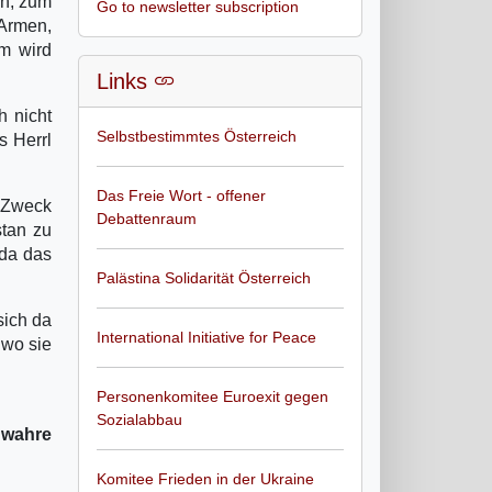
en, zum
Go to newsletter subscription
 Armen,
hm wird
Links
h nicht
Selbstbestimmtes Österreich
s Herrl
Das Freie Wort - offener
e Zweck
Debattenraum
stan zu
 da das
Palästina Solidarität Österreich
sich da
International Initiative for Peace
 wo sie
Personenkomitee Euroexit gegen
Sozialabbau
 wahre
Komitee Frieden in der Ukraine