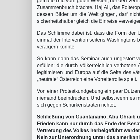
gemalte Bild vom guten Westen, der den Vernün
Zusammenbruch brächte. Haj Ali, das Folterop
dessen Bilder um die Welt gingen, darf nich
sicherheitshalber gleich die Einreise verweige
Das Schlimme dabei ist, dass die Form der U
einmal der Intervention seitens Washingtons b
verärgern könnte.
So kann dann das Seminar auch ungestört vo
erfüllen: die durch völkerreichlich verboten
legitimieren und Europa auf die Seite des v
„neutrale“ Österreich eine Vorreiterrolle spielt.
Von einer Protestkundgebung ein paar Dutzend
niemand beeindrucken. Und selbst wenn es meh
sich gegen Schurkenstaaten richtet.
Schließung von Guantanamo, Abu Ghraib un
Frieden kann nur durch das Ende der Besa
Vertretung des Volkes herbeigeführt werde
Nein zur Unterordnung unter das amerikanisc