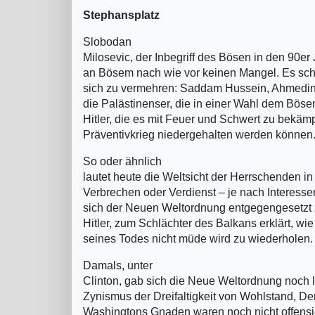
Stephansplatz
Slobodan
Milosevic, der Inbegriff des Bösen in den 90er J
an Bösem nach wie vor keinen Mangel. Es sc
sich zu vermehren: Saddam Hussein, Ahmedine
die Palästinenser, die in einer Wahl dem Bös
Hitler, die es mit Feuer und Schwert zu bekämpf
Präventivkrieg niedergehalten werden können
So oder ähnlich
lautet heute die Weltsicht der Herrschenden i
Verbrechen oder Verdienst – je nach Interesse
sich der Neuen Weltordnung entgegengesetzt
Hitler, zum Schlächter des Balkans erklärt, wi
seines Todes nicht müde wird zu wiederholen.
Damals, unter
Clinton, gab sich die Neue Weltordnung noch l
Zynismus der Dreifaltigkeit von Wohlstand, D
Washingtons Gnaden waren noch nicht offensic