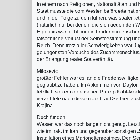
In einem nach Religionen, Nationalitäten und 
Staat musste die vom Westen beförderte nati
und in der Folge zu dem führen, was später „e
(natürlich nur bei denen, die sich gegen den W
Ergebnis war nicht nur ein brudermörderischer
tatsächliche Verlust der Selbstbestimmung un
Reich. Denn trotz aller Schwierigkeiten war Ju
gelungensten Versuche des Zusammenschlusses 
der Erlangung realer Souveränität.
Milosevic‘
größter Fehler war es, an die Friedenswilligke
geglaubt zu haben. Im Abkommen von Dayton s
letztlich völkermörderischen Prinzip Kohl-Moc
verzichtete nach diesem auch auf Serbien zust
Krajina.
Doch für den
Westen war das noch lange nicht genug. Letztl
wie im Irak, im Iran und gegenüber sonstigen 
Installation eines Marionettenregimes. Den 