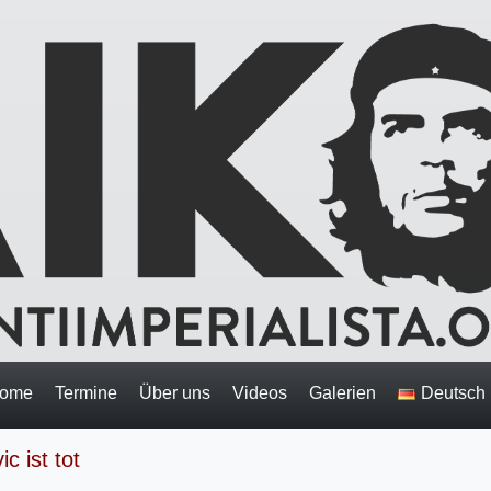
ome
Termine
Über uns
Videos
Galerien
Deutsch
c ist tot