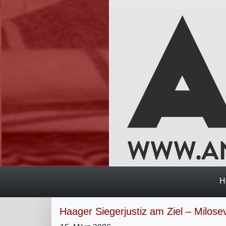
H
Haager Siegerjustiz am Ziel – Milosevi