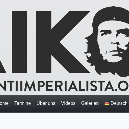
ome
Termine
Über uns
Videos
Galerien
Deutsch