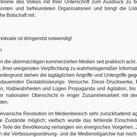
Stimme des Volkes mit Ihrer Unterschrift zum Ausdruck zu b
ekannten und befreundeten Organisationen und bringt die Li
he Botschaft mit.
okratie ist dringendst notwendig!
n
en die übermächtigen kommerziellen Medien seit praktisch acht
. Ihrer ureigensten Verpflichtung zu wahrheitsgemäßer Informat
ergrund stehen die tagtäglichen Angriffe und Untergriffe ge
dauernden Destabilisierungs- Versuche. Diese Druckwerke, 
en, Halbwahrheiten und Lügen Propaganda und Agitation, bis
 der nationalen Oberschicht in enger Zusammenarbeit mit d
ten.
livarische Revolution im Medienbereich sehr zurückhaltend agi
 Zustände möglich; vielfach wurde das fehlende Einschreit
 Teile der Bevölkerung verlangten ein energisches Vorgehen.
 an die Verfassungsordnung- und die Medienoligarchie hat noc