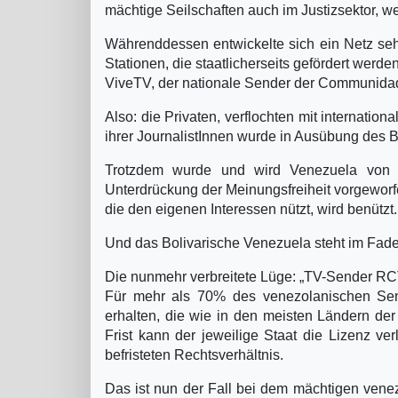
mächtige Seilschaften auch im Justizsektor, we
Währenddessen entwickelte sich ein Netz seh
Stationen, die staatlicherseits gefördert werd
ViveTV, der nationale Sender der Communidad
Also: die Privaten, verflochten mit internatio
ihrer JournalistInnen wurde in Ausübung des Be
Trotzdem wurde und wird Venezuela von 
Unterdrückung der Meinungsfreiheit vorgeworf
die den eigenen Interessen nützt, wird benützt. 
Und das Bolivarische Venezuela steht im Fad
Die nunmehr verbreitete Lüge: „TV-Sender RCT
Für mehr als 70% des venezolanischen Sen
erhalten, die wie in den meisten Ländern de
Frist kann der jeweilige Staat die Lizenz v
befristeten Rechtsverhältnis.
Das ist nun der Fall bei dem mächtigen ven