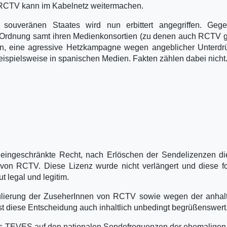
t. RCTV kann im Kabelnetz weitermachen.
 souveränen Staates wird nun erbittert angegriffen. Geg
t-Ordnung samt ihren Medienkonsortien (zu denen auch RCTV g
n, eine agressive Hetzkampagne wegen angeblicher Unterdr
beispielsweise in spanischen Medien. Fakten zählen dabei nicht
eingeschränkte Recht, nach Erlöschen der Sendelizenzen di
 von RCTV. Diese Lizenz wurde nicht verlängert und diese f
 legal und legitim.
pulierung der ZuseherInnen von RCTV sowie wegen der anhal
 diese Entscheidung auch inhaltlich unbedingt begrüßenswert
ls TEVES auf den nationalen Sendefrequenzen der ehemalige