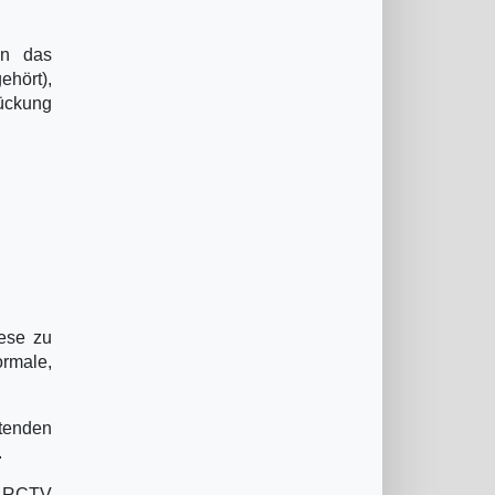
en das
ehört),
ückung
.
ese zu
ormale,
tenden
.
n RCTV