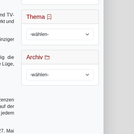
.
und TV-
Thema
rkt und
inziger
Archiv
ig die
e Lüge,
zenzen
auf der
n jedem
27. Mai