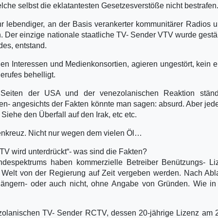
lche selbst die eklatantesten Gesetzesverstöße nicht bestrafen
r lebendiger, an der Basis verankerter kommunitärer Radios 
en. Der einzige nationale staatliche TV- Sender VTV wurde gestä
es, entstand.
nalen Interessen und Medienkonsortien, agieren ungestört, kein e
rufes behelligt.
Seiten der USA und der venezolanischen Reaktion ständ
en- angesichts der Fakten könnte man sagen: absurd. Aber jed
Siehe den Überfall auf den Irak, etc etc.
enkreuz. Nicht nur wegen dem vielen Öl…
V wird unterdrückt“- was sind die Fakten?
despektrums haben kommerzielle Betreiber Benützungs- Li
r Welt von der Regierung auf Zeit vergeben werden. Nach Abl
erlängern- oder auch nicht, ohne Angabe von Gründen. Wie i
ezolanischen TV- Sender RCTV, dessen 20-jährige Lizenz am 