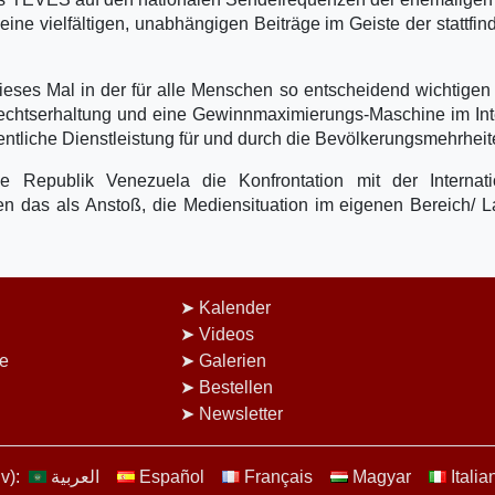
ne vielfältigen, unabhängigen Beiträge im Geiste der stattfi
eses Mal in der für alle Menschen so entscheidend wichtigen
frechtserhaltung und eine Gewinnmaximierungs-Maschine im In
fentliche Dienstleistung für und durch die Bevölkerungsmehrhei
e Republik Venezuela die Konfrontation mit der Internati
en das als Anstoß, die Mediensituation im eigenen Bereich/ 
Kalender
Videos
e
Galerien
Bestellen
Newsletter
v):
العربية
Español
Français
Magyar
Italia