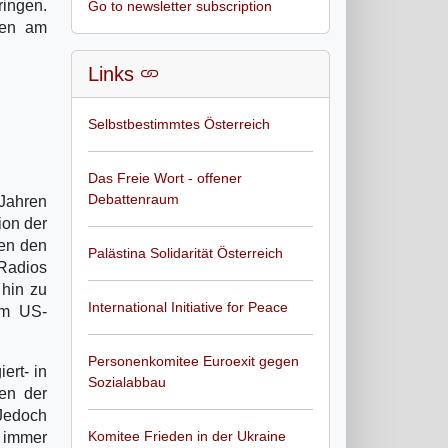
ringen.
Go to newsletter subscription
sten am
Links
Selbstbestimmtes Österreich
Das Freie Wort - offener
Debattenraum
 Jahren
ion der
gen den
Palästina Solidarität Österreich
Radios
 hin zu
International Initiative for Peace
em US-
Personenkomitee Euroexit gegen
ert- in
Sozialabbau
en der
 Jedoch
Komitee Frieden in der Ukraine
h immer