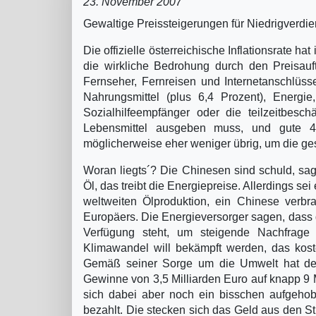
23. November 2007
Gewaltige Preissteigerungen für Niedrigverd
Die offizielle österreichische Inflationsrate ha
die wirkliche Bedrohung durch den Preisauft
Fernseher, Fernreisen und Internetanschlüs
Nahrungsmittel (plus 6,4 Prozent), Energie
Sozialhilfeempfänger oder die teilzeitbesc
Lebensmittel ausgeben muss, und gute 4
möglicherweise eher weniger übrig, um die ges
Woran liegts´? Die Chinesen sind schuld, sag
Öl, das treibt die Energiepreise. Allerdings 
weltweiten Ölproduktion, ein Chinese verbr
Europäers. Die Energieversorger sagen, dass d
Verfügung steht, um steigende Nachfrage 
Klimawandel will bekämpft werden, das koste
Gemäß seiner Sorge um die Umwelt hat der
Gewinne von 3,5 Milliarden Euro auf knapp 9 M
sich dabei aber noch ein bisschen aufgehob
bezahlt. Die stecken sich das Geld aus den S