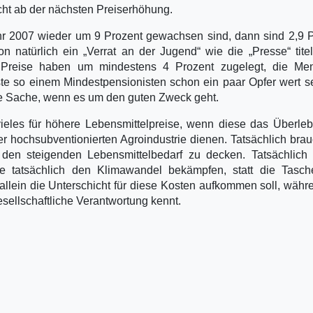
cht ab der nächsten Preiserhöhung.
2007 wieder um 9 Prozent gewachsen sind, dann sind 2,9 P
 natürlich ein „Verrat an der Jugend“ wie die „Presse“ titel
te Preise haben um mindestens 4 Prozent zugelegt, die Me
te so einem Mindestpensionisten schon ein paar Opfer wert s
ine Sache, wenn es um den guten Zweck geht.
ieles für höhere Lebensmittelpreise, wenn diese das Überle
r hochsubventionierten Agroindustrie dienen. Tatsächlich brau
m den steigenden Lebensmittelbedarf zu decken. Tatsächlich 
se tatsächlich den Klimawandel bekämpfen, statt die Tasch
 allein die Unterschicht für diese Kosten aufkommen soll, währ
sellschaftliche Verantwortung kennt.