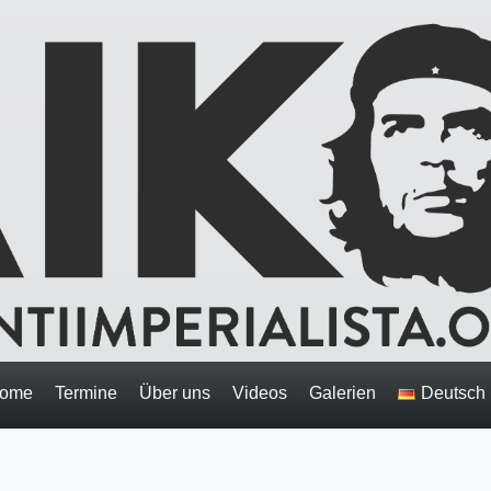
ome
Termine
Über uns
Videos
Galerien
Deutsch