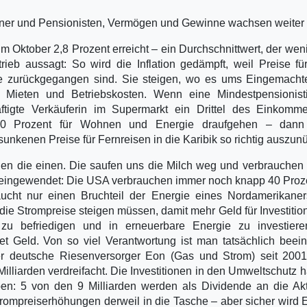
iener und Pensionisten, Vermögen und Gewinne wachsen weiter
t im Oktober 2,8 Prozent erreicht – ein Durchschnittwert, der wen
rieb aussagt: So wird die Inflation gedämpft, weil Preise f
se zurückgegangen sind. Sie steigen, wo es ums Eingemacht
, Mieten und Betriebskosten. Wenn eine Mindestpensionisti
häftigte Verkäuferin im Supermarkt ein Drittel des Einkomm
0 Prozent für Wohnen und Energie draufgehen – dann 
unkenen Preise für Fernreisen in die Karibik so richtig auszunü
en die einen. Die saufen uns die Milch weg und verbrauchen 
sei eingewendet: Die USA verbrauchen immer noch knapp 40 Proz
aucht nur einen Bruchteil der Energie eines Nordamerikane
ie Strompreise steigen müssen, damit mehr Geld für Investitio
zu befriedigen und in erneuerbare Energie zu investiere
t Geld. Von so viel Verantwortung ist man tatsächlich beein
 deutsche Riesenversorger Eon (Gas und Strom) seit 2001
illiarden verdreifacht. Die Investitionen in den Umweltschutz 
en: 5 von den 9 Milliarden werden als Dividende an die Ak
trompreiserhöhungen derweil in die Tasche – aber sicher wird 