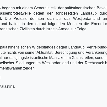
 begann mit einem Generalstreik der palästinensischen Bevö
Massenprotestwelle gegen den fortgesetzten Landraub dur
aat. Die Proteste dehnten sich auf das Westjordanland u
 und hatten in den darauf folgenden Monaten die Ermordu
ensischen Zivilisten durch Israels Armee zur Folge.
s palästinensischen Widerstandes gegen Landraub, Vertreibun
te nichts von seiner Aktualität, Berechtigung und Verankerung
ht nur das jüngste israelische Massaker im Gazastreifen, sonde
aelischer Siedlungen im Westjordanland und der Rechtsruck 
amentswahlen zeigen.
!
Palästina