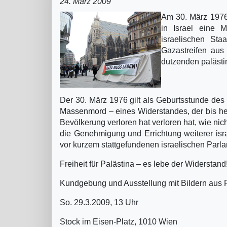
24. März 2009
Am 30. März 1976
in Israel eine 
israelischen St
Gazastreifen aus
dutzenden palästin
Der 30. März 1976 gilt als Geburtsstunde de
Massenmord – eines Widerstandes, der bis heu
Bevölkerung verloren hat verloren hat, wie nic
die Genehmigung und Errichtung weiterer isr
vor kurzem stattgefundenen israelischen Parl
Freiheit für Palästina – es lebe der Widerstand
Kundgebung und Ausstellung mit Bildern aus 
So. 29.3.2009, 13 Uhr
Stock im Eisen-Platz, 1010 Wien