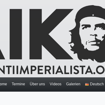
ome
Termine
Über uns
Videos
Galerien
Deutsch