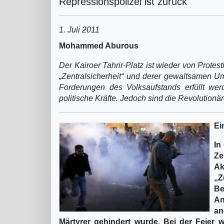
Repressionspolizei ist zurück
1. Juli 2011
Mohammed Aburous
Der Kairoer Tahrir-Platz ist wieder von Prote
„Zentralsicherheit“ und derer gewaltsamen Um
Forderungen des Volksaufstands erfüllt wer
politische Kräfte. Jedoch sind die Revolutionä
Ei
In
Ze
Ak
„Z
Be
An
an
Märtyrer gehindert wurde. Bei der Feier 