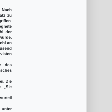
. Nach
atz zu
iffen.
gnete
hl der
wurde.
ehl an
ausend
visten
ue des
alsches
i. Die
. „Sie
urteil
 unter