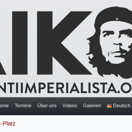
ome
Termine
Über uns
Videos
Galerien
Deutsch
-Platz