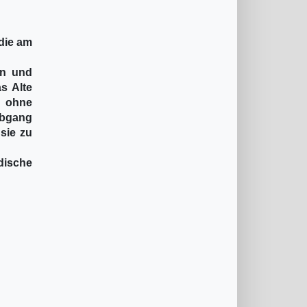
 die am
en und
as Alte
h ohne
Abgang
sie zu
dische