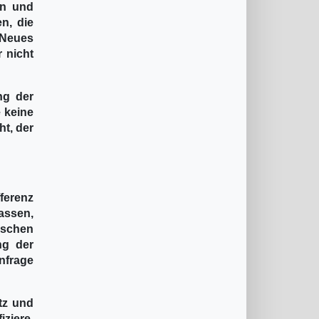
en und
n, die
 Neues
 nicht
ng der
 keine
t, der
fferenz
assen,
ischen
ng der
nfrage
tz und
iziere,