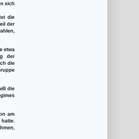
n sich
st die
il der
wahlen,
ie etwa
ng der
ch die
Gruppe
ll die
egimes
ion am
hatte.
ehmen,