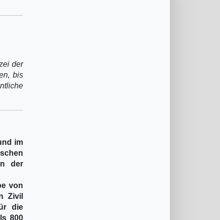
zei der
en, bis
ntliche
 und im
ischen
en der
pe von
 Zivil
ür die
ls 800