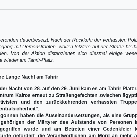
stierenden dauerbesetzt. Nach der Rückkehr der verhassten Poli
gang mit Demonstranten, wollen letztere auf der Straße bleib
den. Von der Aktion distanzierten sich diesmal einige wese
re wieder am Tahrir-Platz.
ne Lange Nacht am Tahrir
 der Nacht von 28. auf den 29. Juni kam es am Tahrir-Platz
ntrum Kairos erneut zu Straßengefechten zwischen ägypt
tivisten und den zurückkehrenden verhassten Trupp
entralsicherheit“.
gonnen haben die Auseinandersetzungen, als eine Grup
gehörigen der Märtyrer des Aufstands von Personen in
gegriffen wurde und am Betreten einer Gedenkfeier f
wurde gefordert, die Verantwortlichen am Mord an mehr a