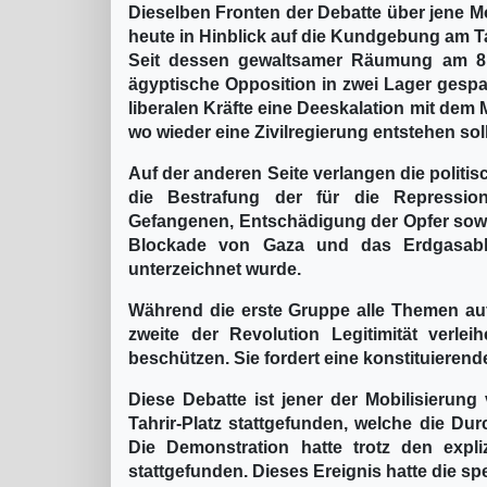
Dieselben Fronten der Debatte über jene M
heute in Hinblick auf die Kundgebung am Ta
Seit dessen gewaltsamer Räumung am 8.
ägyptische Opposition in zwei Lager gespal
liberalen Kräfte eine Deeskalation mit dem
wo wieder eine Zivilregierung entstehen soll
Auf der anderen Seite verlangen die politi
die Bestrafung der für die Repression
Gefangenen, Entschädigung der Opfer sowi
Blockade von Gaza und das Erdgasabk
unterzeichnet wurde.
Während die erste Gruppe alle Themen auf
zweite der Revolution Legitimität verl
beschützen. Sie fordert eine konstituiere
Diese Debatte ist jener der Mobilisierun
Tahrir-Platz stattgefunden, welche die Du
Die Demonstration hatte trotz den expli
stattgefunden. Dieses Ereignis hatte die spez