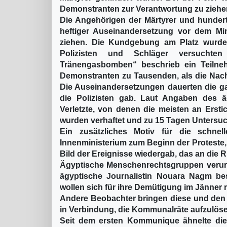
Demonstranten zur Verantwortung zu ziehe
Die Angehörigen der Märtyrer und hundert
heftiger Auseinandersetzung vor dem Min
ziehen. Die Kundgebung am Platz wurde v
Polizisten und Schläger versuchte
Tränengasbomben“ beschrieb ein Teilne
Demonstranten zu Tausenden, als die Nachr
Die Auseinandersetzungen dauerten die ga
die Polizisten gab. Laut Angaben des ä
Verletzte, von denen die meisten an Ersti
wurden verhaftet und zu 15 Tagen Untersuch
Ein zusätzliches Motiv für die schne
Innenministerium zum Beginn der Proteste, 
Bild der Ereignisse wiedergab, das an die R
Ägyptische Menschenrechtsgruppen verurte
ägyptische Journalistin Nouara Nagm bes
wollen sich für ihre Demütigung im Jänner 
Andere Beobachter bringen diese und den A
in Verbindung, die Kommunalräte aufzulösen
Seit dem ersten Kommunique ähnelte die 