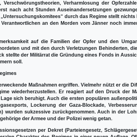
, Verschwörungstheorien, Verharmlosung der Opferzahl
rst nach acht Stunden Auseinandersetzungen gezwunge
s „Untersuchungskomitees“ durch das Regime stellt nichts
 Verantwortlichen an den Morden vom Jänner noch immer
ufmerksamkeit auf die Familien der Opfer und den Umga
ordeten und mit den durch Verletzungen Behinderten, die
tellte der Militärrat die Gründung eines Fonds in Aussich
mern soll.
 Regimes
enerweckende Maßnahmen ergriffen. Vielmehr nützt er die Di
me wiederherzustellen. Er reagiert auf den Druck der M
 Lage sich beruhigt. Auch die ersten populären außenpolit
dgasexports, Lockerung der Gaza-Blockade, Verbesseru
) wurden sukzessive zurückgenommen. Auch in der Loh
gehörige der Armee und der Polizei wenig getan.
sionsgesetzen per Dekret (Parteiengesetz, Schlägergese
iberalen Charakter des Regimes in einer neuen Auflage. Off