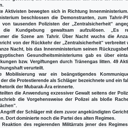
n.
e Aktivisten bewegten sich in Richtung Innenministerium
isterium beschlossen die Demonstranten, zum Tahrir-Pl
on tausenden Polizisten der „Zentralsicherheit“ angegr
n die Kundgebung gewaltsam aufzulösen. „Es re
hmer die Szene am Tahrir. Über Nacht wuchs die Anza
icht von der Rückkehr der „Zentralsicherheit“ verbreitet 
nze Nacht, bis das Innenministerium seinen Rückzugsbef
gyptischen Gesundheitsministeriums gab es über eint
ckungen bzw. Vergiftungen durch Tränengas litten. 49 Akti
ungshaft verurteilt.
lle Mobilisierung war ein beängstigendes Kommuniq
der die Protestierende als Schläger bezeichnete und ein f
hetorik der Mubarak-Ära erinnerte.
ilten die Anwendung exzessiver Gewalt seitens der Polize
chrieb die Vorgehensweise der Polizei als bloße Rache
rächen“.
ngriff der Schläger mit dem zuvor angekündigten Gerichts
. Dort dominierte noch die Partei des alten Regimes.
Reaktion des regierenden Militärrats jener des Regimes