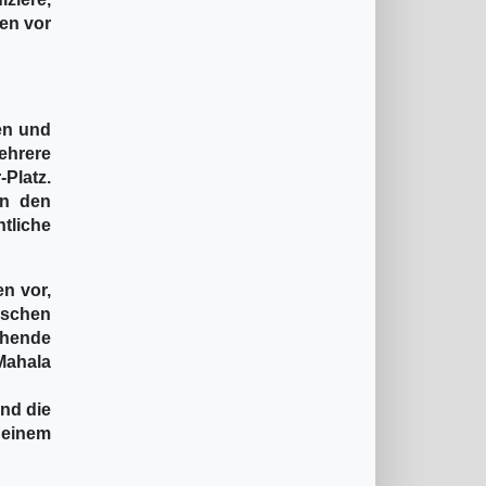
en vor
en und
ehrere
Platz.
en den
tliche
n vor,
ischen
ehende
Mahala
und die
 einem