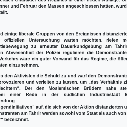
änner und Februar den Massen angeschlossen hatten, wurd
ilt.
 einige liberale Gruppen von den Ereignissen distanziert
 offiziellen Untersuchung warten möchten, riefen m
tiebewegung zu erneuter Dauerkundgebung am Tahrir-
t. In Abwesenheit der Polizei regulieren die Demonstrant
erkehrs wäre ein guter Vorwand für das Regime, die öffen
nten einzunehmen.
s den Aktivisten die Schuld zu und warf den Demonstrante
rovozieren und verleiten zu lassen, um „das Verhältnis z
hlechtern“. Der den Moslemischen Brüdern nahe st
 bei einer Rede in der südlichen Industriestadt 
endung.
ndinitiativen“ auf, die sich von der Aktion distanzierten 
tranten am Tahrir werden sowohl vom Staat als auch von
r“ bezeichnet.