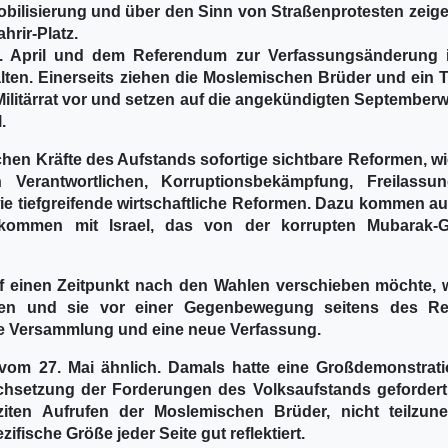
obilisierung und über den Sinn von Straßenprotesten zeige
hrir-Platz.
 April und dem Referendum zur Verfassungsänderung i
ten. Einerseits ziehen die Moslemischen Brüder und ein Te
 Militärrat vor und setzen auf die angekündigten September
.
schen Kräfte des Aufstands sofortige sichtbare Reformen, w
 Verantwortlichen, Korruptionsbekämpfung, Freilassu
e tiefgreifende wirtschaftliche Reformen. Dazu kommen au
ommen mit Israel, das von der korrupten Mubarak-
 einen Zeitpunkt nach den Wahlen verschieben möchte, wi
eihen und sie vor einer Gegenbewegung seitens des R
nde Versammlung und eine neue Verfassung.
g vom 27. Mai ähnlich. Damals hatte eine Großdemonstrat
rchsetzung der Forderungen des Volksaufstands gefordert 
ziten Aufrufen der Moslemischen Brüder, nicht teilzun
ifische Größe jeder Seite gut reflektiert.