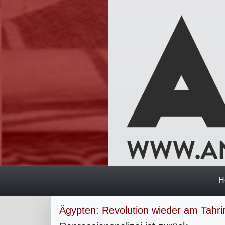
H
Ägypten: Revolution wieder am Tahrir