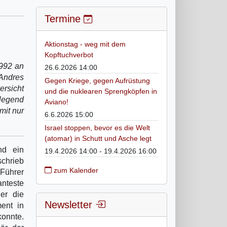
Termine
Aktionstag - weg mit dem
Kopftuchverbot
1992 an
26.6.2026 14:00
 Andres
Gegen Kriege, gegen Aufrüstung
ersicht
und die nuklearen Sprengköpfen in
dlegend
Aviano!
mit nur
6.6.2026 15:00
Israel stoppen, bevor es die Welt
(atomar) in Schutt und Asche legt
nd ein
19.4.2026 14:00 - 19.4.2026 16:00
schrieb
zum Kalender
 Führer
anteste
der die
Newsletter
ent in
konnte.