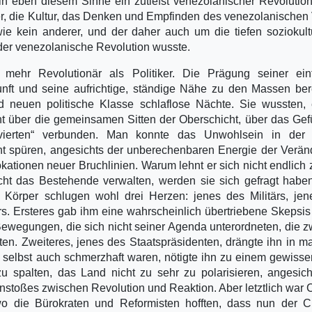
n eben diesem Sinne ein zutiefst venezolanischer Revolution
r, die Kultur, das Denken und Empfinden des venezolanischen
wie kein anderer, und der daher auch um die tiefen soziokult
der venezolanische Revolution wusste.
mehr Revolutionär als Politiker. Die Prägung seiner ein
nft und seine aufrichtige, ständige Nähe zu den Massen ber
d neuen politische Klasse schlaflose Nächte. Sie wussten,
cht über die gemeinsamen Sitten der Oberschicht, über das Gef
ivierten“ verbunden. Man konnte das Unwohlsein in der
cht spüren, angesichts der unberechenbaren Energie der Verä
ationen neuer Bruchlinien. Warum lehnt er sich nicht endlich 
ht das Bestehende verwalten, werden sie sich gefragt habe
 Körper schlugen wohl drei Herzen: jenes des Militärs, je
s. Ersteres gab ihm eine wahrscheinlich übertriebene Skepsis
Bewegungen, die sich nicht seiner Agenda unterordneten, die z
ten. Zweiteres, jenes des Staatspräsidenten, drängte ihn in 
selbst auch schmerzhaft waren, nötigte ihn zu einem gewiss
u spalten, das Land nicht zu sehr zu polarisieren, angesic
toßes zwischen Revolution und Reaktion. Aber letztlich war
o die Bürokraten und Reformisten hofften, dass nun der C