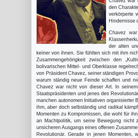
Chavez war i
den Charakte
verkörperte 
Hindernisse 
Chavez war 
Klassenherku
der alten un
keiner von ihnen. Sie fühlten sich mit ihm ni
Zusammengehörigkeit zwischen den „Kult
bolivarischen Mittel- und Oberklasse regelre
von Präsident Chavez, seiner ständigen Provok
warum ständig neue Feinde schaffen und nic
Chavez war nicht von dieser Art. In seinem
Staatspräsidenten und jenes des Revolutionär
manchen autonomen Initiativen organisierter 
ihm, aber doch selbständig und radikal kämpf
Momenten zu Kompromissen, die wohl für ihn 
an Machtpolitik, um seine Bewegung nicht z
unsicheren Ausgangs eines offenen Zusammens
Revolutionär. Gerade in jenen Momenten, w