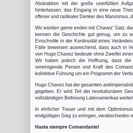
Abstraktion mit der große unerfüllten Au
hinterlassen, das Eingang in eine neue Theo
offener und radikaler Denker des Marxismus, di
Wir würden gerne enden mit Chavez‘ Satz, dass 
kennen die Geschichte gut genug, um zu wi
Einschnitte in der Kontinuität eines Verände
Fälle beweisen ausreichend, dass auch in V
von Hugo Chavez bedeute ohne Zweifel einen t
Wir haben jedoch die Hoffnung, dass die 
vereinigende Person und Kraft des Comanda
kollektive Führung um ein Programm der Verti
Hugo Chavez hat der gesamten antiimperialis
gegeben. Er wird Teil der revolutionären G
vollständigen Befreiung Lateinamerikas weiter
In ehrlicher Trauer und mit dem Optimismu
endgültigen Sieg zu erringen, verabschieden
Hasta siempre Comandante!