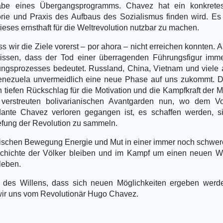
fgabe eines Übergangsprogramms. Chavez hat ein konkrete
rie und Praxis des Aufbaus des Sozialismus finden wird. Es
eses ernsthaft für die Weltrevolution nutzbar zu machen.
wir die Ziele vorerst – por ahora – nicht erreichen konnten. A
ssen, dass der Tod einer überragenden Führungsfigur immer
rungsprozesses bedeutet. Russland, China, Vietnam und viele
enezuela unvermeidlich eine neue Phase auf uns zukommt. D
iefen Rückschlag für die Motivation und die Kampfkraft der 
verstreuten bolivarianischen Avantgarden nun, wo dem Vo
nte Chavez verloren gegangen ist, es schaffen werden, si
efung der Revolution zu sammeln.
tischen Bewegung Energie und Mut in einer immer noch schwer
eschichte der Völker bleiben und im Kampf um einen neuen 
leben.
s des Willens, dass sich neuen Möglichkeiten ergeben werd
 wir uns vom Revolutionär Hugo Chavez.