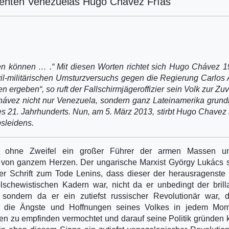
denten Venezuelas Hugo Chávez Frías
hen können … .“ Mit diesen Worten richtet sich Hugo Chávez 
vil-militärischen Umsturzversuchs gegen die Regierung Carlos
 ergeben“, so ruft der Fallschirmjägeroffizier sein Volk zur Zuv
hávez nicht nur Venezuela, sondern ganz Lateinamerika grun
es 21. Jahrhunderts. Nun, am 5. März 2013, stirbt Hugo Chavez 
sleidens.
 ohne Zweifel ein großer Führer der armen Massen u
 von ganzem Herzen. Der ungarische Marxist György Lukács 
er Schrift zum Tode Lenins, dass dieser der herausragenste
lschewistischen Kadern war, nicht da er unbedingt der brill
 sondern da er ein zutiefst russischer Revolutionär war, 
 die Ängste und Hoffnungen seines Volkes in jedem Mom
en zu empfinden vermochtet und darauf seine Politik gründen 