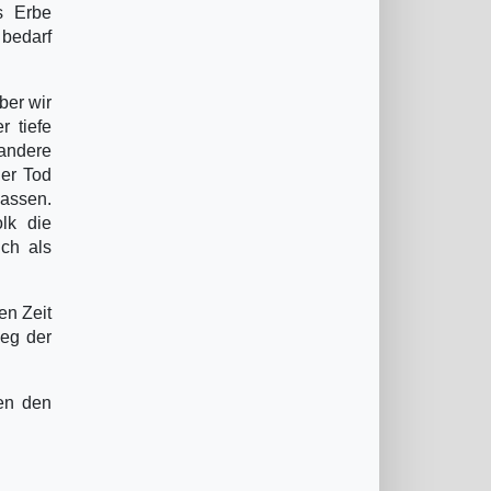
s Erbe
 bedarf
ber wir
 tiefe
 andere
er Tod
Massen.
lk die
ch als
en Zeit
Weg der
en den