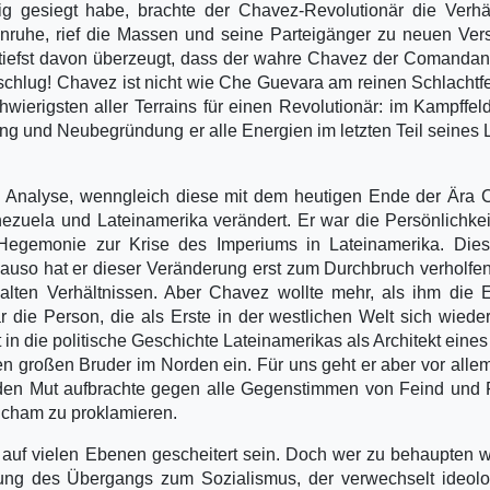
ig gesiegt habe, brachte der Chavez-Revolutionär die Verhä
Unruhe, rief die Massen und seine Parteigänger zu neuen Ve
zutiefst davon überzeugt, dass der wahre Chavez der Comandan
 schlug! Chavez ist nicht wie Che Guevara am reinen Schlachtf
wierigsten aller Terrains für einen Revolutionär: im Kampffel
ng und Neubegründung er alle Energien im letzten Teil seines
en Analyse, wenngleich diese mit dem heutigen Ende der Ära
ezuela und Lateinamerika verändert. Er war die Persönlichkei
Hegemonie zur Krise des Imperiums in Lateinamerika. Diese
auso hat er dieser Veränderung erst zum Durchbruch verholfe
alten Verhältnissen. Aber Chavez wollte mehr, als ihm die
r die Person, die als Erste in der westlichen Welt sich wieder
in die politische Geschichte Lateinamerikas als Architekt eine
n großen Bruder im Norden ein. Für uns geht er aber vor allem
r den Mut aufbrachte gegen alle Gegenstimmen von Feind und
Scham zu proklamieren.
auf vielen Ebenen gescheitert sein. Doch wer zu behaupten w
ellung des Übergangs zum Sozialismus, der verwechselt ideol