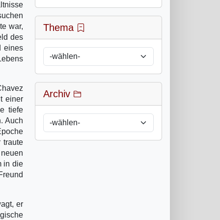
ltnisse
rsuchen
te war,
Thema
eld des
d eines
 Lebens
 Chavez
Archiv
t einer
 tiefe
n. Auch
 Epoche
 traute
s neuen
 in die
 Freund
agt, er
ogische