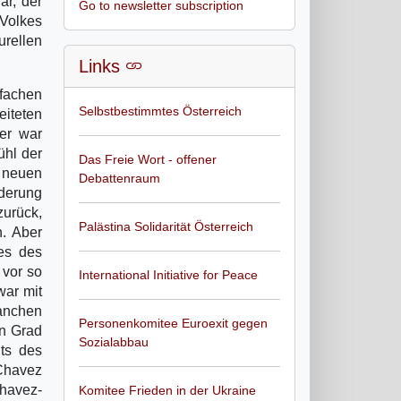
är, der
Go to newsletter subscription
 Volkes
urellen
Links
fachen
Selbstbestimmtes Österreich
eiteten
 er war
ühl der
Das Freie Wort - offener
 neuen
Debattenraum
nderung
zurück,
Palästina Solidarität Österreich
n. Aber
nes des
 vor so
International Initiative for Peace
war mit
manchen
Personenkomitee Euroexit gegen
en Grad
Sozialabbau
hts des
 Chavez
havez-
Komitee Frieden in der Ukraine